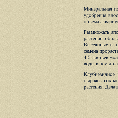
Минеральная п
удобрения внос
объема аквариум
Размножать апо
растение обил
Высеянные в п
семена прораст
4-5 листьев мо
воды в нем дол
Клубневидное 
стараясь сохр
растения. Делат