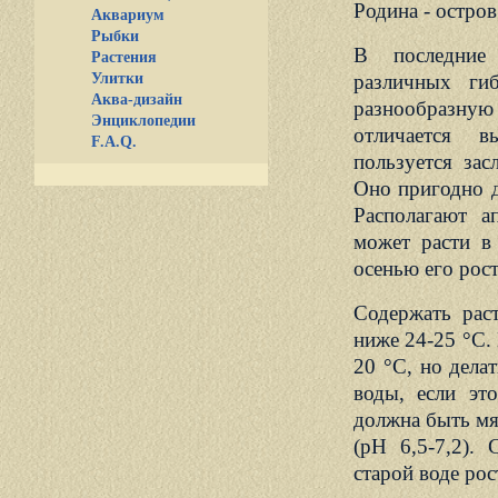
Родина - остро
Аквариум
Рыбки
В последние
Растения
Улитки
различных ги
Аква-дизайн
разнообразну
Энциклопедии
отличается в
F.A.Q.
пользуется за
Оно пригодно д
Располагают а
может расти в 
осенью его рост
Содержать рас
ниже 24-25 °С.
20 °С, но дела
воды, если эт
должна быть мя
(рН 6,5-7,2).
старой воде рос