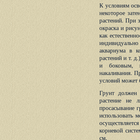
К условиям осв
некоторое зате
растений. При з
окраска и рису
как естественн
индивидуальн
аквариума в к
растений и т. д
и боковым, 
накаливания. П
условий может б
Грунт должен 
растение не 
просасывание г
использовать ме
осуществляетс
корневой систе
см.