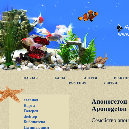
ГЛАВНАЯ
КАРТА
ГАЛЕРЕЯ
DESKTO
РАСТЕНИЯ
УЛИТКИ
главная
Апоногетон
Карта
Aponogeton 
Галерея
desktop
Семейство апон
Библиотека
Начинающим