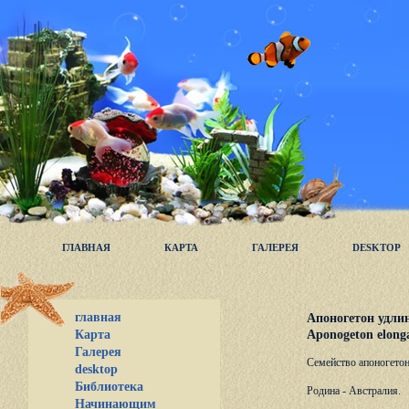
ГЛАВНАЯ
КАРТА
ГАЛЕРЕЯ
DESKTOP
главная
Апоногетон удли
Aponogeton elong
Карта
Галерея
Семейство апоногетон
desktop
Библиотека
Родина - Австралия.
Начинающим