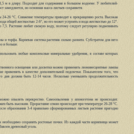
1,5 м в длиру. Подходит для содержания в большом водоеме. У любителвй-
ст замедляется, но основная масса листьев сохраняетя.
ы 24-26 °С. Снижение температуры приводит к прекращению роста. Высокая
ода общей жесткостью 2-6°, но его может устроить и вода жесткостью до 12°.
 7,5. Растение любит свежую воду, поэтому следует регулярно подменивать
ы и торфа. Корневая система растения сильно развита. Субстратом для него
мо и больше.
спользовать любые комплексные минеральные удобрения, в составе которых
усственного освещения или досветки можно применять люминесцентные лампы
е применять в качестве дополнительной подсветки. Показателем того, что
ого дня должна быть 12-14 часов. Несколько уменьшить продолжительность
можно опылять перекрестно. Самоопыления у апоногетона не происходит.
жен быть высоким. Прорастание семян происходит при температуре 26-28 °С.
сле образования 3-4 правильно сформированных листьев растение пригодно
рых необходимо сохранить ростовые почки. Из каждой части корневища может
бавлен древесный уголь.