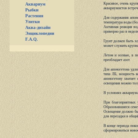
Красивое, очень кру
Аквариум
аквариумистов встреча
Рыбки
Растения
Для содержания апон
Улитки
температура воды (бол
Активная реакция вод
Аква-дизайн
примерно раз в недел
Энциклопедии
F.A.Q.
Грунт должен быть хо
может служить крупна
Летом и осенью, в п
преобладает азот.
Для апоногетона удли
типа ЛБ, мощность к
апоногетону хватает
освещения можно тольк
В условиях аквариума
При благоприятных у
Образовавшиеся семен
Освещение должно бы
для пересадки в общи
В конце периода поко
сформироваться новое