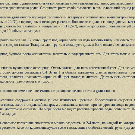
пное растение с длинными слегка волнистыми ярко-зелеными листьями, достигающими 
ется сравнительно редко. Сезонность роста слабо выражена: в зимне-весенний период ро
огетона удлиненного подходит тропический аквариум с оптимальной температурой вод
ьше 26 °С) в период покоя истощает растение. Больше всего для него подходит мягкая в
ы должна быть близкой к нейтральной (рН 6,5-7), вполне допустимо повышение pH до
ю до 1/4 объема аквариума.
рошо заиленным. В новый грунт под корни растения надо вносить глину или смесь глин
я и средняя галька. Толщина слоя грунта в аквариуме должна быть около 7 см, допусти
ериод бурного роста апоногетона, желательно подкармливать его. Для этого можно и
ненного нужно яркое освещение. Очень полезен для него естественный свет. Для иск
оторых должна составлять 0,4 Вт на 1 л объема аквариума. Лампы накаливания лучш
 света, является красновато-коричневый цвет молодых листьев. Длительность светов
о за счет увеличения его яркости.
 возможно семенное и вегетативное размножение апоногетона удлиненного.
словиях содержания осенью у него начинается цветение. Колосовидные соцветия 
а высаживают в отдельный аквариум с заиленным песком, причем уровень воды не дол
ть достаточно сильным. По мере роста молодых растений уровень воды повышают. По
й аквариум.
я овальное корневище апоногетона можно разделить на 2-4 части, на каждой из кото
 растение. Кусочки корневища лучше всего высаживать в слабозаиленный грунт, куда до