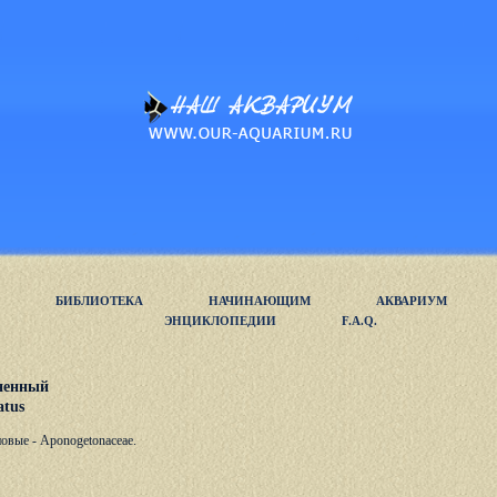
БИБЛИОТЕКА
НАЧИНАЮЩИМ
АКВАРИУМ
ЭНЦИКЛОПЕДИИ
F.A.Q.
ненный
atus
овые - Aponogetonaceae.