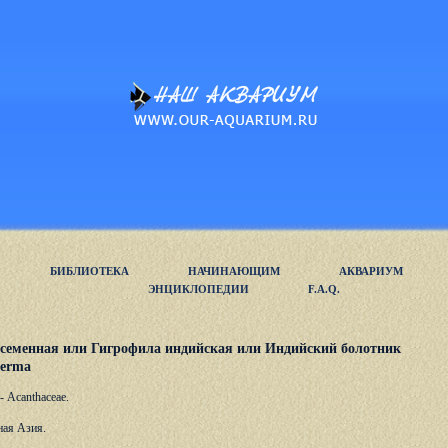
БИБЛИОТЕКА
НАЧИНАЮЩИМ
АКВАРИУМ
ЭНЦИКЛОПЕДИИ
F.A.Q.
семенная или Гигрофила индийская или Индийский болотник
perma
 Acanthaceae.
ная Азия.