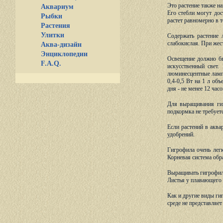
Это
растение также на
Аквариум
Его стебли могут до
Рыбки
растет равномерно в т
Растения
Улитки
Содержать растение 
слабокислая. При жес
Аква-дизайн
Энциклопедии
Освещение должно быт
F.A.Q.
искусственный свет.
люминесцентные лампы
0,4-0,5 Вт на 1 л о
дня - не менее 12 час
Для выращивания гиг
подкормка не требуетс
Если растений в акв
удобрений.
Гигрофила очень легк
Корневая система обр
Выращивать гигрофилу
Листья у плавающего р
Как и другие виды ги
среде не представляет