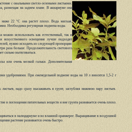
астение с овальными светло-зелеными листьями.
а, размещая на заднем плане. В аквариуме она
 ниже 22 °С она растет плохо. Вода мягкая,
лкими. Необходима регулярная подмена воды.
а можно использовать как естественный, так и
ля искусственного освещения лучше подходят
телей, нужно исходить из следующей пропорции:
три раза больше. Продолжительность светового
ает сильно вытягиваться.
ка или очень мелкой гальки. Дополнительная
ми удобрениямн. При еженедельной подмене воды на 10 л вносится 1,5-2 г
 листьев, надо сразу высаживать в грунт, заглубляя нижнюю пару листьев.
тие в поглощении питательных веществ и вне грунта развивается очень плохо.
ащиваться в палюдариуме и во влажной оранжерее. Выращивание в воздушной
ещении растение развивается очень быстро.