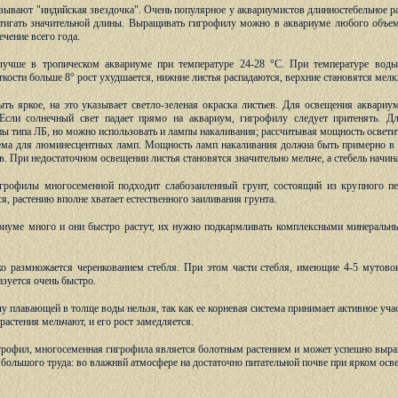
зывают "индийская звездочка". Очень популярное у аквариумистов длинностебельное р
стигать значительной длины. Выращивать гигрофилу можно в аквариуме любого объем
ечение всего года.
лучше в тропическом аквариуме при температуре 24-28 °С. При температуре воды
ткости больше 8° рост ухудшается, нижние листья распадаются, верхние становятся ме
ь яркое, на это указывает светло-зеленая окраска листьев. Для освещения аквариум
 Если солнечный свет падает прямо на аквариум, гигрофилу следует притенять. Д
 типа ЛБ, но можно использовать и лампы накаливания; рассчитывая мощность освети
бъема для люминесцентных ламп. Мощность ламп накаливания должна быть примерно в 
ов. При недостаточном освещении листья становятся значительно мельче, а стебель начин
рофилы многосеменной подходит слабозаиленный грунт, состоящий из крупного пес
я, растению вполне хватает естественного заиливания грунта.
ариуме много и они быстро растут, их нужно подкармливать комплексными минеральны
о размножается черенкованием стебля. При этом части стебля, имеющие 4-5 мутовок
азуется очень быстро.
 плавающей в толще воды нельзя, так как ее корневая система принимает активное учас
астения мельчают, и его рост замедляется.
грофил, многосеменная гигрофила является болотным растением и может успешно выр
 большого труда: во влажнвй атмосфере на достаточно питательной почве при ярком осв