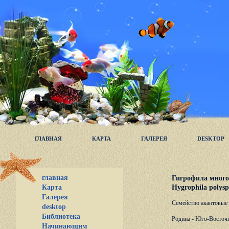
ГЛАВНАЯ
КАРТА
ГАЛЕРЕЯ
DESKTOP
главная
Гигрофила много
Hygrophila polys
Карта
Галерея
Семейство акантовые -
desktop
Библиотека
Родина - Юго-Восточ
Начинающим