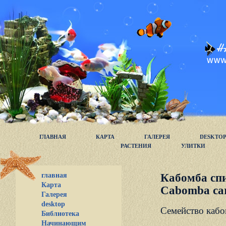
ГЛАВНАЯ
КАРТА
ГАЛЕРЕЯ
DESKTO
РАСТЕНИЯ
УЛИТКИ
главная
Кабомба сп
Карта
Cabomba caro
Галерея
desktop
Семейство кабо
Библиотека
Начинающим