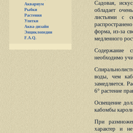
Садовая, иску
Аквариум
обладает очен
Рыбки
Растения
листьями с с
Улитки
распространен
Аква-дизайн
форма, из-за с
Энциклопедии
медленного рос
F.A.Q.
Содержание с
необходимо учи
Спиральнолист
воды, чем каб
замедляется. Р
6° растение пра
Освещение дол
кабомбы кароли
При размножен
характер и не