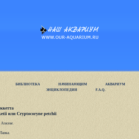
БИБЛИОТЕКА
НАЧИНАЮЩИМ
АКВАРИУМ
ЭНЦИКЛОПЕДИИ
F.A.Q.
ккетта
etii или Cryptocoryne petchii
 Araceae.
Ланка.