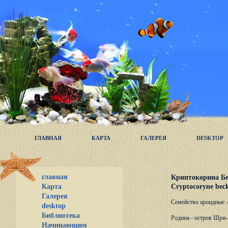
ГЛАВНАЯ
КАРТА
ГАЛЕРЕЯ
DESKTOP
главная
Криптокорина Бе
Cryptocoryne beck
Карта
Галерея
Семейство ароидные -
desktop
Библиотека
Родина - остров Шри-
Начинающим