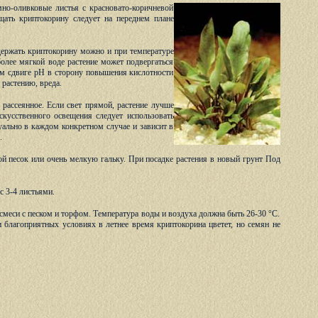
но-оливковые листья с красновато-коричневой
щать криптокорину следует на переднем плане
держать криптокорину можно и при температуре
более мягкой воде растение может подвергаться
ом сдвиге рН в сторону повышения кислотности
 растению, вреда.
рассеянное. Если свет прямой, растение лучше
скусственного освещения следует использовать
ально в каждом конкретном случае и зависит в
.
ой песок или очень мелкую гальку. При посадке растения в новый грунт Под
 3-4 листьями.
смеси с песком и торфом. Температура воды и воздуха должна быть 26-30 °С.
 благоприятных условиях в летнее время криптокорина цветет, но семян не