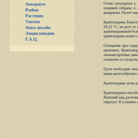
Очень
популярное у а
Аквариум
изнанкой собраны в 
Рыбки
аквариума. Растет она
Растения
Улитки
Криптокорина Беккет
20-22 °С, но рост ее
Аква-дизайн
криптокориновой бол
Энциклопедии
криптокорина может с
F.A.Q.
Освещение при содер
притенять. Криптоко
люминесцентные ламп
основном от соседств
Грунт необходим пита
корни целесообразно 
Криптокорина легко р
Криптокорина способн
Внешний вид растения
образует. В условиях 