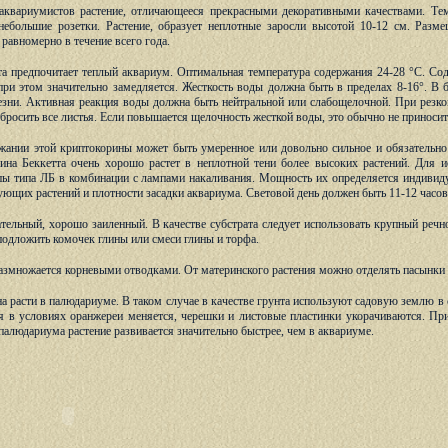
квариумистов растение, отличающееся прекрасными декоративными качествами. Тем
небольшие розетки. Растение, образует неплотные заросли высотой 10-12 см. Разме
 равномерно в течение всего года.
та предпочитает теплый аквариум. Оптимальная температура содержания 24-28 °С. Со
 при этом значительно замедляется. Жесткость воды должна быть в пределах 8-16°. В 
езни. Активная реакция воды должна быть нейтральной или слабощелочной. При резк
бросить все листья. Если повышается щелочность жесткой воды, это обычно не приносит
жании этой криптокорины может быть умеренное или довольно сильное и обязательно 
рина Беккетта очень хорошо растет в неплотной тени более высоких растений. Для и
ы типа ЛБ в комбинации с лампами накаливания. Мощность их определяется индивиду
ующих растений и плотности засадки аквариума. Световой день должен быть 11-12 часов
тельный, хорошо заиленный. В качестве субстрата следует использовать крупный речн
подложить комочек глины или смеси глины и торфа.
азмножается корневыми отводками. От материнского растения можно отделять пасынки с
а расти в палюдариуме. В таком случае в качестве грунта используют садовую землю в 
 в условиях оранжереи меняется, черешки и листовые пластинки укорачиваются. При
палюдариума растение развивается значительно быстрее, чем в аквариуме.