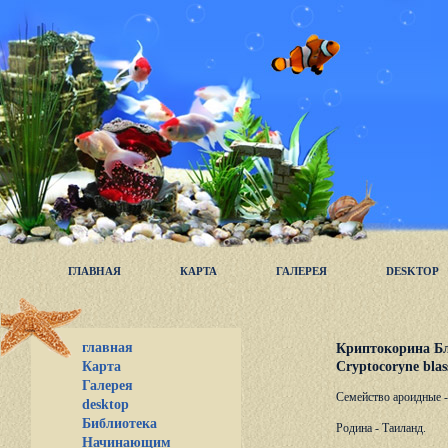
ГЛАВНАЯ
КАРТА
ГАЛЕРЕЯ
DESKTOP
главная
Криптокорина Бл
Cryptocoryne blass
Карта
Галерея
Семейство ароидные -
desktop
Библиотека
Родина - Таиланд.
Начинающим