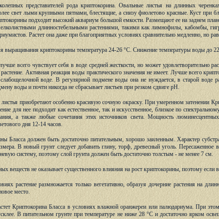
олепных представителей рода криптокорина. Овальные листья на длинных черенка
более свет лыми крупными пятнами, блестящие, а снизу фиолетово красные. Куст при б
токорины подходит высокий аквариум большой емкости. Размещают ее на заднем плане
мелколистными длинностебельными растениями, такими как лимнофилы, кабомбы, гиг
риумистов. Растет она даже при благоприятных условиях сравнительно медленно, но рав
я выращивания криптокорины температура 24-26 °С. Снижение температуры воды до 22
лучше всего чувствует себя в воде средней жесткости, но может удовлетворительно рас
 растение. Активная реакция воды практического значения не имеет. Лучше всего крипто
 слабощелочной воде. В регулярной подмене воды она не нуждается, в старой воде р
мену воды и почти никогда не сбрасывает листьев при резком сдвиге рН.
листья приобретают особенно красивую сочную окраску. При умеренном затенении Кри
ение для нее подходит как естественное, так и искусственное, близкое по спектральн
ания, а также любые сочетания этих источников света. Мощность люминесцентных
етового дня 12-14 часов.
ны Бласса должен быть достаточно питательным, хорошо заиленным. Характер субстра
змера. В новый грунт следует добавить глину, торф, древесный уголь. Пересаженное в
евую систему, поэтому слой грунта должен быть достаточно толстым - не менее 7 см.
ых веществ не оказывает существенного влияния на рост криптокорины, поэтому если в
виях растение размножается только вегетативно, образуя дочерние растения на дли
новое место.
стет Криптокорина Бласса в условиях влажной оранжереи или палюдариума. При этом
усклее. В питательном грунте при температуре не ниже 28 °С и достаточно ярком осве