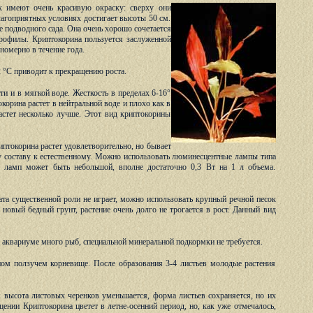
х имеют очень красивую окраску: сверху они
лагоприятных условиях достигает высоты 50 см.
 подводного сада. Она очень хорошо сочетается
рофилы. Криптокорина пользуется заслуженной
номерно в течение года.
 °С приводит к прекращению роста.
ти и в мягкой воде. Жесткость в пределах 6-16°
корина растет в нейтральной воде и плохо как в
астет несколько лучше. Этот вид криптокорины
птокорина растет удовлетворительно, но бывает
ому составу к естественному. Можно использовать люминесцентные лампы типа
 ламп может быть небольшой, вполне достаточно 0,3 Вт на 1 л объема.
та существенной роли не играет, можно использовать крупный речной песок
 новый бедный грунт, растение очень долго не трогается в рост. Данный вид
 аквариуме много рыб, специальной минеральной подкормки не требуется.
нном ползучем корневище. После образования 3-4 листьев молодые растения
 высота листовых черенков уменьшается, форма листьев сохраняется, но их
щении Криптокорина цветет в летне-осенний период, но, как уже отмечалось,