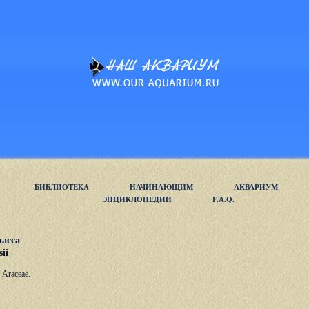
БИБЛИОТЕКА
НАЧИНАЮЩИМ
АКВАРИУМ
ЭНЦИКЛОПЕДИИ
F.A.Q.
асса
ii
 Araceae.