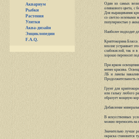
Один
из самых велик
Аквариум
оливкового цвета, с 
Рыбки
Для выращивания крип
Растения
со светло-зелеными 
Улитки
популярностью у аква
Аква-дизайн
Наиболее подходит дл
Энциклопедии
F.A.Q.
Криптокорина Бласса 
вполне устраивает это
слабокислой, так и в
хорошо переносит под
При ярком освещении 
менее красива. Освещ
ЛБ и лампы накалив
Продолжительность св
Грунт для криптокори
или гальку любого ра
образует мощную корн
Добавление минеральн
В искусственных усло
можно переносить на 
Значительно лучше ра
окраска становится т