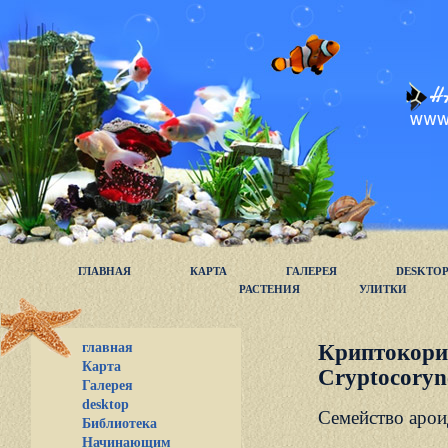
ГЛАВНАЯ
КАРТА
ГАЛЕРЕЯ
DESKTO
РАСТЕНИЯ
УЛИТКИ
главная
Криптокори
Карта
Cryptocoryn
Галерея
desktop
Семейство ароид
Библиотека
Начинающим