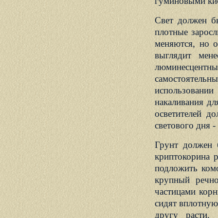
гуминовыми ки
Свет должен бы
плотные заросл
меняются, но о
выглядит мене
люминесцентн
самостоятельн
использовани
накаливания дл
осветителей д
светового дня -
Грунт должен 
криптокорина р
подложить комо
крупный речно
частицами корн
сидят вплотную
другу расти.