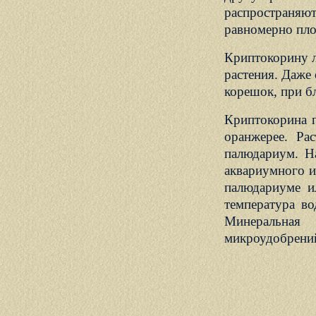
распространя
равномерно пло
Криптокорину л
растения. Даже
корешок, при б
Криптокорина п
оранжерее. Ра
палюдариум. Н
аквариумного и
палюдариуме и
температура в
Минеральная
микроудобрений