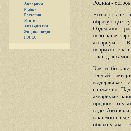
Родина - остро
Аквариум
Рыбки
Низкорослое
не
Растения
Улитки
образующее гус
Аква-дизайн
Отдельное ра
Энциклопедии
небольшая заро
F.A.Q.
аквариум. К
неприхотлива и
так и для самог
Как и большин
теплый аквар
выдерживает и
снижается. На
аквариуме кри
предпочтительн
воде. Активная
в кислой среде
обязательна.