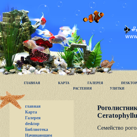
ГЛАВНАЯ
КАРТА
ГАЛЕРЕЯ
DESKTO
РАСТЕНИЯ
УЛИТКИ
главная
Роголистни
Карта
Ceratophyllu
Галерея
desktop
Семейство рогол
Библиотека
Начинающим