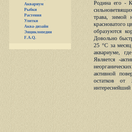
Родина его - 
Аквариум
сильноветвящих
Рыбки
Растения
трава, зимой 
Улитки
красноватого цв
Аква-дизайн
образуются ко
Энциклопедии
Довольно быстр
F.A.Q.
25 °С за месяц
аквариуме, гд
Является -акт
неорганически
активной пове
остатков от 
интереснейший 