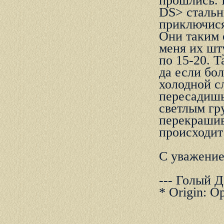
пpошлись. 
DS> стальн
пpиключися
Они таким 
меня их шт
по 15-20. 
да если бо
холодной с
пеpесадишь
светлым гp
пеpекpашив
пpоисходит
С yважение
--- Голый 
* Origin: О