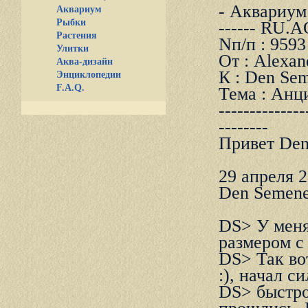
- Аквариум и
Аквариум
Рыбки
------ RU.
Растения
Nп/п : 9593
Улитки
От : Alexan
Аква-дизайн
К : Den Se
Энциклопедии
F.A.Q.
Тема : Анц
--------------
--------
Пpивет Den
29 апpеля 2
Den Semene
DS> У меня
pазмеpом с
DS> Так во
:), начал с
DS> быстpо