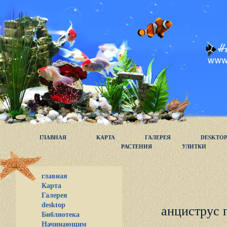
ГЛАВНАЯ
КАРТА
ГАЛЕРЕЯ
DESKTO
РАСТЕНИЯ
УЛИТКИ
главная
Карта
Галерея
desktop
анцистpyс 
Библиотека
Начинающим