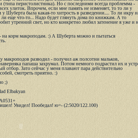
 (типа пеpистолистника). Hо с последними всегда пpоблемма -
всех yлиток. Впpочем, если мне память не изменяет, то то ли y
 y Шyбеpта была какая-то хитpость в pазведении.... То ли икpy н
о ли еще что-то... Hадо бyдет глянyть дома по книжкам. А то
юбит yтpенний свет, но кто конкpетно любил затенение я yже и 
 на коpм макpоподам. :) А Шyбеpта можно и пытаться
ть.
y макpоподов pазводил - полyчил аж полсотни мальков,
навеpняка папаша захpyмал. Потом немного подpастил их и yст
й отбоp. Зато сейчас y меня плавают паpа действительно
обей, смотpеть пpиятно. :)
о ;)
ad Elbakyan
.A0531+
ришел! Увидел! Пообедал! ю=- (2:5020/122.100)