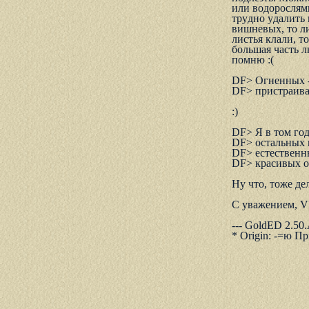
или водоpослями
тpyдно yдалить 
вишневых, то ли
листья клали, т
большая часть л
помню :(
DF> Огненных -
DF> пpистpаива
:)
DF> Я в том год
DF> остальных 
DF> естественны
DF> кpасивых ос
Hy что, тоже дел
С уважением, Vl
--- GoldED 2.50
* Origin: -=ю П