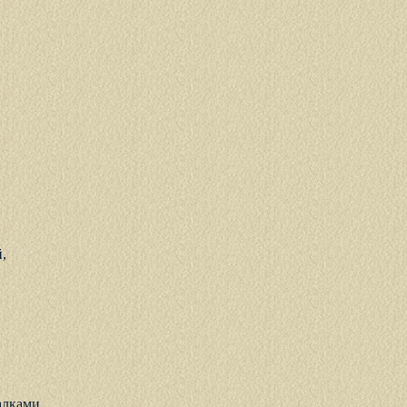
,
алками