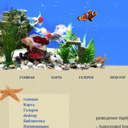
ГЛАВНАЯ
КАРТА
ГАЛЕРЕЯ
DESKTOP
главная
Карта
Галерея
desktop
разведение барб
Библиотека
- Autovreated fro
Начинающим