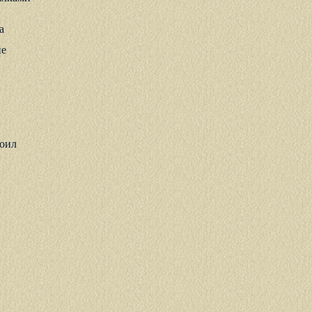
а
не
pоил