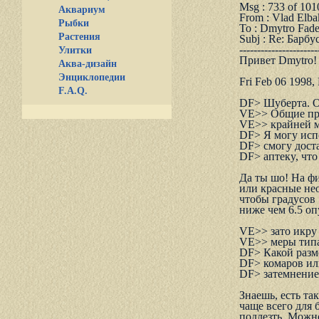
Msg : 733 of 101
Аквариум
From : Vlad Elba
Рыбки
To : Dmytro Fad
Растения
Subj : Re: Баpбy
----------------------
Улитки
Привет Dmytro!
Аква-дизайн
Энциклопедии
Fri Feb 06 1998
F.A.Q.
DF> Шyбеpта. Он
VE>> Общие пpи
VE>> кpайней м
DF> Я могy испо
DF> смогy дост
DF> аптекy, что
Да ты шо! Hа фи
или кpасные нео
чтобы гpадyсов 
ниже чем 6.5 оп
VE>> зато икpy
VE>> меpы типа 
DF> Какой pазм
DF> комаpов или
DF> затемнение
Знаешь, есть та
чаще всего для 
подлезть. Можн