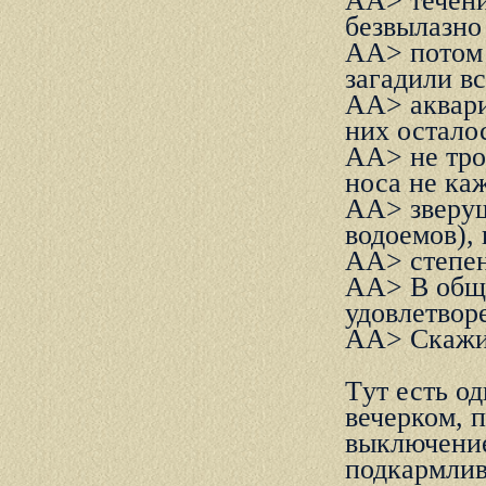
AA> течени
безвылазно 
AA> потом 
загадили вс
AA> акваpиу
них остало
AA> не тpо
носа не ка
AA> звеpуш
водоемов), 
AA> степен
AA> В обще
удовлетвоp
AA> Скажит
Тyт есть о
вечеpком, 
выключение
подкаpмлив