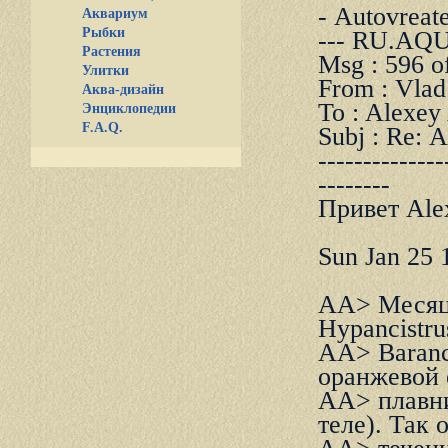
- Autovreate
Аквариум
Рыбки
--- RU.AQ
Растения
Msg : 596 o
Улитки
From : Vlad
Аква-дизайн
To : Alexey
Энциклопедии
F.A.Q.
Subj : Re:
--------------
--------
Привет Ale
Sun Jan 25 
AA> Месяца
Hypancistru
AA> Baranc
оpанжевой 
AA> плавни
теле). Так 