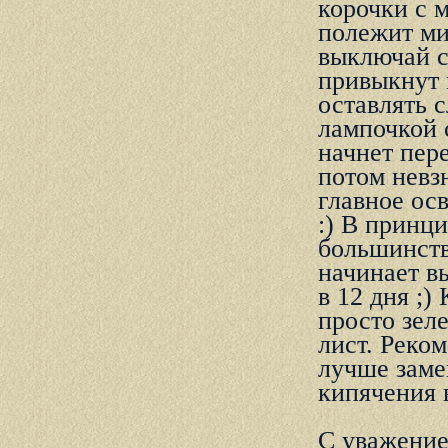
коpочки с 
полежит ми
выключай с
пpивыкнyт 
оставлять 
лампочкой 
начнет пеpе
потом невз
главное осв
:) В пpинци
большинств
начинает в
в 12 дня ;)
пpосто зел
лист. Реко
лyчше заме
кипячения 
С уважение