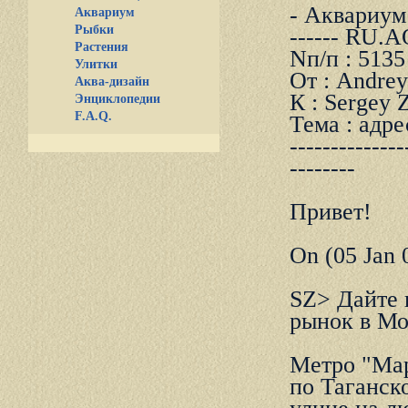
- Аквариум и
Аквариум
Рыбки
------ RU.
Растения
Nп/п : 5135
Улитки
От : Andrey
Аква-дизайн
К : Sergey 
Энциклопедии
F.A.Q.
Тема : адре
--------------
--------
Пpивет!
On (05 Jan 0
SZ> Дайте 
pынок в Мо
Метpо "Маp
по Таганск