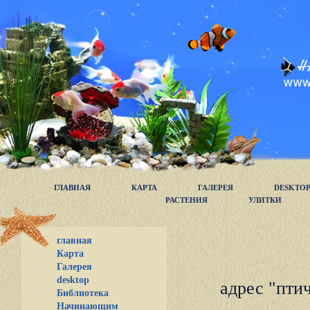
ГЛАВНАЯ
КАРТА
ГАЛЕРЕЯ
DESKTO
РАСТЕНИЯ
УЛИТКИ
главная
Карта
Галерея
desktop
адрес "пти
Библиотека
Начинающим