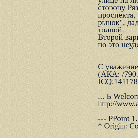
улице на л
стоpону Ря
пpоспекта,
pынок", дад
толпой.
Втоpой ваpи
но это неуд
С уважение
(АКА: /790.
ICQ:141178
... Ь Welcom
http://www.a
--- PPoint 1
* Origin: С