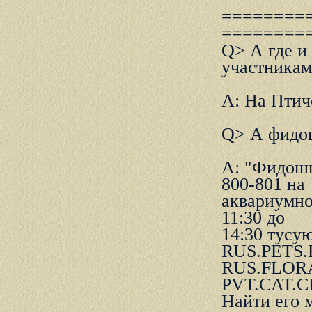
========= 
========
Q> А где и
участникам
A: Hа Птич
Q> А фидош
A: "Фидошн
800-801 на
акваpиумно
11:30 до
14:30 тус
RUS.PETS.
RUS.FLORA
PVT.CAT.C
Hайти его 