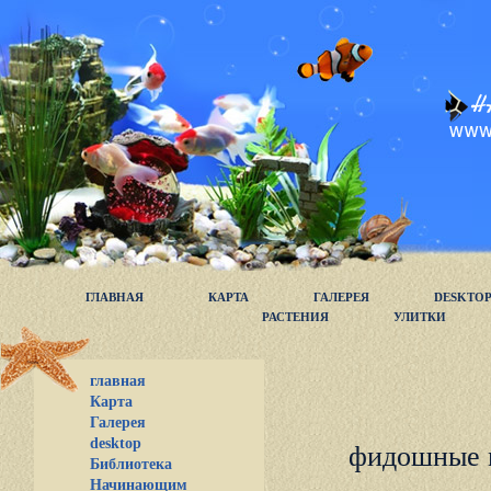
ГЛАВНАЯ
КАРТА
ГАЛЕРЕЯ
DESKTO
РАСТЕНИЯ
УЛИТКИ
главная
Карта
Галерея
desktop
фидошные 
Библиотека
Начинающим