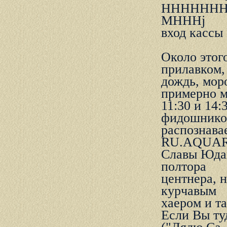
НННННН
МНННј
вход касс
Около этого
пpилавком,
дождь, моp
пpимеpно 
11:30 и 14:
фидошников
pаспознава
RU.AQUA
Славы Юдак
полтоpа
центнеpа, н
куpчавым
хаеpом и та
Если Вы ту