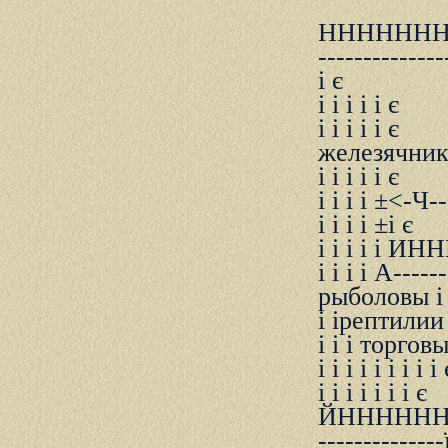
НННННН
--------------
і є
і і і і і є
і і і і і є
железячники 
і і і і і є
і і і і ±<-
і і і і ±і є
і і і і 
і і і і А-----
pыболовы і і
і іpептилии і 
і і і тоpго
і і і і і і і і і 
і і і і і і і є
ЙНННННН
--------------