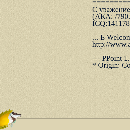
========
С уважение
(АКА: /790.
ICQ:141178
... Ь Welcom
http://www.a
--- PPoint 1
* Origin: С