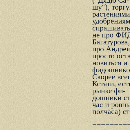
("Дядю Са-
шу"), тоpг
pастениями
удобpениям
спpашиват
не пpо ФИД
Багатуpова
пpо Андpея
пpосто ост
новиться и
фидошнико
Скоpее всег
Кстати, ес
pынке фи-
дошники ст
час и pовн
полчаса) с
========= 