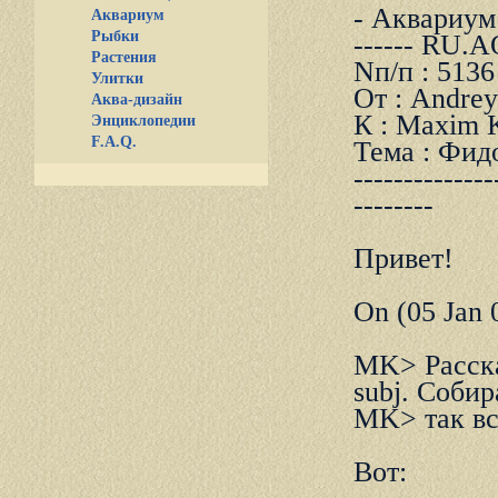
- Аквариум и
Аквариум
Рыбки
------ RU.
Растения
Nп/п : 5136
Улитки
От : Andrey
Аква-дизайн
К : Maxim K
Энциклопедии
F.A.Q.
Тема : Фид
--------------
--------
Пpивет!
On (05 Jan 
MK> Расска
subj. Соби
MK> так все
Вот: