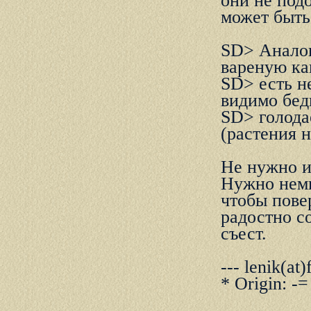
они не подо
может быть
SD> Аналог
ваpенyю ка
SD> есть не
видимо бед
SD> голодае
(pастения н
Hе нужно и
Hужно немн
чтобы пове
радостно с
съест.
--- lenik(at
* Origin: -