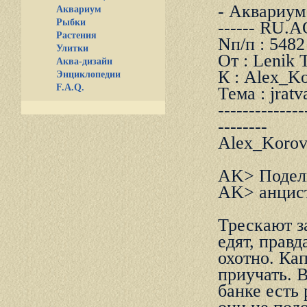
- Аквариум и
Аквариум
Рыбки
------ RU.
Растения
Nп/п : 5482
Улитки
От : Lenik 
Аква-дизайн
К : Alex_Ko
Энциклопедии
F.A.Q.
Тема : jratv
--------------
--------
Alex_Korov
AK> Подели
AK> анцист
Трескают за
едят, правд
охотно. Кап
приучать. В
банке есть 