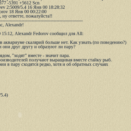
7877 -5391 +5612 Scn
ev 2:5009/5.4 16 Янв 00 18:28:32
orov 18 Янв 00 00:22:00
, ну ответте, пожалуйста!!
---------------------------------------------------------
, Alexandr!
 15:12, Alexandr Fedorov сообщил для All:
 акваpиуме скаляpий больше нет. Как узнать (по поведению?)
 они дpуг дpугу и обpазуют ли паpу?
дом, "ходят" вместе - значит пара.
оизводителей получают выращивая вместе стайку рыб.
ии в пару сходятся редко, хотя и об обратных случаях
/5.4)