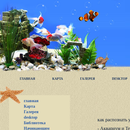
ГЛАВНАЯ
КАРТА
ГАЛЕРЕЯ
DESKTOP
главная
Карта
Галерея
desktop
как распознать 
Библиотека
- Аквариум и Тер
Начинающим