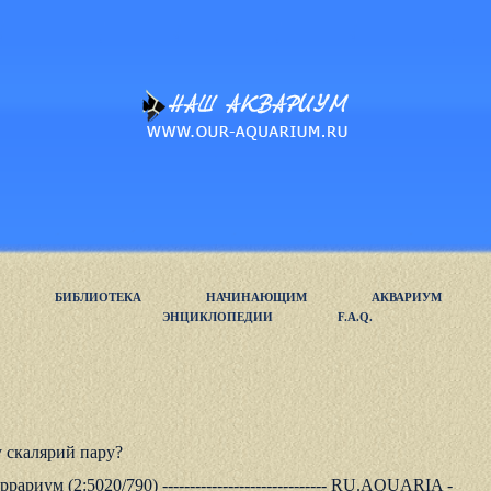
БИБЛИОТЕКА
НАЧИНАЮЩИМ
АКВАРИУМ
ЭНЦИКЛОПЕДИИ
F.A.Q.
у скалярий пару?
рариум (2:5020/790) ------------------------------ RU.AQUARIA -