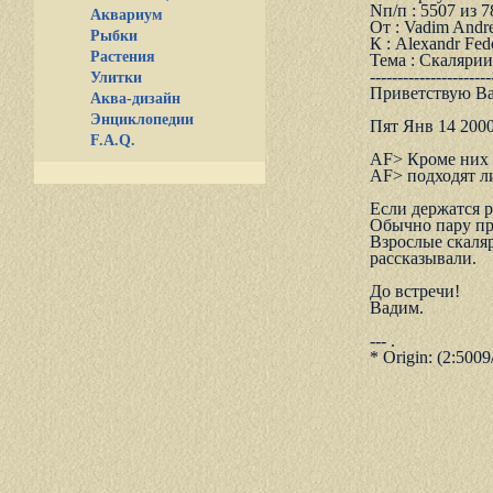
Nп/п : 5507 из 
Аквариум
От : Vadim Andre
Рыбки
К : Alexandr Fed
Растения
Тема : Скалярии
----------------------
Улитки
Приветствую Вас
Аква-дизайн
Энциклопедии
Пят Янв 14 2000
F.A.Q.
AF> Кpоме них в
AF> подходят ли
Если держатся ря
Обычно пару пр
Взрослые скаляр
рассказывали.
До встречи!
Вадим.
--- .
* Origin: (2:5009