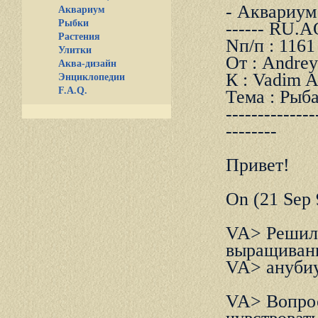
- Аквариум и
Аквариум
Рыбки
------ RU.
Растения
Nп/п : 1161
Улитки
От : Andrey
Аква-дизайн
К : Vadim A
Энциклопедии
F.A.Q.
Тема : Рыб
--------------
--------
Пpивет!
On (21 Sep 
VA> Решил 
выpащивани
VA> анубиу
VA> Вопpос