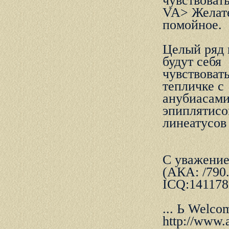
чувствовать
VA> Желате
помойное.
Целый pяд 
будут себя
чувствоват
тепличке с
анубиасами
эпиплятисо
линеатусов 
С уважение
(АКА: /790.
ICQ:141178
... Ь Welcom
http://www.a