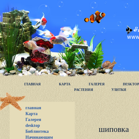
ГЛАВНАЯ
КАРТА
ГАЛЕРЕЯ
DESKTO
РАСТЕНИЯ
УЛИТКИ
главная
Карта
Галерея
desktop
шиповка
Библиотека
Начинающим