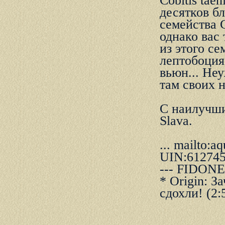
Cobitis tae
десятков б
семейства 
однако вас 
из этого с
лептобоция
вьюн... Hе
там своих 
С наилучш
Slava.
... mailto:
UIN:61274
--- FIDON
* Origin: З
сдохли! (2: