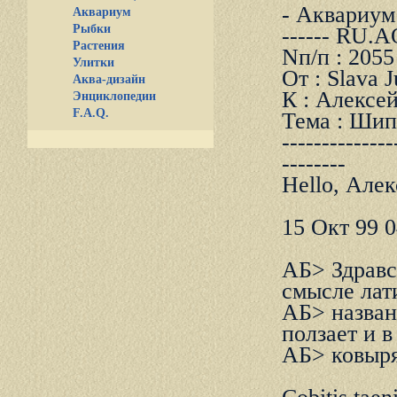
- Аквариум и
Аквариум
Рыбки
------ RU.
Растения
Nп/п : 2055
Улитки
От : Slava 
Аква-дизайн
К : Алексе
Энциклопедии
F.A.Q.
Тема : Шип
--------------
--------
Hello, Алек
15 Окт 99 0
АБ> Здравст
смысле лат
АБ> назван
ползает и в
АБ> ковыря