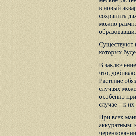
мелкие расте
в новый аквар
сохранить да
можно размно
образовавшие
Существуют и
которых будет
В заключение
что, добивая
Растение обя
случаях може
особенно при
случае – к их
При всех ман
аккуратным, 
черенковании