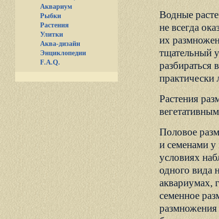
Аквариум
Водные расте
Рыбки
Растения
не всегда ок
Улитки
их размножен
Аква-дизайн
тщательный у
Энциклопедии
F.A.Q.
разбираться 
практически 
Растения раз
вегетативным
Половое разм
и семенами у
условиях наб
одного вида 
аквариумах, 
семенное раз
размножения 