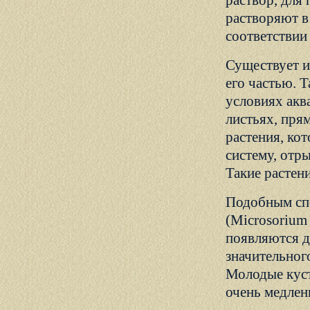
раствор, для
растворяют в
соответствии
Существует и
его частью. 
условиях акв
листьях, пря
растения, ко
систему, отр
Такие растен
Подобным спо
(Microsorium
появляются д
значительног
Молодые куст
очень медлен