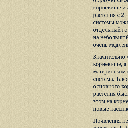
образует ско
корневище из
растения с 2
системы можн
отдельный го
на небольшой
очень медлен
Значительно 
корневище, а
материнском 
система. Так
основного ко
растения быс
этом на корн
новые пасынк
Появления пе