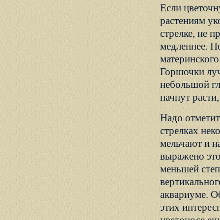
Если цветочн
растениям ук
стрелке, не 
медленнее. П
материнского
Горшочки луч
небольшой гл
начнут расти
Надо отметит
стрелках нек
мельчают и н
выражено это
меньшей степ
вертикальног
аквариуме. О
этих интерес