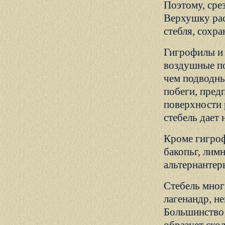
Поэтому, сре
Верхушку рас
стебля, сохр
Гигрофилы и 
воздушные по
чем подводны
побеги, пред
поверхности 
стебель дает
Кроме гигроф
бакопьг, лим
альтернантер
Стебель мног
лагенандр, н
Большинство 