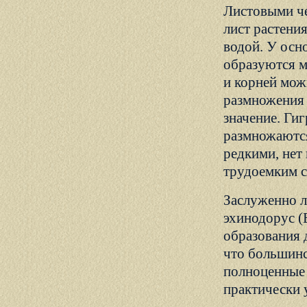
Листовыми че
лист растени
водой. У осн
образуются м
и корней мож
размножения 
значение. Ги
размножаются
редкими, нет
трудоемким 
Заслуженно л
эхинодорус (
образования 
что большинс
полноценные 
практически 