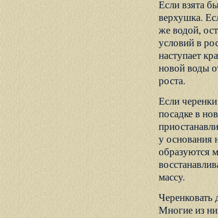
Если взята бы
верхушка. Ес
же водой, ос
условий в ро
наступает кр
новой воды о
роста.
Если черенки
посадке в нов
приостанавл
у основания 
образуются м
восстанавлив
массу.
Черенковать 
Многие из ни