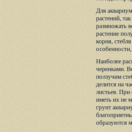
Для аквариум
растений, та
размножать в
растение пол
корня, стебл
особенности,
Наиболее рас
черенками. В
ползучим сте
делится на ч
листьев. При
иметь их не 
грунт аквари
благоприятны
образуются м