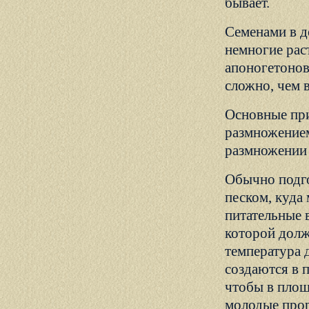
бывает.
Семенами в 
немногие рас
апоногетонов
сложно, чем 
Основные при
размножением
размножении 
Обычно подго
песком, куда
питательные 
которой долж
температура 
создаются в 
чтобы в плош
молодые прор