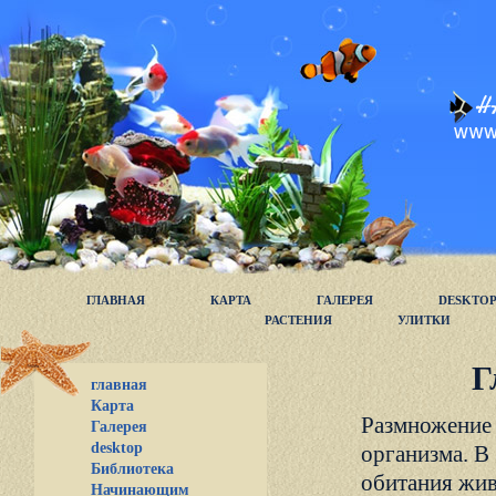
ГЛАВНАЯ
КАРТА
ГАЛЕРЕЯ
DESKTO
РАСТЕНИЯ
УЛИТКИ
Г
главная
Карта
Размножение 
Галерея
desktop
организма. В 
Библиотека
обитания жив
Начинающим