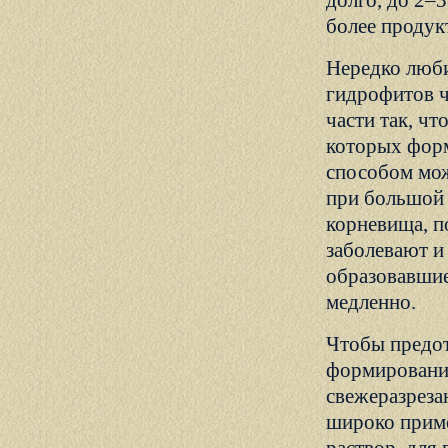
долго, до 2–
более продук
Нередко люб
гидрофитов ч
части так, чт
которых форм
способом мож
при большой 
корневища, п
заболевают и 
образовавшие
медленно.
Чтобы предот
формирование
свежеразреза
широко приме