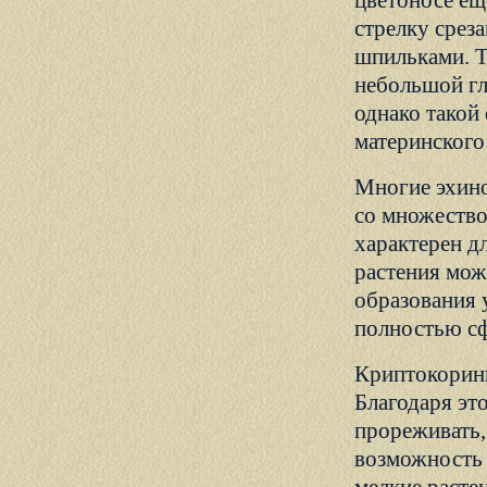
цветоносе ещ
стрелку срез
шпильками. Т
небольшой гл
однако такой
материнского
Многие эхино
со множество
характерен д
растения мож
образования у
полностью сф
Криптокорин
Благодаря эт
прореживать,
возможность 