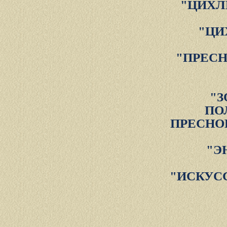
"ЦИХЛ
"ЦИ
"ПРЕС
"З
ПО
ПРЕСНО
"Э
"ИСКУС