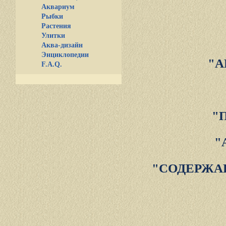
Аквариум
Рыбки
Растения
Улитки
Аква-дизайн
Энциклопедии
"А
F.A.Q.
"
"
"СОДЕРЖА