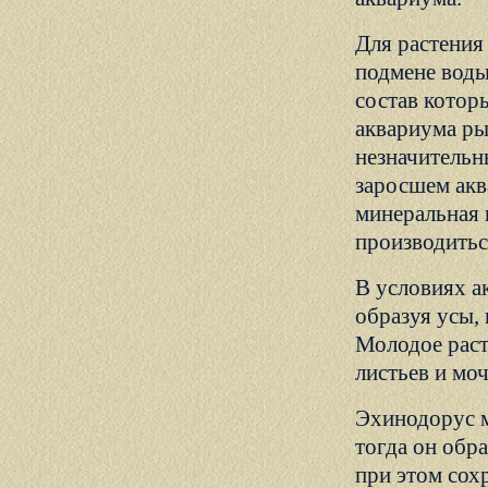
Для растения
подмене воды
состав котор
аквариума ры
незначительны
заросшем акв
минеральная 
производитьс
В условиях а
образуя усы,
Молодое раст
листьев и мо
Эхинодорус м
тогда он обр
при этом сохр