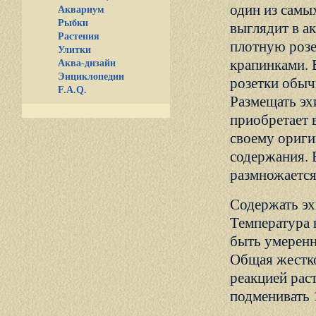
один из самы
Аквариум
Рыбки
выглядит в а
Растения
плотную розе
Улитки
крапинками. 
Аква-дизайн
Энциклопедии
розетки обыч
F.A.Q.
Размещать эх
приобретает 
своему ориги
содержания. В
размножается
Содержать эх
Температура 
быть умеренн
Общая жестко
реакцией рас
подменивать 