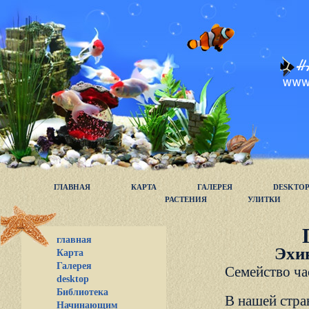
ГЛАВНАЯ
КАРТА
ГАЛЕРЕЯ
DESKTO
РАСТЕНИЯ
УЛИТКИ
главная
Эхин
Карта
Галерея
Семейство ча
desktop
Библиотека
В нашей стран
Начинающим