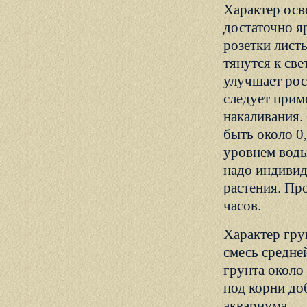
Характер осв
достаточно я
розетки листь
тянутся к све
улучшает рос
следует прим
накаливания
быть около 0
уровнем воды
надо индивид
растения. Пр
часов.
Характер гру
смесь средне
грунта около
под корни до
аквариума.