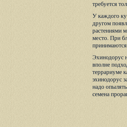
требуется то
У каждого ку
другом появл
растениями м
место. При б
принимаются 
Эхинодорус н
вполне подхо
террариуме к
эхинодорус з
надо опылять
семена прора