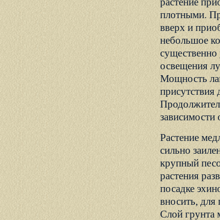
растение при
плотными. Пр
вверх и прио
небольшое ко
существенно 
освещения лу
Мощность лам
присутствия 
Продолжитель
зависимости 
Растение мед
сильно заиле
крупный песо
растения раз
посадке эхин
вносить, для
Слой грунта 