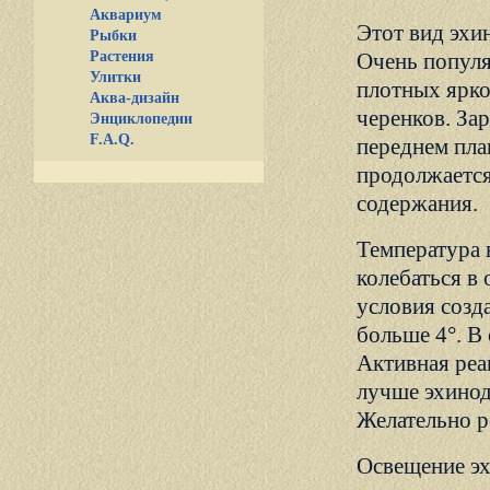
Аквариум
Этот вид эхи
Рыбки
Растения
Очень популя
Улитки
плотных ярко
Аква-дизайн
черенков. За
Энциклопедии
F.A.Q.
переднем пла
продолжается
содержания.
Температура 
колебаться в
условия созд
больше 4°. В
Активная реа
лучше эхинод
Желательно р
Освещение эх