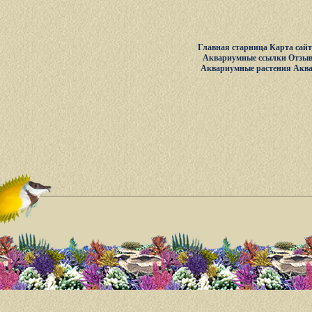
Главная старница
Карта сай
Аквариумные ссылки
Отзыв
Аквариумные растения
Акв