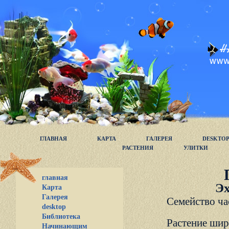
ГЛАВНАЯ
КАРТА
ГАЛЕРЕЯ
DESKTO
РАСТЕНИЯ
УЛИТКИ
главная
Эх
Карта
Галерея
Семейство ча
desktop
Библиотека
Растение шир
Начинающим