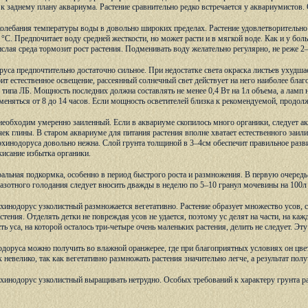
 к заднему плану аквариума. Растение сравнительно редко встречается у аквариумистов. 
олебания температуры воды в довольно широких пределах. Растение удовлетворительно с
8 °С. Предпочитает воду средней жесткости, но может расти и в мягкой воде. Как и у бо
слая среда тормозит рост растения. Подменивать воду желательно регулярно, не реже 2–
уса предпочтительно достаточно сильное. При недостатке света окраска листьев ухудша
ит естественное освещение, рассеянный солнечный свет действует на него наиболее бла
ипа ЛБ. Мощность последних должна составлять не менее 0,4 Вт на 1л объема, а ламп н
меняться от 8 до 14 часов. Если мощность осветителей близка к рекомендуемой, продол
необходим умеренно заиленный. Если в аквариуме скопилось много органики, следует ак
к глины. В старом аквариуме для питания растения вполне хватает естественного заилив
 эхинодоруса довольно нежна. Слой грунта толщиной в 3–4см обеспечит правильное разви
кисание избытка органики.
альная подкормка, особенно в период быстрого роста и размножения. В первую очередь
азотного голодания следует вносить дважды в неделю по 5–10 гранул мочевины на 100л
хинодорус узколистный размножается вегетативно. Растение образует множество усов, с
стения. Отделять детки не повреждая усов не удается, поэтому ус делят на части, на 
ть уса, на которой осталось три-четыре очень маленьких растения, делить не следует. 
одоруса можно получить во влажной оранжерее, где при благоприятных условиях он цв
невелико, так как вегетативно размножать растения значительно легче, а результат полу
эхинодорус узколистный выращивать нетрудно. Особых требований к характеру грунта ра