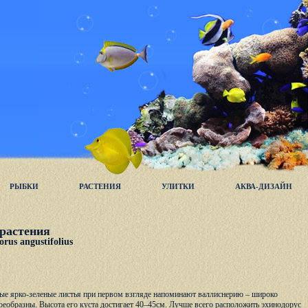
РЫБКИ
РАСТЕНИЯ
УЛИТКИ
АКВА-ДИЗАЙН
растения
us angustifolius
ные ярко-зеленые листья при первом взгляде напоминают валлиснерию – широко
воеобразны. Высота его куста достигает 40–45см. Лучше всего расположить эхинодорус