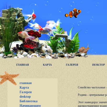
ГЛАВНАЯ
КАРТА
ГАЛЕРЕЯ
DESKTOP
главная
Карта
Семейство частуховые –
Галерея
Родина – центральные 
desktop
Библиотека
Этот эхинодорус значит
Начинающим
распространенное водно