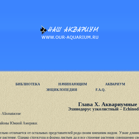
БИБЛИОТЕКА
НАЧИНАЮЩИМ
АКВАРИУМ
ЭНЦИКЛОПЕДИИ
F.A.Q.
Глава X. Аквариумные 
Эхинодорус узколистный – Echinodor
 Alismataceae
районы Южной Америки.
ельно отличается от остальных представителей рода своим внешним видом. Узкие длин
е растение. Однако структура и форма листьев да и все строение растения совершенно с