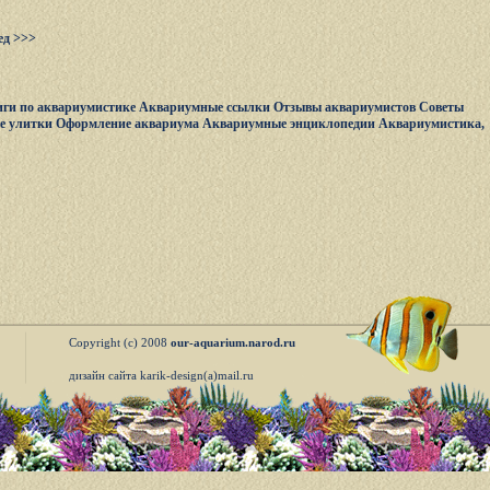
ед >>>
ги по аквариумистике
Аквариумные ссылки
Отзывы аквариумистов
Советы
е улитки
Оформление аквариума
Аквариумные энциклопедии
Аквариумистика,
Copyright (c) 2008
our-aquarium.narod.ru
дизайн сайта karik-design(a)mail.ru