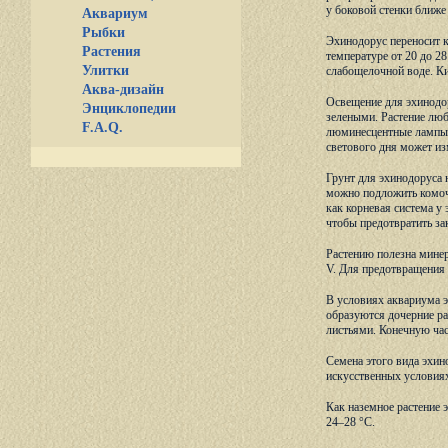
у боковой стенки ближе
Аквариум
Рыбки
Эхинодорус переносит к
Растения
температуре от 20 до 2
Улитки
слабощелочной воде. Ки
Аква-дизайн
Освещение для эхинодор
Энциклопедии
зелеными. Растение люб
F.A.Q.
люминесцентные лампы т
светового дня может из
Грунт для эхинодоруса 
можно подложить комоче
как корневая система у
чтобы предотвратить за
Растению полезна минер
V. Для предотвращения 
В условиях аквариума э
образуются дочерние ра
листьями. Конечную час
Семена этого вида эхин
искусственных условиях 
Как наземное растение 
24–28 °С.