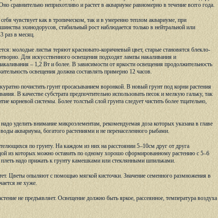
Оно сравнительно неприхотливо и растет в аквариуме равномерно в течение всего года.
ебя чувствует как в тропическом, так и в умеренно теплом аквариуме, при
льшинства эхинодорусов, стабильный рост наблюдается только в нейтральной или
3 раз в месяц.
ется: молодые листья теряют красновато-коричневый цвет, старые становятся блекло-
готворно. Для искусственного освещения подходят лампы накаливания и
акаливания – 1,2 Вт и более. В зависимости от яркости освещения продолжительность
жительность освещения должна составлять примерно 12 часов.
куратно почистить грунт просасыванием воронкой. В новый грунт под корни растения
ания. В качестве субстрата предпочтительно использовать песок и мелкую гальку, так
тие корневой системы. Более толстый слой грунта следует чистить более тщательно,
 надо уделить внимание микроэлементам, рекомендуемая доза которых указана в главе
 воды аквариума, богатого растениями и не перенаселенного рыбами.
телющихся по грунту. На каждом из них на расстоянии 5–10см друг от друга
каждой из которых можно оставить по одному хорошо сформированному растению с 5–6
Эту плеть надо прижать к грунту камешками или стеклянными шпильками.
етет. Цветы опыляют с помощью мягкой кисточки. Значение семенного размножения в
чается не хуже.
стение не предъявляет. Освещение должно быть яркое, рассеянное, температура воздуха