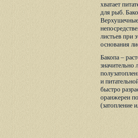
хватает пита
для рыб. Бак
Верхушечные
непосредстве
листьев при 
основания ли
Бакопа – рас
значительно 
полузатоплен
и питательно
быстро разра
оранжереи по
(затопление 