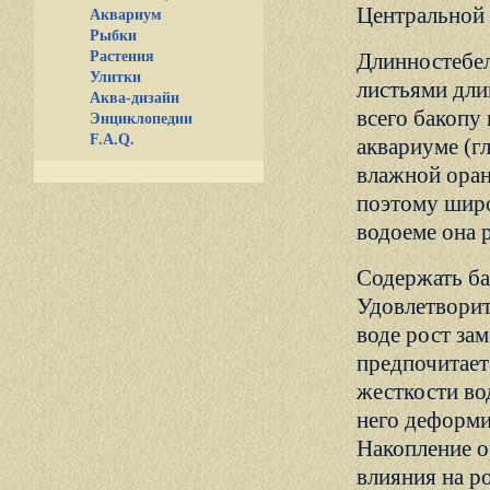
Центральной
Аквариум
Рыбки
Растения
Длинностебел
Улитки
листьями дли
Аква-дизайн
всего бакопу
Энциклопедии
F.A.Q.
аквариуме (г
влажной оран
поэтому широ
водоеме она р
Содержать ба
Удовлетворит
воде рост за
предпочитает
жесткости во
него деформи
Накопление о
влияния на р