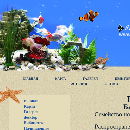
ГЛАВНАЯ
КАРТА
ГАЛЕРЕЯ
DESKTO
РАСТЕНИЯ
УЛИТКИ
главная
Б
Карта
Галерея
Семейство но
desktop
Библиотека
Распростране
Начинающим