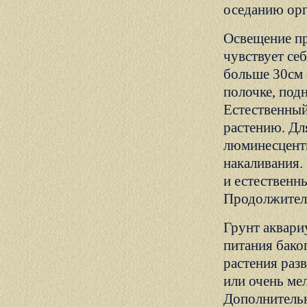
оседанию орг
Освещение пр
чувствует себ
больше 30см 
полочке, под
Естественный
растению. Дл
люминесцентн
накаливания.
и естественн
Продолжитель
Грунт аквари
питания бако
растения разв
или очень ме
Дополнительн