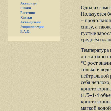
Аквариум
Одна из самы
Рыбки
Растения
Пользуется б
Улитки
– продольноп
Аква-дизайн
снизу, а так
Энциклопедии
F.A.Q.
густые зарос
среднем план
Температура 
достаточно ш
°С рост знач
только в воде
нейтральной 
себя неплохо
криптокорина
(1/5–1/4 объе
криптокорина
мягкой водой