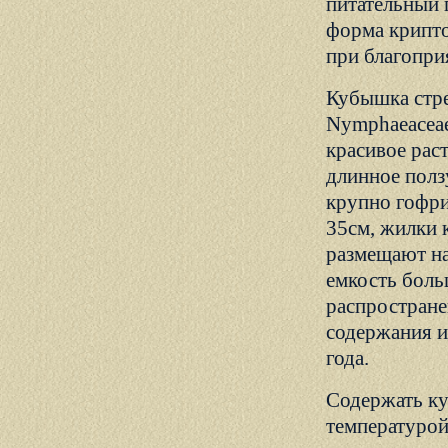
питательный г
форма крипто
при благопри
Кубышка стре
Nymphaeaceae
красивое рас
длинное полз
крупно гофри
35см, жилки 
размещают на
емкость боль
распростране
содержания и
года.
Содержать ку
температурой