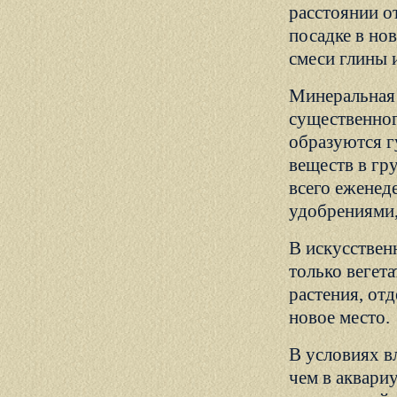
расстоянии о
посадке в но
смеси глины 
Минеральная 
существенног
образуются г
веществ в гру
всего еженед
удобрениями,
В искусствен
только вегета
растения, от
новое место.
В условиях в
чем в аквари