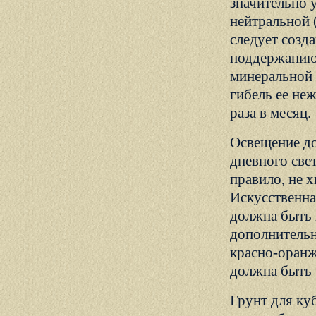
значительно 
нейтральной (
следует созд
поддержанию 
минеральной 
гибель ее не
раза в месяц.
Освещение до
дневного све
правило, не х
Искусственна
должна быть 
дополнительн
красно-оранж
должна быть 
Грунт для ку