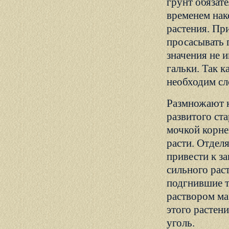
грунт обязат
временем нак
растения. Пр
просасывать 
значения не и
гальки. Так к
необходим сл
Размножают к
развитого ст
мочкой корне
расти. Отделя
привести к з
сильного рас
подгнившие т
раствором ма
этого растен
уголь.