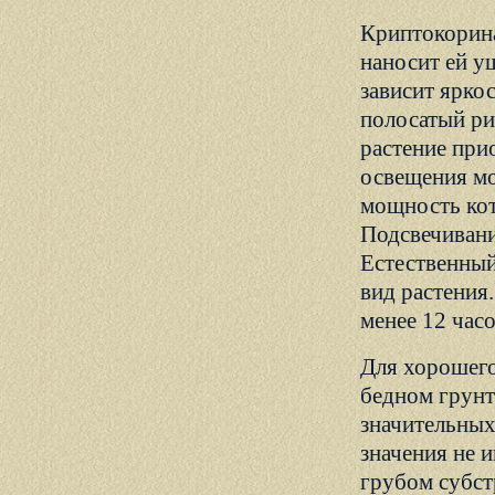
Криптокорина
наносит ей у
зависит яркос
полосатый ри
растение при
освещения мо
мощность кот
Подсвечивани
Естественный
вид растения
менее 12 часо
Для хорошего
бедном грунт
значительных
значения не 
грубом субст