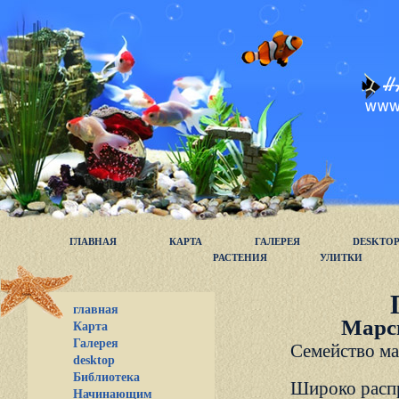
ГЛАВНАЯ
КАРТА
ГАЛЕРЕЯ
DESKTO
РАСТЕНИЯ
УЛИТКИ
главная
Марси
Карта
Галерея
Семейство ма
desktop
Библиотека
Широко распр
Начинающим