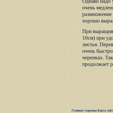
Однако надо 
очень медлен
размножение 
хорошо выраж
При выращива
10см) при уд
листья. Пере
очень быстро
черенках. Та
продолжает р
Главная старница
Карта сай