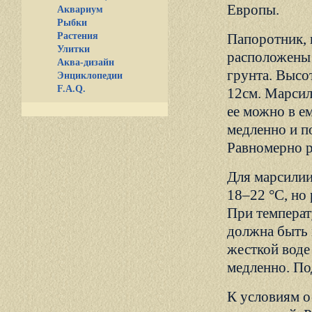
Европы.
Аквариум
Рыбки
Растения
Папоротник,
Улитки
расположены 
Аква-дизайн
грунта. Высо
Энциклопедии
F.A.Q.
12см. Марсил
ее можно в е
медленно и п
Равномерно ра
Для марсилии
18–22 °С, но
При температ
должна быть 
жесткой воде
медленно. По
К условиям о