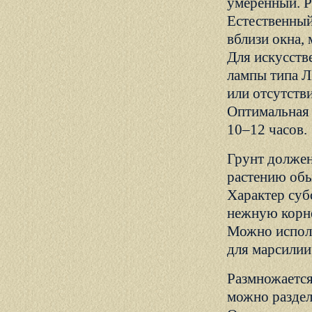
умеренный. Р
Естественный
вблизи окна, 
Для искусств
лампы типа Л
или отсутств
Оптимальная 
10–12 часов.
Грунт должен
растению обы
Характер субс
нежную корне
Можно исполь
для марсилии
Размножается
можно раздел