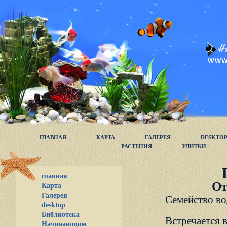
ГЛАВНАЯ
КАРТА
ГАЛЕРЕЯ
DESKTO
РАСТЕНИЯ
УЛИТКИ
главная
От
Карта
Галерея
Семейство во
desktop
Библиотека
Встречается 
Начинающим