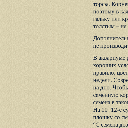
торфа. Корнев
поэтому в ка
гальку или к
толстым – не
Дополнитель
не производи
В аквариуме 
хороших усло
правило, цве
недели. Созр
на дно. Чтобы
семенную кор
семена в так
На 10–12-е с
плошку со см
°С семена до