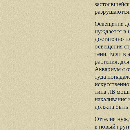
застоявшейся
разрушаются
Освещение дол
нуждается в н
достаточно п
освещения стр
тени. Если в
растения, дл
Аквариум с от
туда попадал
искусственно
типа ЛБ мощн
накаливания 
должна быть 
Оттелия нужд
в новый грун