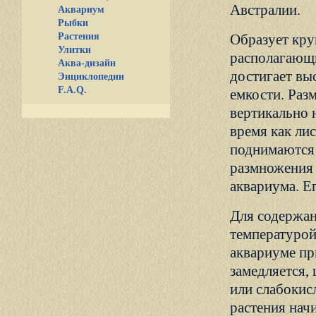
Австралии.
Аквариум
Рыбки
Растения
Образует кру
Улитки
располагающи
Аква-дизайн
достигает вы
Энциклопедии
F.A.Q.
емкости. Раз
вертикально 
время как ли
поднимаются 
размножения 
аквариума. Е
Для содержан
температурой
аквариуме пр
замедляется,
или слабокис
растения нач