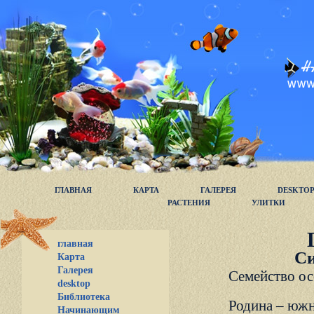
ГЛАВНАЯ
КАРТА
ГАЛЕРЕЯ
DESKTO
РАСТЕНИЯ
УЛИТКИ
главная
Си
Карта
Галерея
Семейство ос
desktop
Библиотека
Родина – южн
Начинающим