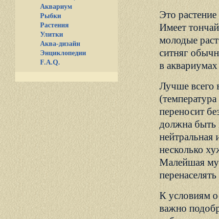
Аквариум
Это растение
Рыбки
Растения
Имеет тончай
Улитки
молодые раст
Аква-дизайн
ситняг обычн
Энциклопедии
F.A.Q.
в аквариумах 
Лучше всего 
(температура
переносит бе
должна быть 
нейтральная 
несколько ху
Малейшая мут
перенаселять
К условиям о
важно подобр