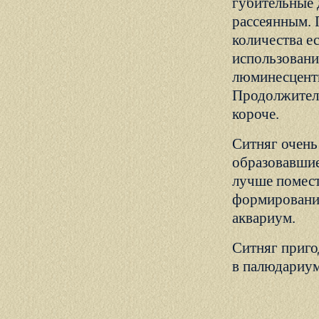
губительные 
рассеянным. 
количества е
использовани
люминесцентн
Продолжитель
короче.
Ситняг очень
образовавшие
лучше помест
формирования
аквариум.
Ситняг приго
в палюдариум