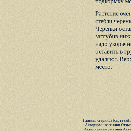
подкормку мо
Растение оче
стебли черен
Черенки оста
заглубив ниж
надо укорачи
оставить в гр
удаляют. Вер
место.
Главная старница
Карта сай
Аквариумные ссылки
Отзыв
Аквариумные растения
Акв