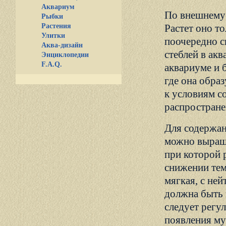
Аквариум
По внешнему 
Рыбки
Растения
Растет оно т
Улитки
поочередно с
Аква-дизайн
стеблей в ак
Энциклопедии
F.A.Q.
аквариуме и 
где она обра
к условиям с
распростране
Для содержан
можно выращи
при которой 
снижении тем
мягкая, с не
должна быть н
следует регу
появления мут