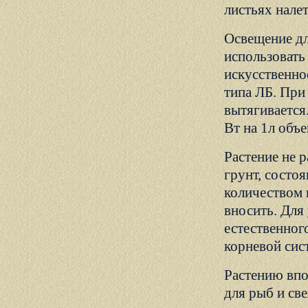
листьях налет
Освещение д
использовать
искусственно
типа ЛБ. При
вытягивается
Вт на 1л объ
Растение не 
грунт, состо
количеством 
вносить. Для
естественного
корневой сис
Растению впо
для рыб и св