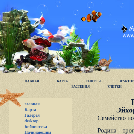
ГЛАВНАЯ
КАРТА
ГАЛЕРЕЯ
DESKTO
РАСТЕНИЯ
УЛИТКИ
главная
Эйхор
Карта
Галерея
Семейство по
desktop
Библиотека
Родина – тр
Начинающим