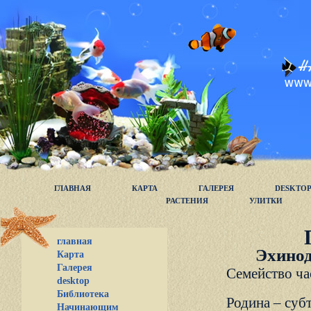
ГЛАВНАЯ
КАРТА
ГАЛЕРЕЯ
DESKTO
РАСТЕНИЯ
УЛИТКИ
главная
Эхинод
Карта
Галерея
Семейство ча
desktop
Библиотека
Родина – су
Начинающим