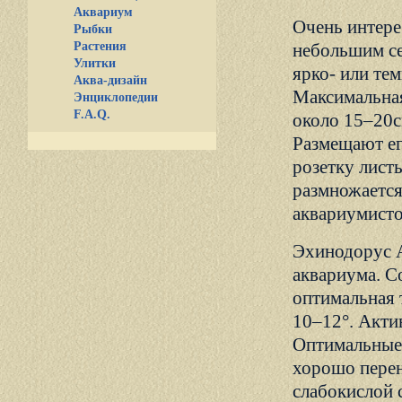
Аквариум
Очень интере
Рыбки
Растения
небольшим се
Улитки
ярко- или те
Аква-дизайн
Максимальная
Энциклопедии
F.A.Q.
около 15–20с
Размещают ег
розетку листь
размножается
аквариумистов
Эхинодорус А
аквариума. С
оптимальная 
10–12°. Акти
Оптимальные 
хорошо перен
слабокислой 