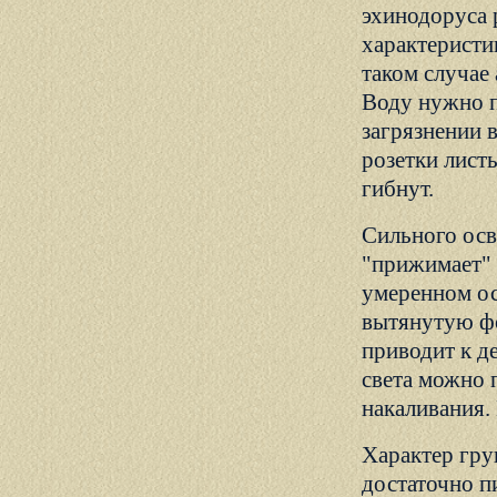
эхинодоруса 
характеристи
таком случае
Воду нужно п
загрязнении 
розетки лист
гибнут.
Сильного осв
"прижимает" 
умеренном ос
вытянутую фо
приводит к д
света можно 
накаливания.
Характер гру
достаточно п