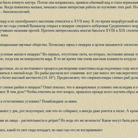
 было втянуто внутрь. Потом она поправилась, приняла обычный вид и стала нормально
ы. Когда появились мальки, началась самая интересная работа по изучению этих рыб. Н
– биоспелеологией.
щер и их своеобразного населения относятся к XVII веку. В это время вюрцбургский 
е же годы ученый Вальвасор открыл в пещерах северного побережья Средиземного моря
учившее название протей. Протеем интересовались многие биологи XVIII и XIX столетий
 века.
специальные научные общества. Поскольку наука о пещерах в целом называется спелеолог
условия жизни в пещерах? Во-первых, отсутствие света, во-вторых, постоянно низкая т
но, тогда как на поверхности жара. В то же время там очень высокая влажность воздуха 
рстовые, из-за постоянного процесса растворения известняка вода подземных озер жест
аться в мягкой воде. Но рыбы рассеяли все сомнения: вот уже много лет они нерестятся
и более высокой жесткости (14–16°). Предполагают, что сперматозоиды слепых рыб дол
слепые рыбки в пещерах? Опыт показал, что в аквариумных условиях они всеядны и отню
дают. В чем дело? Чтобы ответить на этот вопрос, пришлось прежде всего изучить образ
 в естественных условиях? Понаблюдаем за ними.
ают у дна, рот полуоткрыт, они что-то собирают, а иногда даже роются в песке. А кром
ая их пища – растительность и детрит? Но ведь это же нелепость! Какие могут быть рас
ь, какой-то свет сюда попадает, но наш глаз его не воспринимает.