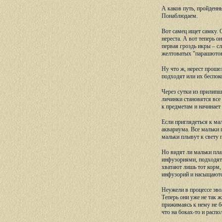
А каков путь, пройденн
Понаблюдаем.
Вот самец ищет самку. 
нереста. А вот теперь о
первая гроздь икры – с
желтоватых "парашютов" 
Ну что ж, нерест проше
подходят или их беспок
Через сутки из прилипш
личинки становятся все
к предметам и начинает
Если приглядеться к ма
аквариума. Все мальки 
мальки плывут к свету
Но видят ли мальки пла
инфузориями, подходят к
хватают лишь тот корм,
инфузорий и насыщаютс
Неужели в процессе эво
Теперь они уже не так 
прижимаясь к нему не б
что на боках-то и расп