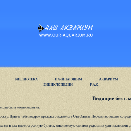
БИБЛИОТЕКА
НАЧИНАЮЩИМ
АКВАРИУМ
ЭНЦИКЛОПЕДИИ
F.A.Q.
Видящие без гла
лова была немногословна:
оскву. Привез тебе подарок пражского ихтиолога Ота Оливы. Пересылаю нашим сотрудник
 вокзала и уже видел огромную бутыль, наполненную самыми редкими и удивительными р