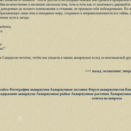
ял попытки ее поймать. "После долгих и бесплодных поисков мы сдались и прекратили о
сейна величественно и неспешно скользила тень, точь-в-точь как от маленького дирижабл
доведенные до полного изнеможения и отчаяния, не признали себя побежденными. Но и на
тбрасывающее лишь тень и невидимое миру, сохранило в неприкосновенности все тайны, к
атном пути в лагерь:
льдинка,
а.
на
на!"
 за Сандерсом мечтать, чтобы мы увидели в наших аквариумах вслед за мексиканской д
<<< назад
|
оглавление
|
впер
сайта
Фотографии аквариумов
Аквариумные заставки
Форум аквариумистов
Кни
одержание аквариума
Аквариумные рыбки
Аквариумные растения
Аквариумны
ответы на вопросы