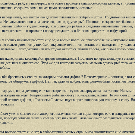
 Вдоль боков рыб, а у некоторых и на голове проходят сейсмосенсорные каналы, в глуб
с внешней средой тонкими канальцами, заполненными слизью.
т неподвижны, они постоянно двигают плавниками, жабрами, ртом. Эти движения вызы
га. Не натыкаются они и на растения, камни, других рыб. Плавники создают колебания
шенный прибор – гидролокатор, позволяющий рыбам определить направление течения, из
ывать от света – невромасты предупреждают их о близком присутствии инфузорий.
 у крошек начинает работать еще одно весьма полезное приспособление – вкусовые точк
 но только ртом, там у них были вкусовые точки, там, кстати, они находятся и у челов
м плавнике. Стоит дафнии или нематодам оказаться вблизи хвоста, как рыбка ловко повор
ин эксперимент, касающийся зрения аноптихтисов. Поставим поперек аквариума стекло, 
ине дельных аноптихтисов. Туда же для контроля запустим мальков других рыб того же 
ой и...
рыбы бросились к стеклу, за которым плавают дафнии? Почему зрячие – понятно, а вот 
мастов обнаружить дафний. Нет, так дело не пойдет: опыт должен быть поставлен чисто 
квариума, но разделяющее стекло закрепим в сухом аквариуме на пластилине. Нальем 
ти аквариума воду. Теперь слепые рыбы не смогут обнаружить дафний. Но они смогут их 
торой пляшет дафния, а "глазастые" слепые идут в противоположную сторону, к свету. Во
 точками.
бкам уже не хватает того мизерного населения толщи воды, которое есть в пещерных вод
на, повсюду собирая пищу, и свет им уже ни к чему. Глаза начинают разрушаться и вско
транстве.
этот вопрос ответа еще нет, в лабораториях разных стран мира аноптихтисов еще изучаю