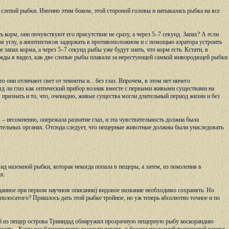
 слепой рыбки. Именно этим боком, этой стороной головы и натыкалась рыбка на все
корм, они почувствуют его присутствие не сразу, а через 5–7 секунд. Запах? А если
ом углу, а аноптихтисов задержать в противоположном и с помощью аэратора устроить
запах корма, а через 5–7 секунд рыбы уже будут знать, что корм есть. Кстати, в
жды я видел, как две слепые рыбы плавали за нерестующей самкой живородящей рыбки
 они отличают свет от темноты и... без глаз. Впрочем, в этом нет ничего
вряд ли глаз как оптический прибор возник вместе с первыми живыми существами на
 признать и то, что, очевидно, живые существа могли длительный период жизни и без
 – несомненно, опережала развитие глаз, и эта чувствительность должна была
ительных органах. Отсюда следует, что пещерные животные должны были унаследовать
д наземной рыбки, которая некогда попала в пещеры, а затем, из поколения в
x.
данное при первом научном описании) видовое название необходимо сохранять. Но
полосатого? Пришлось дать этой рыбке тройное, но уж теперь абсолютно точное и по
ной из пещер острова Тринидад обнаружил прозрачную пещерную рыбу коскорандию