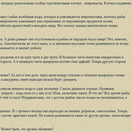
ине которых расположены особые чувствительные клетки – невромасты. Клетки соединены
вают слабые колебания воды, которые и улавливаются невромастами, поэтому рыбы
, а невромасты улавливают уже отраженные от окружающих предметов волны.
бегать препятствий и находить пищу. Вот почему мальки аноптихтисов теперь
и. А разве раньше они отсутствовали и рыбки не ощущали вкуса пищи? Нет, конечно,
ека. Аноптихтисам же этого мало, и со временем вкусовые точки развиваются по всему
ачивается и хватает добычу.
разделив его на одну треть и две трети. В большую часть поместим некормленых в
возраста. А в меньшую часть аквариума пустим стаю дафний. Теперь другую сторону
слепые? Ах вот в чем дело: через щели между стеклом и стенками аквариума слепые
и аккуратно, иначе выводам нельзя будет доверять.
шлангом немного воды в одну половину. Стекло держится хорошо. Наливаем
увидеть – ведь глаза-то у них есть! Итак, включаем лампу. И что же? Все зрячие рыбы
т тебе и глаза! Неудивительно, что с ростом рыбок они не только не увеличиваются, а
оемах. И с третьего месяца они переходят на питание детритом, олигохетами. Теперь
ре совсем зарастают кожей. Но взамен развиваются какие-то другие органы, помогающие
т. Может быть, это органы обоняния?