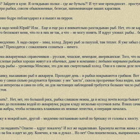
? Зайдите в купе. Я оглядываю полки – где же бутыль?! И тут мне преподносят... просту
о три рыбки, совсем обыкновенные, белесые, напоминающие наших карасиков.
енно бодро поблагодарил я и вышел на перрон.
я надо мной Юрий? Или... Еще и еще раз я внимательно разглядываю рыб. Нет, это не ка
 беспокоят меня, что-то в них не так, а что – не могу понять. И вдруг уловил: рыбы... бе
 медленно. А надо скорее – зима, холод. Держу рыб за пазухой, там теплее. Я уже заб
х? Приходится с сожалением сознаться – ничего.
ма аквариумных справочников – русские, чешские, немецкие, американские. Того, что над
слепые рыбки хорошо живут и в обычных, даже в компании с любыми мирными рыбками. З
 ведь рыбы – уроженцы Мексики, это для них смертельный холод. Они и в самом деле поч
нку, высаживаю рыб в аквариум. Проходит день – и рыбки покрываются грибком. Вот 
но у самки сильно раздувается брюшко: у нее "киста", сквозь прозрачные бока видно, к
ки интересны и сами по себе, но для настоящих наблюдений требуется большее число рыб
стов.
ать?.. Нет, нет, это большой риск, рыбка слишком нежна, да и исход почти всегда бывае
яю до половины водой из аквариума; рядом кладу несколько кусочков ваты. Взмах сачк
а жабры, чтобы оставались влажными их нежные лепестки, и операция началась.
у в мокрой вате, другой – медленно поглаживаю ватой по брюшку от головы к хвосту.
сли надавить? Опасно – вдруг покалечу! И все же надавливаю. Брызнула желтая жижа с 
на бок и идет ко дну. Конечно, я так и думал... Но нет! Она пошевелилась, выпрямилась