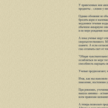
У привезенных мне аноп
предметы – словно у нее
Однако обоняние не объ
бросить корм в маленьк
медленное течение воды 
обычном аквариуме они
и по мере рождения маль
А пока ученые ищут отве
сверхъестественного. М
планете. А если соглас
глаз отличать свет от т
"Общая чувствительност
ослабляться по мере то
способность ощущать св
Ученые предполагают, ч
Итак, как мы выяснили 
поколение, постепенно у
При ревизиях, уточнени
вышла заминка – астиан
всем правилам название –
А теперь позвольте пр