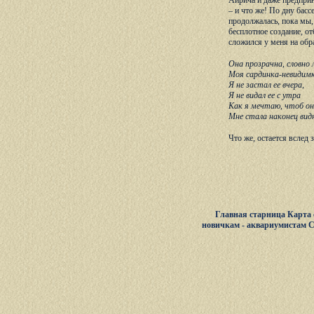
Айрича и даже предприн
– и что же! По дну бас
продолжалась, пока мы, 
бесплотное создание, о
сложился у меня на обр
Она прозрачна, словно 
Моя сардинка-невидимк
Я не застал ее вчера,
Я не видал ее с утра
Как я мечтаю, чтоб о
Мне стала наконец вид
Что же, остается вслед
Главная старница
Карта 
новичкам - аквариумистам
С