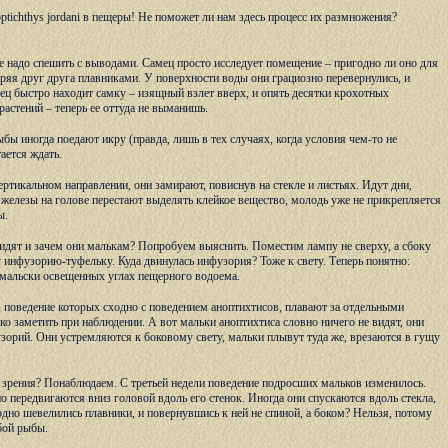
ichthys jordani в пещеры! Не поможет ли нам здесь процесс их размножения?
 не надо спешить с выводами. Самец просто исследует помещение – пригодно ли оно для
даряя друг друга плавниками. У поверхности воды они грациозно перевернулись, и
ец быстро находит самку – изящный взлет вверх, и опять десятки крохотных
растений – теперь ее оттуда не выманишь.
бы иногда поедают икру (правда, лишь в тех случаях, когда условия чем-то не
ается ждать.
тикальном направлении, они замирают, повиснув на стекле и листьях. Идут дни,
ю железы на голове перестают выделять клейкое вещество, молодь уже не прикрепляется
ы.
 видят и зачем они малькам? Попробуем выяснить. Поместим лампу не сверху, а сбоку
у инфузорию-туфельку. Куда двинулась инфузория? Тоже к свету. Теперь понятно:
-мальски освещенных углах пещерного водоема.
 поведение которых сходно с поведением аноптихтисов, плавают за отдельными
гко заметить при наблюдении. А вот мальки аноптихтиса словно ничего не видят, они
узорий. Они устремляются к боковому свету, мальки плывут туда же, врезаются в гущу
зрения? Понаблюдаем. С третьей недели поведение подросших мальков изменилось.
о передвигаются вниз головой вдоль его стенок. Иногда они спускаются вдоль стекла,
бодно шевелились плавники, и повернувшись к ней не спиной, а боком? Нельзя, потому
бой рыбы.