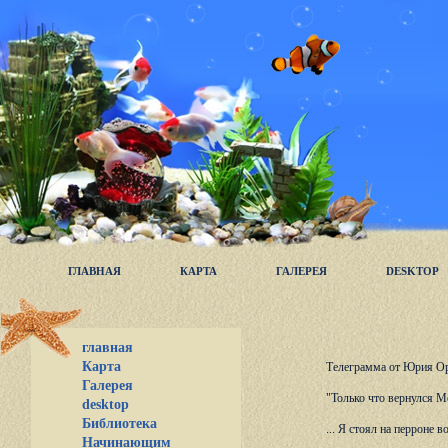
ГЛАВНАЯ
КАРТА
ГАЛЕРЕЯ
DESKTOP
главная
Карта
Телеграмма от Юрия Ор
Галерея
"Только что вернулся М
desktop
Библиотека
... Я стоял на перроне
Начинающим