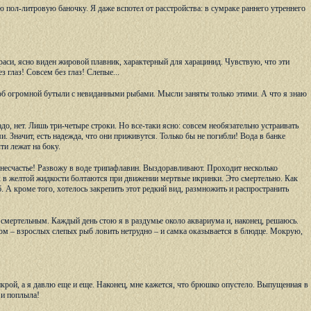
ю пол-литровую баночку. Я даже вспотел от расстройства: в сумраке раннего утреннего
раси, ясно виден жировой плавник, характерный для харацинид. Чувствую, что эти
з глаз! Совсем без глаз! Слепые...
ыл об огромной бутыли с невиданными рыбами. Мысли заняты только этими. А что я знаю
о, нет. Лишь три-четыре строки. Но все-таки ясно: совсем необязательно устраивать
начит, есть надежда, что они приживутся. Только бы не погибли! Вода в банке
ти лежат на боку.
несчастье! Развожу в воде трипафлавин. Выздоравливают. Проходит несколько
ак в желтой жидкости болтаются при движении мертвые икринки. Это смертельно. Как
. А кроме того, хотелось закрепить этот редкий вид, размножить и распространить
т смертельным. Каждый день стою я в раздумье около аквариума и, наконец, решаюсь.
ом – взрослых слепых рыб ловить нетрудно – и самка оказывается в блюдце. Мокрую,
икрой, а я давлю еще и еще. Наконец, мне кажется, что брюшко опустело. Выпущенная в
 и поплыла!