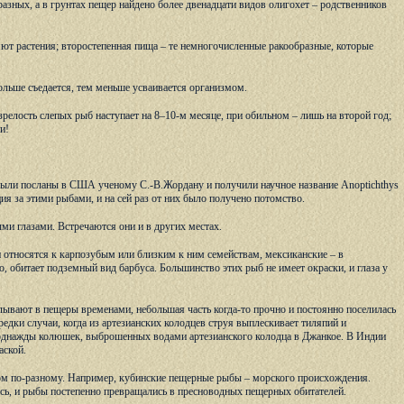
разных, а в грунтах пещер найдено более двенадцати видов олигохет – родственников
ют растения; второстепенная пища – те немногочисленные ракообразные, которые
ольше съедается, тем меньше усваивается организмом.
елость слепых рыб наступает на 8–10-м месяце, при обильном – лишь на второй год;
и!
были посланы в США ученому С.-В.Жордану и получили научное название Anoptichthys
ция за этими рыбами, и на сей раз от них было получено потомство.
и глазами. Встречаются они и в других местах.
относятся к карпозубым или близким к ним семействам, мексиканские – в
, обитает подземный вид барбуса. Большинство этих рыб не имеет окраски, и глаза у
лывают в пещеры временами, небольшая часть когда-то прочно и постоянно поселилась
едки случаи, когда из артезианских колодцев струя выплескивает тиляпий и
однажды колюшек, выброшенных водами артезианского колодца в Джанкое. В Индии
аской.
ом по-разному. Например, кубинские пещерные рыбы – морского происхождения.
сь, и рыбы постепенно превращались в пресноводных пещерных обитателей.