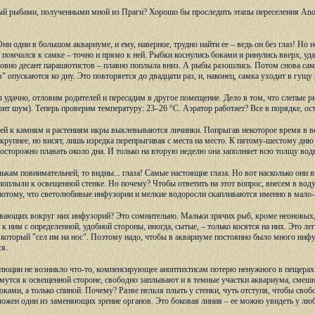
ый рыбами, полученными мной из Праги? Хорошо бы проследить этапы переселения Anopt
Они одни в большом аквариуме, и ему, наверное, трудно найти ее – ведь он без глаз! Но
н помчался к самке – точно и прямо к ней. Рыбки коснулись боками и ринулись вверх, у
ловно десант парашютистов – плавно поплыла вниз. А рыбы разошлись. Потом снова сам
опускаются ко дну. Это повторяется до двадцати раз, и, наконец, самка уходит в гущу 
л удачно, отловим родителей и пересадим в другое помещение. Дело в том, что слепые ры
оит шум). Теперь проверим температуру: 23–26 °С. Аэратор работает? Все в порядке, ост
ей к камням и растениям икры выклевываются личинки. Попрыгав некоторое время в вер
 крупнее, но висят, лишь изредка перепрыгивая с места на место. К пятому-шестому дн
 осторожно плавать около дна. И только на вторую неделю она заполняет всю толщу вод
лькам повнимательней, то видны... глаза! Самые настоящие глаза. Но вот насколько они
поплыли к освещенной стенке. Но почему? Чтобы ответить на этот вопрос, внесем в вод
 потому, что светолюбивые инфузории и мелкие водоросли скапливаются именно в мало
вающих вокруг них инфузорий? Это сомнительно. Мальки зрячих рыб, кроме неоновых,
 ним с определенной, удобной стороны, иногда, сытые, – только косятся на них. Это ле
 который "сел им на нос". Поэтому надо, чтобы в аквариуме постоянно было много инф
я.
люции не возникло что-то, компенсирующее аноптихтисам потерю ненужного в пещерах 
жмутся к освещенной стороне, свободно заплывают и в темные участки аквариума, смешн
оками, а только спиной. Почему? Разве нельзя плыть у стенки, чуть отступя, чтобы сво
оложен один из заменяющих зрение органов. Это боковая линия – ее можно увидеть у лю