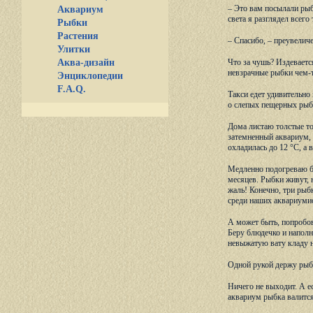
– Это вам посылали рыб
Аквариум
света я разглядел всег
Рыбки
Растения
– Спасибо, – преувелич
Улитки
Аква-дизайн
Что за чушь? Издеваетс
невзрачные рыбки чем-то
Энциклопедии
F.A.Q.
Такси едет удивительно
о слепых пещерных рыба
Дома листаю толстые то
затемненный аквариум, 
охладилась до 12 °С, а
Медленно подогреваю ба
месяцев. Рыбки живут, 
жаль! Конечно, три рыб
среди наших аквариуми
А может быть, попробов
Беру блюдечко и наполн
невыжатую вату кладу н
Одной рукой держу рыбк
Ничего не выходит. А е
аквариум рыбка валится 