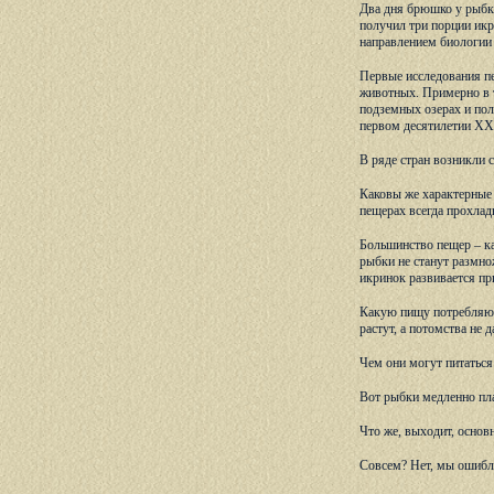
Два дня брюшко у рыбки
получил три порции икр
направлением биологии 
Первые исследования пе
животных. Примерно в т
подземных озерах и пол
первом десятилетии XX
В ряде стран возникли 
Каковы же характерные 
пещерах всегда прохлад
Большинство пещер – ка
рыбки не станут размнож
икринок развивается пр
Какую пищу потребляют 
растут, а потомства не 
Чем они могут питаться
Вот рыбки медленно плав
Что же, выходит, основн
Совсем? Нет, мы ошиблис