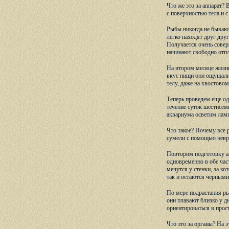
Что же это за аппарат?
с поверхностью тела и 
Рыбы никогда не бываю
легко находят друг дру
Получается очень совер
начинают свободно отпл
На втором месяце жизни
вкус пищи они ощущали,
телу, даже на хвостово
Теперь проведем еще од
течение суток шестисем
аквариума осветим ламп
Что такое? Почему все 
сумели с помощью невро
Повторим подготовку а
одновременно в обе час
мечутся у стенки, за ко
так и остаются черными
По мере подрастания ры
они плавают близко у д
ориентироваться в прос
Что это за органы? На 