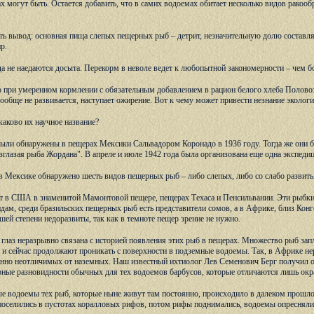
ах могут быть. Остается добавить, что в самих водоемах обитает несколько видов ракооб
ь вывод: основная пища слепых пещерных рыб – детрит, незначительную долю составля
р.
а не наедаются досыта. Перекорм в неволе ведет к любопытной закономерности – чем б
о при умеренном кормлении с обязательным добавлением в рацион белого хлеба Половозр
вообще не развивается, наступает ожирение. Вот к чему может привести незнание экологи
каково их научное название?
ыли обнаружены в пещерах Мексики Сальвадором Коронадо в 1936 году. Тогда же они 
безглазая рыба Жордана". В апреле и июле 1942 года была организована еще одна экспеди
 Мексике обнаружено шесть видов пещерных рыб – либо слепых, либо со слабо развитым
т в США в знаменитой Мамонтовой пещере, пещерах Техаса и Пенсильвании. Эти рыбки 
дам, среди бразильских пещерных рыб есть представители сомов, а в Африке, близ Конго
шей степени недоразвиты, так как в темноте пещер зрение не нужно.
 глаз неразрывно связана с историей появления этих рыб в пещерах. Множество рыб зап
е и сейчас продолжают проникать с поверхности в подземные водоемы. Так, в Африке нер
нно неотличимых от наземных. Наш известный ихтиолог Лев Семенович Берг получил 
рные разновидности обычных для тех водоемов барбусов, которые отличаются лишь окр
ые водоемы тех рыб, которые ныне живут там постоянно, происходило в далеком прошл
поселились в пустотах коралловых рифов, потом рифы поднимались, водоемы опресняли