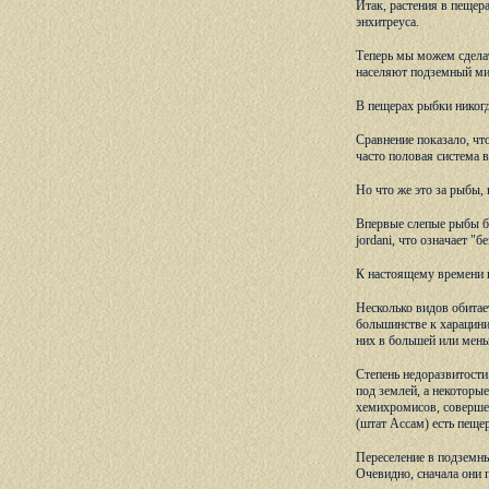
Итак, растения в пещер
энхитреуса.
Теперь мы можем сделат
населяют подземный ми
В пещерах рыбки никогд
Сравнение показало, чт
часто половая система 
Но что же это за рыбы, 
Впервые слепые рыбы б
jordani, что означает "
К настоящему времени в
Несколько видов обитае
большинстве к харацини
них в большей или мень
Степень недоразвитости
под землей, а некоторы
хемихромисов, соверше
(штат Ассам) есть пеще
Переселение в подземн
Очевидно, сначала они 