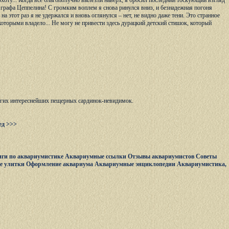
хоту... Когда все благополучно вылезли наверх, я бросил последний тоскующий взгляд
я графа Цеппелина! С громким воплем я снова ринулся вниз, и безнадежная погоня
 этот раз я не удержался и вновь оглянулся – нет, не видно даже тени. Это странное
оторыми владело... Не могу не привести здесь дурацкий детский стишок, который
ругих интереснейших пещерных сардинок-невидимок.
ед >>>
ги по аквариумистике
Аквариумные ссылки
Отзывы аквариумистов
Советы
е улитки
Оформление аквариума
Аквариумные энциклопедии
Аквариумистика,