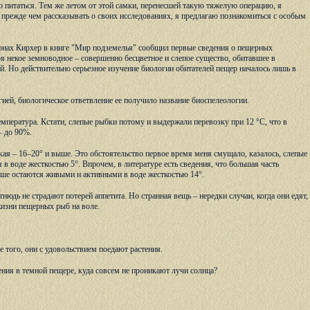
 питаться. Тем же летом от этой самки, перенесшей такую тяжелую операцию, я
о прежде чем рассказывать о своих исследованиях, я предлагаю познакомиться с особым
монах Кирхер в книге "Мир подземелья" сообщил первые сведения о пещерных
 некое земноводное – совершенно бесцветное и слепое существо, обитавшее в
. Но действительно серьезное изучение биологии обитателей пещер началось лишь в
ией, биологическое ответвление ее получило название биоспелеологии.
емпература. Кстати, слепые рыбки потому и выдержали перевозку при 12 °С, что в
– до 90%.
кая – 16–20° и выше. Это обстоятельство первое время меня смущало, казалось, слепые
 в воде жесткостью 5°. Впрочем, в литературе есть сведения, что большая часть
ьше остаются живыми и активными в воде жесткостью 14°.
дь не страдают потерей аппетита. Но странная вещь – нередки случаи, когда они едят,
 жизни пещерных рыб на воле.
е того, они с удовольствием поедают растения.
тения в темной пещере, куда совсем не проникают лучи солнца?