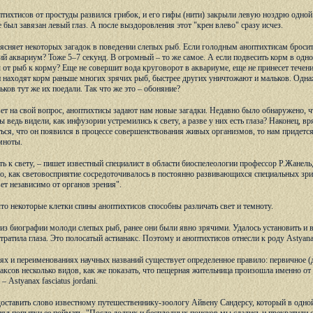
тихтисов от простуды развился грибок, и его гифы (нити) закрыли левую ноздрю одной
 был завязан левый глаз. А после выздоровления этот "крен влево" сразу исчез.
ясняет некоторых загадок в поведении слепых рыб. Если голодным аноптихтисам бросить 
ий аквариум? Тоже 5–7 секунд. В огромный – то же самое. А если подвесить корм в одн
от рыб к корму? Еще не совершит вода круговорот в аквариуме, еще не принесет течение 
 находят корм раньше многих зрячих рыб, быстрее других уничтожают и мальков. Одна
ков тут же их поедали. Так что же это – обоняние?
т на свой вопрос, аноптихтисы задают нам новые загадки. Недавно было обнаружено, что
ы ведь видели, как инфузории устремились к свету, а разве у них есть глаза? Наконец, 
иться, что он появился в процессе совершенствования живых организмов, то нам придется
емноты.
ь к свету, – пишет известный специалист в области биоспелеологии профессор Р.Жанель,
го, как световосприятие сосредоточивалось в постоянно развивающихся специальных зр
ет независимо от органов зрения".
то некоторые клетки спины аноптихтисов способны различать свет и темноту.
из биографии молоди слепых рыб, ранее они были явно зрячими. Удалось установить и ви
тратила глаза. Это полосатый астианакс. Поэтому и аноптихтисов отнесли к роду Astyana
ях и переименованиях научных названий существует определенное правило: первичное (
аксов несколько видов, как же показать, что пещерная жительница произошла именно от 
 Astyanax fasciatus jordani.
едоставить слово известному путешественнику-зоологу Айвену Сандерсу, который в од