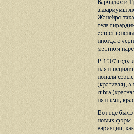
Барбадос и Т
аквариумы лю
Жанейро така
тела гирардин
естествоиспы
иногда с черн
местном нареч
В 1907 году 
плятипецилии
попали серые
(красивая), а
rubra (красна
пятнами, кра
Вот где было
новых форм. 
вариации, ка