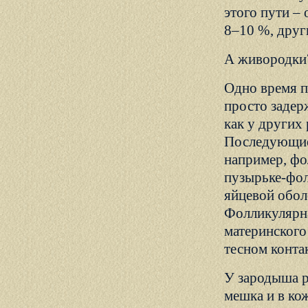
этого пути –
8–10 %, друг
А живородки?
Одно время п
просто задер
как у других
Последующие 
например, фо
пузырьке-фол
яйцевой оболо
Фолликулярна
материнского
тесном конта
У зародыша р
мешка и в ко