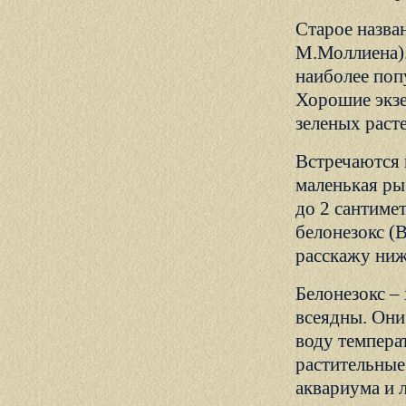
Старое назван
М.Моллиена).
наиболее поп
Хорошие экзе
зеленых раст
Встречаются 
маленькая рыб
до 2 сантиме
белонезокс (
расскажу ниж
Белонезокс –
всеядны. Они
воду темпера
растительные
аквариума и 