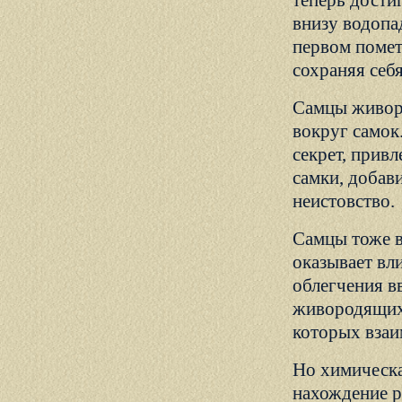
теперь дости
внизу водопа
первом помет
сохраняя себ
Самцы живор
вокруг самок
секрет, прив
самки, добав
неистовство.
Самцы тоже в
оказывает вл
облегчения в
живородящих
которых вза
Но химическа
нахождение р