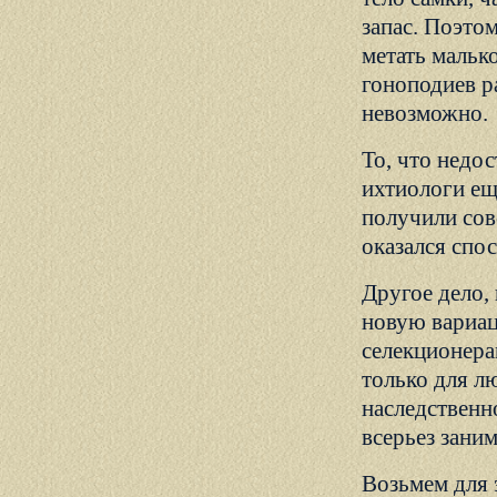
запас. Поэто
метать малько
гоноподиев р
невозможно.
То, что недо
ихтиологи ещ
получили сов
оказался спо
Другое дело,
новую вариа
селекционера
только для л
наследственн
всерьез заним
Возьмем для 