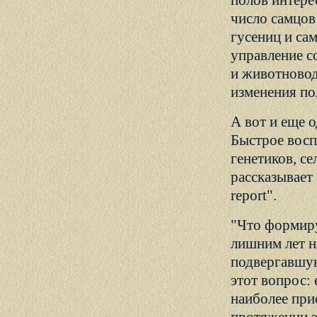
полов интере
число самцов
гусениц и сам
управление с
и животновод
изменения по
А вот и еще 
Быстрое восп
генетиков, с
рассказывает
report".
"Что формиру
лишним лет н
подвергавшую
этот вопрос:
наиболее при