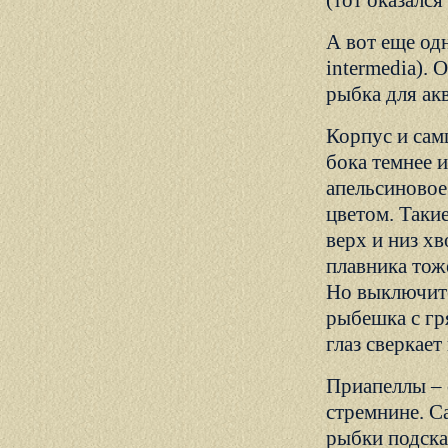
(тот оказался
А вот еще одн
intermedia). 
рыбка для ак
Корпус и сам
бока темнее 
апельсиновое
цветом. Такие
верх и низ х
плавника тож
Но выключите
рыбешка с гр
глаз сверкае
Приапеллы – 
стремнине. С
рыбки подска