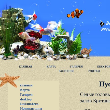
ГЛАВНАЯ
КАРТА
ГАЛЕРЕЯ
DESKTO
РАСТЕНИЯ
УЛИТКИ
Пус
главная
Карта
Седые головы
Галерея
desktop
залов Британ
Библиотека
Начинающим