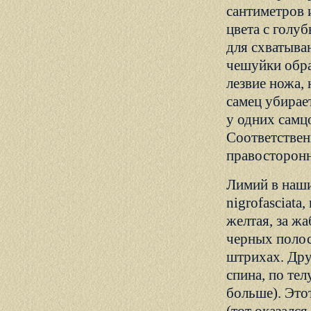
сантиметров 
цвета с голу
для схватыва
чешуйки обра
лезвие ножа,
самец убирае
у одних самцо
Соответствен
правосторонн
Лимий в наших
nigrofasciata
желтая, за ж
черных полос
штрихах. Друг
спина, по те
больше). Это