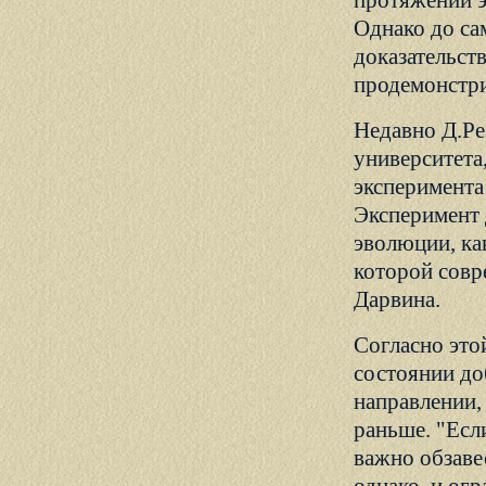
протяжении э
Однако до са
доказательст
продемонстри
Недавно Д.Ре
университета
эксперимента
Эксперимент 
эволюции, ка
которой сов
Дарвина.
Согласно это
состоянии до
направлении,
раньше. "Есл
важно обзавес