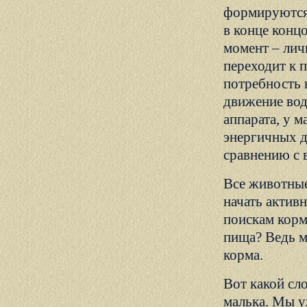
формируются 
в конце конц
момент – лич
переходит к 
потребность в
движение вод
аппарата, у м
энергичных д
сравнению с 
Все животные
начать актив
поискам корм
пища? Ведь м
корма.
Вот какой сл
малька. Мы у