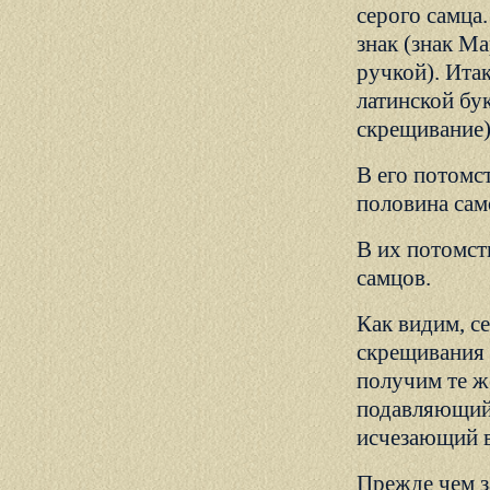
серого самца
знак (знак Ма
ручкой). Ита
латинской бук
скрещивание)
В его потомст
половина сам
В их потомст
самцов.
Как видим, с
скрещивания 
получим те ж
подавляющий 
исчезающий в
Прежде чем з