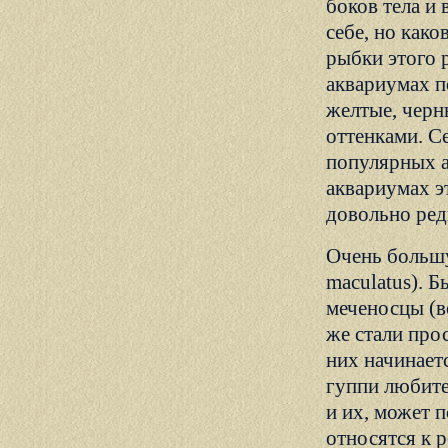
боков тела и
себе, но како
рыбки этого 
аквариумах п
желтые, черн
оттенками. Се
популярных а
аквариумах э
довольно ред
Очень большу
maculatus). Б
меченосцы (в
же стали про
них начинает
гуппи любите
и их, может 
относятся к р