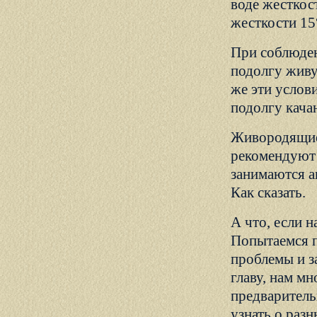
воде жесткос
жесткости 15
При соблюде
подолгу живу
же эти услов
подолгу кача
Живородящие
рекомендуют 
занимаются а
Как сказать.
А что, если 
Попытаемся п
проблемы и з
главу, нам мн
предваритель
узнать о раз