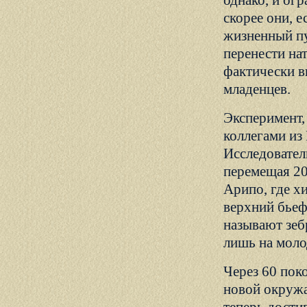
однако, и ог
скорее они, е
жизненный пу
перенести на
фактически в
младенцев.
Эксперимент,
коллегами из
Исследовател
перемещая 20
Арипо, где х
верхний бьеф
называют зеб
лишь на моло
Через 60 пок
новой окружа