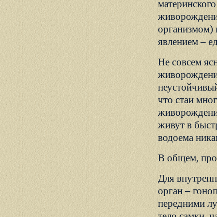
материнского
живорождении
организмом) 
явлением – е
Не совсем яс
живорождение
неустойчивый
что стаи мно
живорождение
живут в быст
водоема ника
В общем, про
Для внутренн
орган – гоно
передними лу
тело самки, 