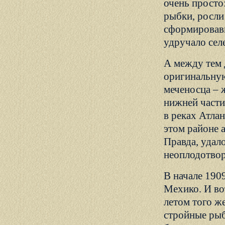
очень просто
рыбки, росли 
сформировавш
удручало сел
А между тем 
оригинальную
меченосца –
нижней части
в реках Атла
этом районе 
Правда, удало
неоплодотвор
В начале 190
Мехико. И во
летом того ж
стройные рыб