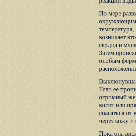
реакции воды
По мере разв
окружающим у
температура, 
возникает вт
сердца и мус
Затем происх
особым ферм
расположенны
Выклюнувшаяс
Тело ее прон
огромный жел
висит или пря
спасаться от
через кожу и
Пока она вис