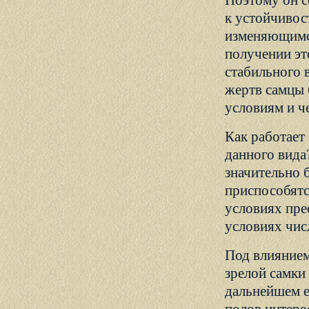
Поэтому он с
к устойчивос
изменяющимся
получении эт
стабильного 
жертв самцы 
условиям и ч
Как работает
данного вида
значительно 
приспособятс
условиях пре
условиях чис
Под влиянием
зрелой самки
дальнейшем е