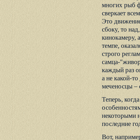
многих рыб ф
сверкает все
Это движение
сбоку, то над
кинокамеру, 
темпе, оказал
строго регла
самца-"живор
каждый раз он
а не какой-то
меченосцы – с
Теперь, когд
особенностя
некоторыми н
последние го
Вот, например