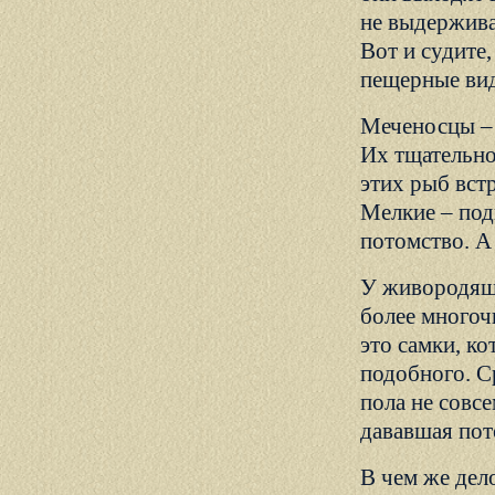
не выдержива
Вот и судите
пещерные вид
Меченосцы – 
Их тщательно
этих рыб вст
Мелкие – под
потомство. А
У живородящи
более многоч
это самки, к
подобного. С
пола не совсе
дававшая пот
В чем же дел