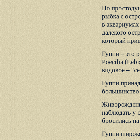
Но простодуш
рыбка с остр
в аквариумах
далекого остр
который прив
Гуппи – это 
Poecilia (Lebi
видовое – "се
Гуппи принад
большинство 
Живорождение
наблюдать у 
бросились на
Гуппи широко