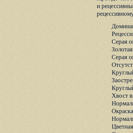
и рецессивны
рецессивному
Домина
Рецесси
Серая о
Золотая
Серая о
Отсутст
Круглы
Заостре
Круглы
Хвост в
Нормаль
Окраска
Нормаль
Цветная