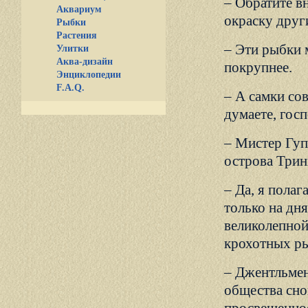
– Обратите в
Аквариум
окраску друг
Рыбки
Растения
– Эти рыбки 
Улитки
Аква-дизайн
покрупнее.
Энциклопедии
F.A.Q.
– А самки со
думаете, гос
– Мистер Гупп
острова Трин
– Да, я полаг
только на дня
великолепной
крохотных р
– Джентльмен
общества сно