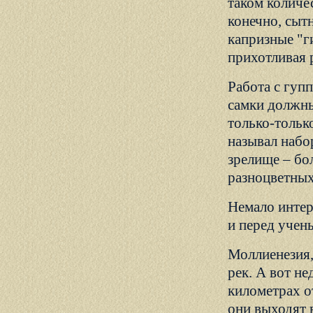
таком количе
конечно, сыт
капризные "г
прихотливая 
Работа с гуп
самки должны
только-тольк
называл набор
зрелище – бо
разноцветных
Немало интер
и перед учен
Моллиенезия, 
рек. А вот н
километрах о
они выходят 