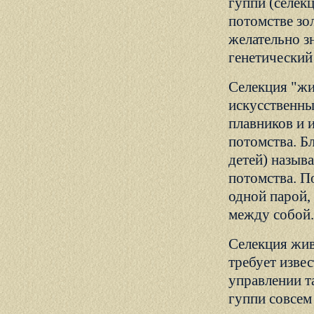
гуппи (селек
потомстве зо
желательно з
генетический
Селекция "жи
искусственны
плавников и и
потомства. Б
детей) назыв
потомства. По
одной парой, 
между собой.
Селекция жив
требует извес
управлении т
гуппи совсем 