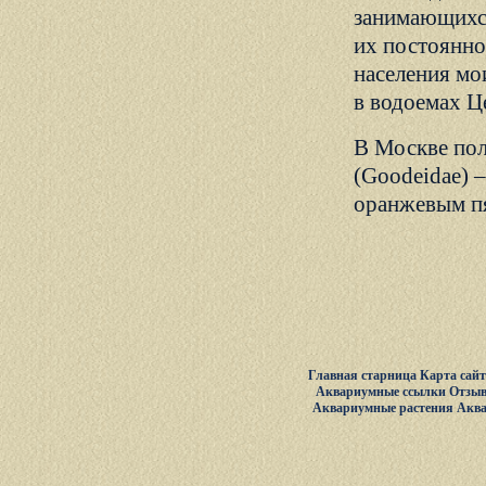
занимающихс
их постоянно
населения м
в водоемах Ц
В Москве пол
(Goodeidae) 
оранжевым пя
Главная старница
Карта сай
Аквариумные ссылки
Отзыв
Аквариумные растения
Акв