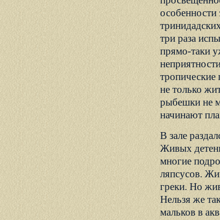
просвещенное
особенности 
тринидадских
три раза исп
прямо-таки у
неприятности
тропические 
не только жи
рыбешки не м
начинают пла
В зале разда
Живых детены
многие подро
ляпсусов. Жи
греки. Но жив
Нельзя же та
мальков в ак