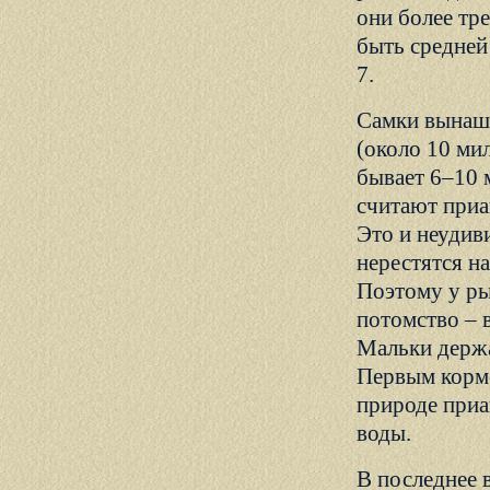
они более тр
быть средней
7.
Самки вынаши
(около 10 ми
бывает 6–10 
считают приа
Это и неудив
нерестятся на
Поэтому у ры
потомство – 
Мальки держа
Первым кормо
природе приа
воды.
В последнее 