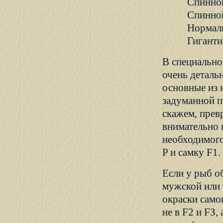
Спинно
Спинно
Нормаль
Гиганти
В специально
очень деталь
основные из 
задуманной п
скажем, прев
внимательно 
необходимого
P и самку F1.
Если у рыб о
мужской или 
окраски само
не в F2 и FЗ,