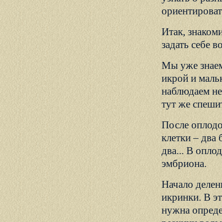
ориентироват
Итак, знаком
задать себе в
Мы уже знаем
икрой и маль
наблюдаем не
тут же спеши
После оплодо
клетки – два 
два... В опл
эмбриона.
Начало делен
икринки. В э
нужна опреде