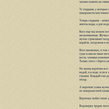
часами плавать на спинк
Те гладыши, у которых 
поверхности или темног
Теперь гладыши – конку
житель воды, а для вод
Кого еще мы можем встр
несмачиваемая. Жучки о
жучок стравливает возду
корабля, погружена в в
Всех насекомых, в том 
суше и имели такие ног
весла, членики изменил
Только этого с берега у
Но жизнь вертячки все-
водой, и в воде, если 
глазами. Каждый глаз р
обзор.
А короткие усики жучка
по поверхностной пленк
Вертячки любят тихие з
Водомерку трудно посел