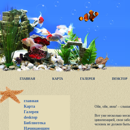
ГЛАВНАЯ
КАРТА
ГАЛЕРЕЯ
DESKTOP
главная
Карта
Ойя, ойя, авиа! – слыш
Галерея
Вот уже несколько меся
desktop
цивилизацией, свои забо
Библиотека
человек не должен быть
Начинающим