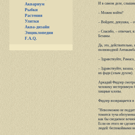
И в самом деле, слышны
Аквариум
Рыбки
– Можно войти?
Растения
Улитки
– Войдите, девушка, – 
Аква-дизайн
– Спасибо, – отвечает, 
Энциклопедии
Безамы.
F.A.Q.
Да, это, действительно,
полноводной Антакамбал
– Здравствуйте, Рамасо
– Здравствуйте, вазаха,
их фади (злым духом).
Аркадий Фидлер смотрит
человеку нестерпимую б
хищные клопы.
Фидлер возвращается в 
"Невозможно не поддать
томится туча обезумевш
как бы снедаемое вечно
Если он этого не сделае
людей: беспокойными н