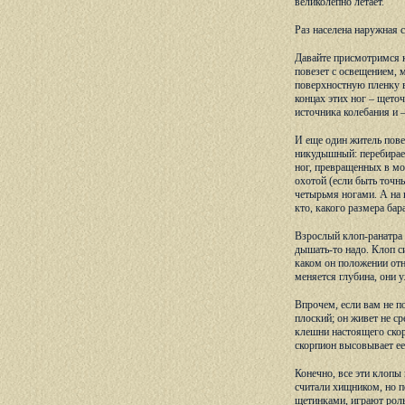
великолепно летает.
Раз населена наружная с
Давайте присмотримся к 
повезет с освещением, 
поверхностную пленку в
концах этих ног – щето
источника колебания и –
И еще один житель повер
никудышный: перебирает
ног, превращенных в мо
охотой (если быть точны
четырьмя ногами. А на 
кто, какого размера бар
Взрослый клоп-ранатра н
дышать-то надо. Клоп си
каком он положении отн
меняется глубина, они у
Впрочем, если вам не п
плоский; он живет не с
клешни настоящего скор
скорпион высовывает ее
Конечно, все эти клопы
считали хищником, но п
щетинками, играют роль