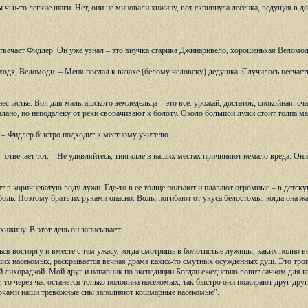
 чьи-то легкие шаги. Нет, они не миновали хижину, вот скрипнула лесенка, ведущая в д
отвечает Фидлер. Он уже узнал – это внучка старика Джинаривело, хорошенькая Веломод
входя, Веломоди. – Меня послал к вазахе (белому человеку) дедушка. Случилось несчаст
 несчастье. Вол для мальгашского земледельца – это все: урожай, достаток, спокойная, 
ано, но неподалеку от реки сворачивают к болоту. Около большой лужи стоит толпа ма
, – Фидлер быстро подходит к местному учителю.
 – отвечает тот. – Не удивляйтесь, тингалле в наших местах причиняют немало вреда. Он
 в коричневатую воду лужи. Где-то в ее толще ползают и плавают огромные – в детс
оль. Поэтому брать их руками опасно. Волы погибают от укуса белостомы, когда она жа
хижину. В этот день он записывает:
ся восторгу и вместе с тем ужасу, когда смотришь в болотистые лужицы, каких полно
их насекомых, раскрывается вечная драма каких-то смутных осужденных душ. Это тропи
й лихорадкой. Мой друг и напарник по экспедиции Богдан ежедневно ловит сачком для ко
т, то через час останется только половина насекомых, так быстро они пожирают друг дру
очами наши тревожные сны заполняют кошмарные насекомые".