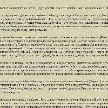
торона поверхностной пленки, надо полагать, что и та, нижняя, тоже не без жильцов. Оди
поверхности воды, когда из глубины к ней подплыл гладыш. Попытаемся снизу и сбоку по
мы увидим в этом месте пять бугорков. Один из них – изгиб поверхностной пленки вокру
 воздушную среду. А четыре одинаковых бугорка – это четыре ноги, упершиеся и прогну
чки, способные уловить колебания на поверхности, производимые упавшими в воду насе
 либо вперед, на охоту, либо в глубину.
хностной пленки – опять же с нижней стороны – личинка водного клопа ранатры (Ranatra 
 четырьмя тонкими ножками и медленно продвигается в воде. Ранатра больше сидит на 
щные рычаги. При таком способе охоты не часто приходится насыщаться. Личинкам такая
м – полуактивной). Стоят и караулят добычу. Но не так, как взрослый клоп, – на камыши
концах этих ног... Вы уже, наверное, догадались? Да, щеточки, как у гладыша. А через 
ахтается в воде. Если размер подходящий, бегут со всех ног к добыче по поверхностной 
е бегает по пленке, но связи с поверхностью не теряет. Вот он сидит на камышинке в ож
дит вниз головой, а на поверхность выставляет тонкую трубку из двух желобков, через н
осительно нее – ведь камышинка качается от волн и ветра? По краям каждого сегмента
же сигналят в мозг. Качается камышинка, то правая сторона клопа оказывается чуть глуб
опалась ранатра, понаблюдайте за другим клопом – водяным скорпионом (Nepa sp.): он 
реди камышей, а в тине, поэтому и окраска его грязно-бурая, под цвет тины. Поджидая 
пиона. Сходство добавляет и "хвост" – длинная трубка-дыхальце. Она состоит из двух
 из воды и дышит.
 вредны в аквариумах с рыбками. Зато совсем безвреден маленький проворный клоп-гребля
осле тщательного изучения неожиданно оказалось, что он вегетарианец и питается раст
 черпаков – ими клоп зачерпывает водоросли и подносит к хоботку. Почти все водные к