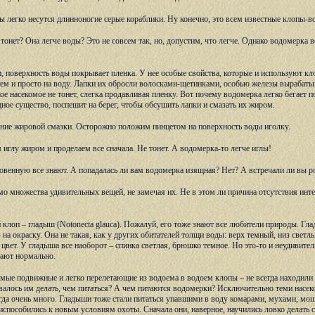
ы легко несутся длинноногие серые кораблики. Ну конечно, это всем известные клопы-в
тонет? Она легче воды? Это не совсем так, но, допустим, что легче. Однако водомерка в
, поверхность воды покрывает пленка. У нее особые свойства, которые и используют кл
тем и просто на воду. Лапки их обросли волосками-щетинками, особью железы вырабатыв
ое насекомое не тонет, слегка продавливая пленку. Вот почему водомерка легко бегает 
ное существо, поспешит на берег, чтобы обсушить лапки и смазать их жиром.
ение жировой смазки. Осторожно положим пинцетом на поверхность воды иголку.
 иглу жиром и проделаем все сначала. Не тонет. А водомерка-то легче иглы!
венную все знают. А попадалась ли вам водомерка изящная? Нет? А встречали ли вы р
 множества удивительных вещей, не замечая их. Не в этом ли причина отсутствия ин
 клоп – гладыш (Notonecta glauca). Пожалуй, его тоже знают все любители природы. Гла
 на окраску. Она не такая, как у других обитателей толщи воды: верх темный, низ светл
цвет. У гладыша все наоборот – спинка светлая, брюшко темное. Но это-то и неудивитель
вают нормально.
мые подвижные и легко перелетающие из водоема в водоем клопы – не всегда находили 
валось им делать, чем питаться? А чем питаются водомерки? Исключительно теми насек
гда очень много. Гладыши тоже стали питаться упавшими в воду комарами, мухами, мошка
способились к новым условиям охоты. Сначала они, наверное, научились ловко делать с