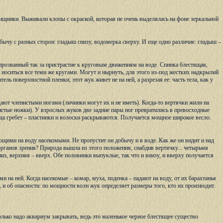
ищники. Выживали клопы с окраской, которая не очень выделялась на фоне зеркальной
бычу с разных сторон: гладыш снизу, водомерка сверху. И еще одно различие: гладыш –
прозванный так за пристрастие к круговым движениям на воде. Спинка блестящая,
носиться все теми же кругами. Могут и нырнуть, для этого из-под жестких надкрылий
ель поверхностной пленки; этот жук живет не на ней, а разрезая ее: часть тела, как у
ают членистыми ногами (личинки могут их и не иметь). Когда-то вертячки жили на
истые ножки). У взрослых жуков две задние пары ног превратились в превосходные
огда гребет – пластинки и волоски раскрываются. Получается мощное широкое весло.
щими на воду насекомыми. Не пропустит он добычу и в воде. Как же он видит и над
 органов зрения? Природа вышла из этого положения, снабдив вертячку... четырьмя
из, верхняя – вверх. Обе половинки выпуклые, так что и внизу, и вверху получается
 на ней. Когда насекомые – комар, муха, поденка – падают на воду, от их барахтанья
 и об опасности: по мощности волн жук определяет размеры того, кто их производит.
лько надо аквариум закрывать, ведь это маленькое черное блестящее существо