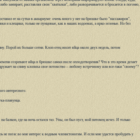
бо замирает, расставляя свои "хваталки", либо разворачивается и бросается в погоню,
оставил ее на сутки в аквариуме: очень много у нее на брюшке было "пассажиров",
явки и клещики, только не пунцовые, как в наших водоемах, а ярко-зеленые. Но без
ину. Порой их больше сотни. Клоп-отец носит яйца около двух недель, потом
ремени созревают яйца в брюшке самки после оплодотворения? Что в это время делает
дружает на спину клопиха свое потомство – любому встречному или все-таки "своему"?
ого интересного.
ука-плавунца.
 балкон, где на ночь остался таз. Увы, он был пуст, мой питомец исчез. И только
ь не погас во мне интерес к водным членистоногим. И если мне удастся пробудить у