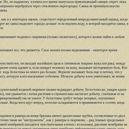
и. Но, по-видимому, клопиха все время выпускала привлекающий самцов секрет: пока
ухитрились перебраться через стеклянную перегородку. Самка не преминула вкусно
амка.
, как и у некоторых пауков, существует определенный непродолжительный период, когда
рет же самка выделяет гораздо дольше: если подлить воду, в которой находится самка, в
ги.
п напоминает водяного скорпиона (только гигантского), которого можно найти в любом
ватывает все, что движется. Сила захвата весьма недюжинная – некоторое время
чувствителен, он находит малейшую щель в хитиновом покрове жука или рака, между
мент очень ядовит и, если попадет человеку на кожу, вызывает нестерпимую боль. Кто
е: ведь белостома во много раз больше. Фермент вызывает боль еще и потому, что у
ассу, которую клоп высасывает хоботком. Мелкую добычу клоп уничтожает, не меняя
едлительный водяной скорпион часами поджидает добычу. Белостома же, увидев вдали
), она срывается с ветки растения и стремительно настигает добычу, схватывая ее на
 одновременный) так не умеют. У белостомы гребут четыре мощных, опушенных
льше. Когда ноги идут вперед, волоски складываются и прижимаются к голени, когда
корпион и ранатра на конце брюшка имеют дыхательные трубки, составленные из двух
е точно такие же "инструменты", как у ранатры и скорпиона, – ряд темных продольных
нкой мембраной находятся чувствительные клетки с волосками; давление мембраны на
кие импульсы от живых организмов через мембраны информируют клопа: откуда, куда,