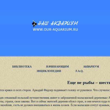
БИБЛИОТЕКА
НАЧИНАЮЩИМ
АКВАРИУМ
ЭНЦИКЛОПЕДИИ
F.A.Q.
Еще не рыбы – шест
атся крики со всех сторон. Аркадий Фидлер поднимает голову от рукописи. Что случилос
цев отважный польский путешественник живет в заброшенной мальгашской деревеньке А
ты, страхи, свои законы. Вот и сейчас жителей деревни обуял страх, и они мчатся куда-
 назойлив, гость не должен вмешиваться в жизнь хозяев. Если мальгаши сочтут нужным, 