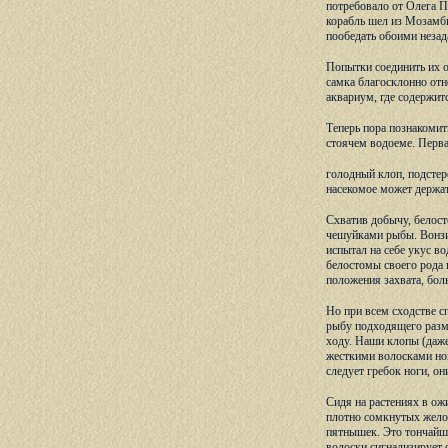
потребовало от Олега П
корабль шел из Мозамби
пообедать обоими незад
Попытки соединить их о
самка благосклонно отно
аквариум, где содержитс
Теперь пора познакомит
стоячем водоеме. Перва
голодный клоп, подстер
насекомое может держат
Схватив добычу, белост
чешуйками рыбы. Вонзив
испытал на себе укус в
белостомы своего рода 
положения захвата, бол
Но при всем сходстве с
рыбу подходящего размер
ходу. Наши клопы (даже
жесткими волосками ног
следует гребок ноги, о
Сидя на растениях в ож
плотно сомкнутых желоб
пятнышек. Это тончайши
волоски сигнализирует 