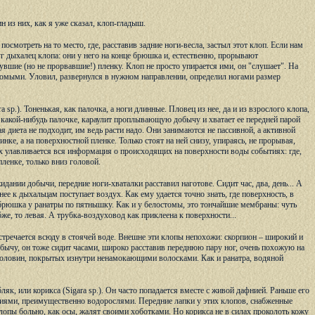
н из них, как я уже сказал, клоп-гладыш.
смотреть на то место, где, расставив задние ноги-весла, застыл этот клоп. Если нам
г дыхалец клопа: они у него на конце брюшка и, естественно, прорывают
вшие (но не прорвавшие!) пленку. Клоп не просто упирается ими, он "слушает". На
комыми. Уловил, развернулся в нужном направлении, определил ногами размер
sp.). Тоненькая, как палочка, а ноги длинные. Пловец из нее, да и из взрослого клопа,
какой-нибудь палочке, караулит проплывающую добычу и хватает ее передней парой
 диета не подходит, им ведь расти надо. Они занимаются не пассивной, а активной
нке, а на поверхностной пленке. Только стоят на ней снизу, упираясь, не прорывая,
них улавливается вся информация о происходящих на поверхности воды событиях: где,
пленке, только вниз головой.
идании добычи, передние ноги-хваталки расставил наготове. Сидит час, два, день... А
ее к дыхальцам поступает воздух. Как ему удается точно знать, где поверхность, в
 брюшка у ранатры по пятнышку. Как и у белостомы, это тончайшие мембраны: чуть
же, то левая. А трубка-воздуховод как приклеена к поверхности...
встречается всюду в стоячей воде. Внешне эти клопы непохожи: скорпион – широкий и
добычу, он тоже сидит часами, широко расставив переднюю пару ног, очень похожую на
 половин, покрытых изнутри ненамокающими волосками. Как и ранатра, водяной
к, или корикса (Sigara sp.). Он часто попадается вместе с живой дафнией. Раньше его
ениями, преимущественно водорослями. Передние лапки у этих клопов, снабженные
лопы больно, как осы, жалят своими хоботками. Но корикса не в силах проколоть кожу