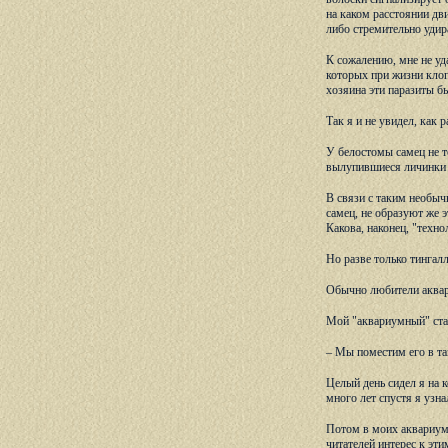
на каком расстоянии дв
либо стремительно удира
К сожалению, мне не уд
которых при жизни клопа
хозяина эти паразиты бы
Так я и не увидел, как
У белостомы самец не то
вылупившиеся личинки 
В связи с таким необыч
самец, не образуют же 
Какова, наконец, "техно
Но разве только тингал
Обычно любители аквар
Мой "аквариумный" стаж
– Мы поместим его в таз
Целый день сидел я на 
много лет спустя я узн
Потом в моих аквариума
читателей интерес к эти