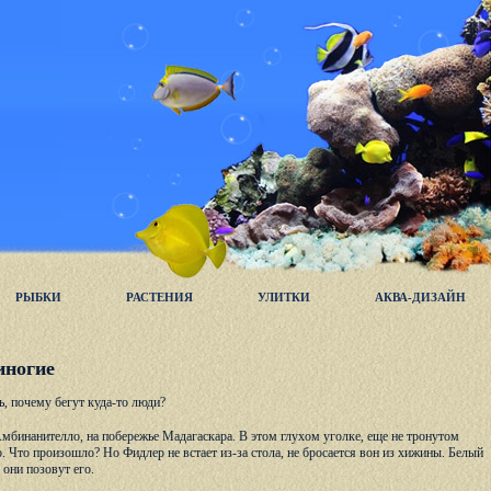
РЫБКИ
РАСТЕНИЯ
УЛИТКИ
АКВА-ДИЗАЙН
иногие
ь, почему бегут куда-то люди?
мбинанителло, на побережье Мадагаскара. В этом глухом уголке, еще не тронутом
то. Что произошло? Но Фидлер не встает из-за стола, не бросается вон из хижины. Белый
они позовут его.