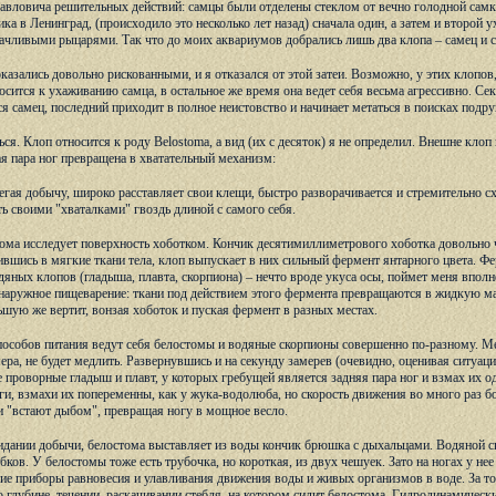
авловича решительных действий: самцы были отделены стеклом от вечно голодной самк
ка в Ленинград, (происходило это несколько лет назад) сначала один, а затем и второй 
ачливыми рыцарями. Так что до моих аквариумов добрались лишь два клопа – самец и с
казались довольно рискованными, и я отказался от этой затеи. Возможно, у этих клопов
сится к ухаживанию самца, в остальное же время она ведет себя весьма агрессивно. Сек
я самец, последний приходит в полное неистовство и начинает метаться в поисках подру
ься. Клоп относится к роду Belostoma, а вид (их с десяток) я не определил. Внешне кло
я пара ног превращена в хватательный механизм:
егая добычу, широко расставляет свои клещи, быстро разворачивается и стремительно сх
ь своими "хваталками" гвоздь длиной с самого себя.
ома исследует поверхность хоботком. Кончик десятимиллиметрового хоботка довольно 
шись в мягкие ткани тела, клоп выпускает в них сильный фермент янтарного цвета. Фер
одяных клопов (гладыша, плавта, скорпиона) – нечто вроде укуса осы, поймет меня вполн
наружное пищеварение: ткани под действием этого фермента превращаются в жидкую м
ьшую же вертит, вонзая хоботок и пуская фермент в разных местах.
пособов питания ведут себя белостомы и водяные скорпионы совершенно по-разному. М
а, не будет медлить. Развернувшись и на секунду замерев (очевидно, оценивая ситуацию
 проворные гладыш и плавт, у которых гребущей является задняя пара ног и взмах их
и, взмахи их попеременны, как у жука-водолюба, но скорость движения во много раз бо
ни "встают дыбом", превращая ногу в мощное весло.
идании добычи, белостома выставляет из воды кончик брюшка с дыхальцами. Водяной с
ков. У белостомы тоже есть трубочка, но короткая, из двух чешуек. Зато на ногах у не
е приборы равновесия и улавливания движения воды и живых организмов в воде. За то
о глубине, течении, раскачивании стебля, на котором сидит белостома. Гидродинамичес