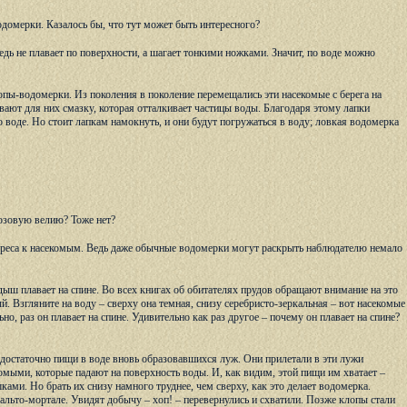
одомерки. Казалось бы, что тут может быть интересного?
едь не плавает по поверхности, а шагает тонкими ножками. Значит, по воде можно
опы-водомерки. Из поколения в поколение перемещались эти насекомые с берега на
ают для них смазку, которая отталкивает частицы воды. Благодаря этому лапки
по воде. Но стоит лапкам намокнуть, и они будут погружаться в воду; ловкая водомерка
озовую велию? Тоже нет?
тереса к насекомым. Ведь даже обычные водомерки могут раскрыть наблюдателю немало
дыш плавает на спине. Во всех книгах об обитателях прудов обращают внимание на это
ый. Взгляните на воду – сверху она темная, снизу серебристо-зеркальная – вот насекомые
но, раз он плавает на спине. Удивительно как раз другое – почему он плавает на спине?
достаточно пищи в воде вновь образовавшихся луж. Они прилетали в эти лужи
омыми, которые падают на поверхность воды. И, как видим, этой пищи им хватает –
ми. Но брать их снизу намного труднее, чем сверху, как это делает водомерка.
альто-мортале. Увидят добычу – хоп! – перевернулись и схватили. Позже клопы стали