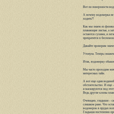
Вот по поверхности вод
А почему водомерка не 
ходить?!
Как мы знаем из физики
плавающие листья, а за
остаются сухими, и легк
превратится в беспомощ
Давайте проверим знач
Утонула. Теперь смажем
Итак, водомерку обыкно
Мы часто проходим мимо
интересных тайн.
А вот еще один водяной
обстоятельство. И еще –
и маскируются под этот 
Ведь другие клопы пла
Очевидно, гладыши – са
слишком рано. Что оста
водомерок в прудах все
Гладыши постепенно при