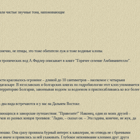
ышали чистые звучные тона, напоминающие
онечно, не птицы, это тоже обитатели луж и тоже водяные клопы.
и тропических вод А.Фидлер описывает в книге "Горячее селение Амбинанителло".
сти красовалось огромное – длиной до 10 сантиметров – насекомое с четырьмя
агаскаре. В югославских и болгарских книгах по гидробиологии этот клоп упоминается
 территорию Болгарии, завоевывая водоем за водоемом и приспосабливаясь ко все более
два вида встречаются и у нас на Дальнем Востоке.
вляющихся в заморские путешествия: "Привезите!" Наконец, один из моих друзей –
из разных концов тропиков: "Ладно, – сказал он. – Эта гадина, конечно, не жук, да
рюшко. Она сразу проявила бурный интерес к кавалерам, но отнюдь не с брачными
м иначе и принялись за ней ухаживать. Глубокое непонимание клопами друг друга