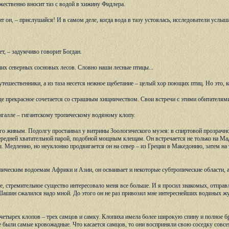
ественно вносит таз с водой в хижину Фидлера.
рит он, – прислушайся! И в самом деле, когда вода в тазу устоялась, исследователи усл
ет, – задумчиво говорит Богдан.
ших северных сосновых лесов. Словно наши лесные птицы...
тешественники, а из таза несется нежное щебетание – целый хор поющих птиц. Но это, к
де прекрасное сочетается со страшным хищничеством. Свои встречи с этими обитателям
нгалле – гигантскому тропическому водяному клопу.
его живым. Подолгу простаивал у витрины Зоологического музея: в спиртовой прозрачно
редней хватательной парой, подобной мощным клещам. Он встречается не только на Мад
ы. Медленно, но неуклонно продвигается он на север – из Греции в Македонию, затем на
пическим водоемам Африки и Азии, он осваивает и некоторые субтропические области, а 
ое, стремительное существо интересовало меня все больше. И я просил знакомых, отпра
шин сжалился надо мной. До этого он не раз привозил мне интереснейших водяных жуков 
.
етырех клопов – трех самцов и самку. Клопиха имела более широкую спину и полное б
е были самые кровожадные. Что касается самцов, то они восприняли свою соседку совсе