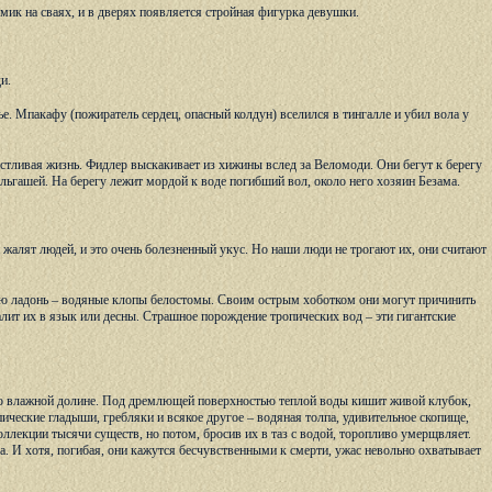
омик на сваях, и в дверях появляется стройная фигурка девушки.
и.
ье. Мпакафу (пожиратель сердец, опасный колдун) вселился в тингалле и убил вола у
счастливая жизнь. Фидлер выскакивает из хижины вслед за Веломоди. Они бегут к берегу
льгашей. На берегу лежит мордой к воде погибший вол, около него хозяин Безама.
и жалят людей, и это очень болезненный укус. Но наши люди не трогают их, они считают
кую ладонь – водяные клопы белостомы. Своим острым хоботком они могут причинить
лит их в язык или десны. Страшное порождение тропических вод – эти гигантские
 во влажной долине. Под дремлющей поверхностью теплой воды кишит живой клубок,
ческие гладыши, гребляки и всякое другое – водяная толпа, удивительное скопище,
ллекции тысячи существ, но потом, бросив их в таз с водой, торопливо умерщвляет.
га. И хотя, погибая, они кажутся бесчувственными к смерти, ужас невольно охватывает