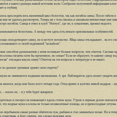
ижется и какого размера живой источник волн. Сообразно полученной информации клоп ли
ет в глубину.
алось проследить весь жизненный цикл белостом, так как погибла самка. После гибели я 
 мне не удалось рассмотреть. Теперь же с тела снялись и заплавали неизвестные мне пи
стро погибли. Самца я отвез в клуб "Нептун", где он, к сожалению, прожил недолго.
 размножаются белостомы. А между тем здесь есть немало оригинальных особенностей.
лько оплодотворяет самку, но и пестует потомство. Яйца самка откладывает... на его сп
соскакивают со своей подвижной "колыбели".
ным способом размножения у меня возникает больше вопросов, чем ответов. Сколько в
эти клопы-гиганты хотя бы временную, но семью? Если не образуют, то какому самцу во
логия" откладки яиц на спину? Ответов на эти вопросы в литературе я не нашел.
ле из далеких тропиков хранят свои секреты?
иума не занимаются водными насекомыми. А зря. Наблюдатель здесь может увидеть мн
 начался, когда мне было всего четыре года. Отец принес в кулечке живой подарок – ж
, – сказал он, – и у тебя будет аквариум.
корточках и смотрел на плавающего вдоль стенок жука. Утром я первым делом помчался на
ал, что водные жуки и клопы не только великолепные пловцы, но и превосходные летуны.
х перебывали самые разные обитатели луж, рыбами я стал заниматься позже. Но и тепер
м существам, я буду считать, что сделал полезное дело.