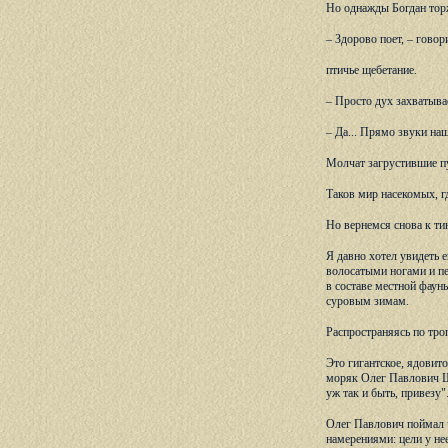
Но однажды Богдан торж
– Здорово поет, – гово
птичье щебетание.
– Просто дух захватыва
– Да... Прямо звуки на
Молчат загрустившие пу
Таков мир насекомых, г
Но вернемся снова к ти
Я давно хотел увидеть 
волосатыми ногами и пе
в составе местной фаун
суровым зимам.
Распространяясь по тро
Это гигантское, ядовит
моряк Олег Павлович Ша
уж так и быть, привезу"
Олег Павлович поймал ч
намерениями: цели у не