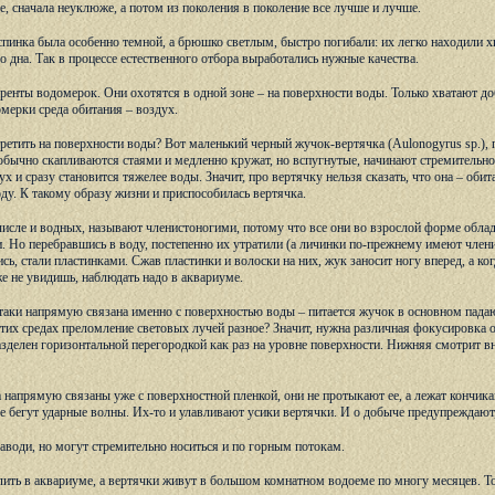
е, сначала неуклюже, а потом из поколения в поколение все лучше и лучше.
спинка была особенно темной, а брюшко светлым, быстро погибали: их легко находили х
о дна. Так в процессе естественного отбора выработались нужные качества.
ренты водомерок. Они охотятся в одной зоне – на поверхности воды. Только хватают до
омерки среда обитания – воздух.
етить на поверхности воды? Вот маленький черный жучок-вертячка (Aulonogyrus sp.), 
бычно скапливаются стаями и медленно кружат, но вспугнутые, начинают стремительно 
х и сразу становится тяжелее воды. Значит, про вертячку нельзя сказать, что она – обитат
оду. К такому образу жизни и приспособилась вертячка.
числе и водных, называют членистоногими, потому что все они во взрослой форме облад
и. Но перебравшись в воду, постепенно их утратили (а личинки по-прежнему имеют член
ись, стали пластинками. Сжав пластинки и волоски на них, жук заносит ногу вперед, а к
же не увидишь, наблюдать надо в аквариуме.
таки напрямую связана именно с поверхностью воды – питается жучок в основном падаю
в этих средах преломление световых лучей разное? Значит, нужна различная фокусировка
азделен горизонтальной перегородкой как раз на уровне поверхности. Нижняя смотрит вн
 напрямую связаны уже с поверхностной пленкой, они не протыкают ее, а лежат кончиками
е бегут ударные волны. Их-то и улавливают усики вертячки. И о добыче предупреждают,
аводи, но могут стремительно носиться и по горным потокам.
ить в аквариуме, а вертячки живут в большом комнатном водоеме по многу месяцев. То