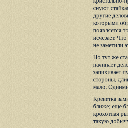
кристально-п
снуют стайка
другие делов
которыми обр
появляется т
исчезает. Что
не заметили э
Но тут же ста
начинает дел
запихивает пу
стороны, дли
мало. Одними
Креветка зам
ближе; еще б
крохотная рыб
такую добычу