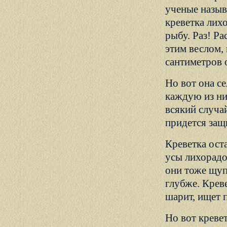
ученые называ
креветка лих
рыбу. Раз! Ра
этим веслом, 
сантиметров 
Но вот она с
каждую из ни
всякий случа
придется защ
Креветка ост
усы лихорадо
они тоже щупа
глубже. Креве
шарит, ищет 
Но вот креве