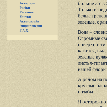
больше 35 °С
Аквариум
Рыбки
Только изред
Растения
белые трепещ
Улитки
зеленые, ора
Аква-дизайн
Энциклопедии
F.A.Q.
Вода – словно
Огромные све
поверхности 
кажется, выде
зеленые кула
листья-гиган
нашей флоры 
А рядом на п
круглые блюд
позабыл.
Я осторожно 