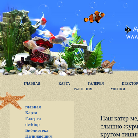
ГЛАВНАЯ
КАРТА
ГАЛЕРЕЯ
DESKTO
РАСТЕНИЯ
УЛИТКИ
главная
Карта
Наш катер ме
Галерея
desktop
слышно журчи
Библиотека
кругом тишин
Начинающим