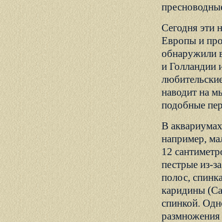
пресноводны
Сегодня эти 
Европы и про
обнаружили в
и Голландии 
любительские
наводит на м
подобные пер
В аквариумах
например, мал
12 сантиметр
пестрые из-з
полос, спинк
каридины (Ca
спинкой. Одно
размножения 