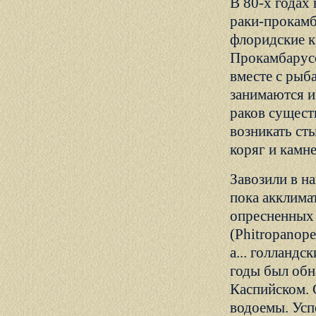
В 80-х годах
раки-прокамб
флоридские кр
Прокамбарусо
вместе с рыб
занимаются и
раков сущест
возникать ст
коряг и камне
Завозили в н
пока акклима
опресненных
(Phitropanope
а... голландс
годы был обн
Каспийском. 
водоемы. Усп