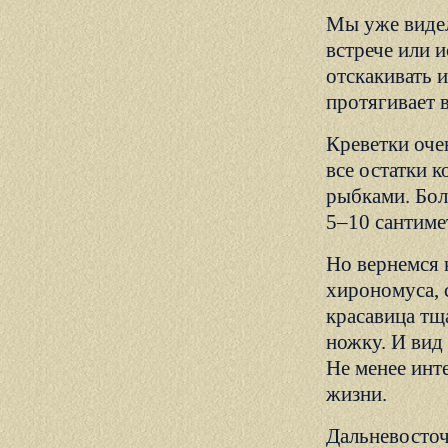
Мы уже видел
встрече или и
отскакивать 
протягивает 
Креветки оче
все остатки 
рыбками. Бол
5–10 сантиме
Но вернемся 
хирономуса, 
красавица тщ
ножку. И вид 
Не менее инт
жизни.
Дальневосточ