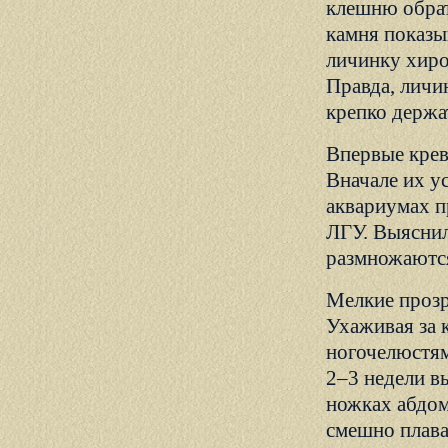
клешню обрат
камня показы
личинку хиро
Правда, личин
крепко держа
Впервые крев
Вначале их у
аквариумах п
ЛГУ. Выяснил
размножаются
Мелкие прозр
Ухаживая за 
ногочелюстям
2–3 недели в
ножках абдом
смешно плава