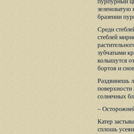
пурпурный цв
зеленоватую 
бразении пур
Среди стебле
стеблей мири
растительног
зубчатыми кр
колышутся от
бортов и сно
Раздвинешь л
поверхности 
солнечных бл
– Осторожней
Катер застыва
сплошь усеян