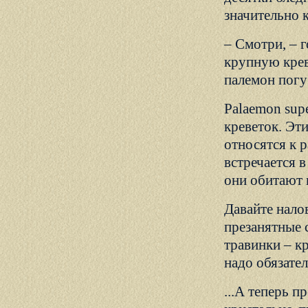
значительно к
– Смотри, – 
крупную крев
палемон погу
Palaemon sup
креветок. Эт
относятся к 
встречается 
они обитают 
Давайте нало
презанятные 
травинки – к
надо обязател
...А теперь п