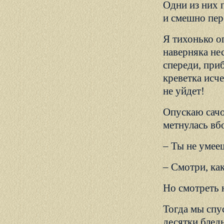
Одни из них 
и смешно пер
Я тихонько оп
наверняка не
спереди, приб
креветка исче
не уйдет!
Опускаю сачок
метнулась вбо
– Ты не умее
– Смотри, как
Но смотреть н
Тогда мы спу
десятки блед