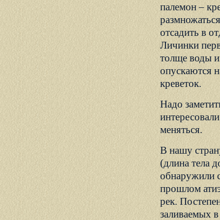
палемон – кр
размножаться
отсадить в от
Личинки перв
толще воды и
опускаются н
креветок.
Надо заметит
интересовали
меняться.
В нашу стран
(длина тела д
обнаружили с
прошлом атиэ
рек. Постепе
заливаемых в