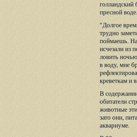
голландский 
пресной воде
"Долгое врем
трудно замет
поймаешь. На
исчезали из 
ловить ночью.
в воду, мне б
рефлектирова
креветкам и 
В содержании
обитатели ст
животные эти
зато они, пи
аквариуме.