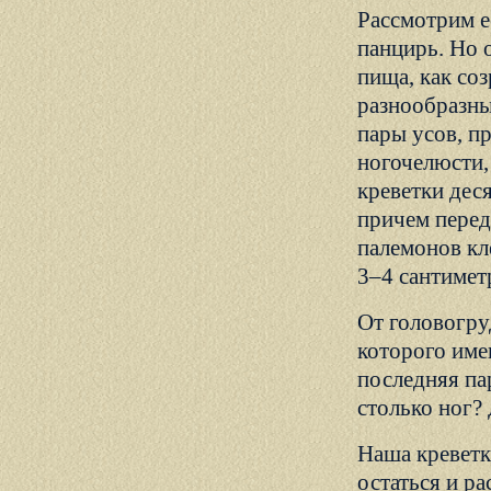
Рассмотрим е
панцирь. Но 
пища, как со
разнообразны
пары усов, п
ногочелюсти,
креветки дес
причем перед
палемонов кл
3–4 сантиметр
От головогру
которого име
последняя па
столько ног?
Наша креветк
остаться и р