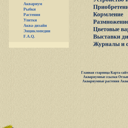
Аквариум
Приобретени
Рыбки
Кормление
Растения
Улитки
Размножени
Аква-дизайн
Цветовые ва
Энциклопедии
Выставки ди
F.A.Q.
Журналы и 
Главная старница
Карта сай
Аквариумные ссылки
Отзыв
Аквариумные растения
Акв