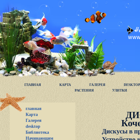
ГЛАВНАЯ
КАРТА
ГАЛЕРЕЯ
DESKTO
РАСТЕНИЯ
УЛИТКИ
главная
ДИ
Карта
Галерея
Коче
desktop
Дискусы в п
Библиотека
Устройство 
Начинающим