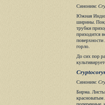
Синоним:
Cry
Южная Индия.
ширины. Покр
трубки прихо
приходится в
поверхности 
горло.
До сих пор р
культивирует
Cryptocory
Синоним:
Cry
Бирма. Листь
красноватым 
поперечные, 