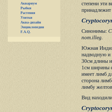
степени эти 
Аквариум
Рыбки
принадлежит
Растения
Улитки
Cryptocory
Аква-дизайн
Энциклопедии
Синонимы:
C
F.A.Q.
nom.illeg.
Южная Индия.
надводную и 
30см длины и
1см ширины с
имеет лимб д
сторона лимб
лимбу желтов
Вид находили 
Cryptocory