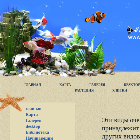
ГЛАВНАЯ
КАРТА
ГАЛЕРЕЯ
DESKTO
РАСТЕНИЯ
УЛИТКИ
главная
Карта
Эти виды оче
Галерея
desktop
принадлежит 
Библиотека
других видов,
Начинающим