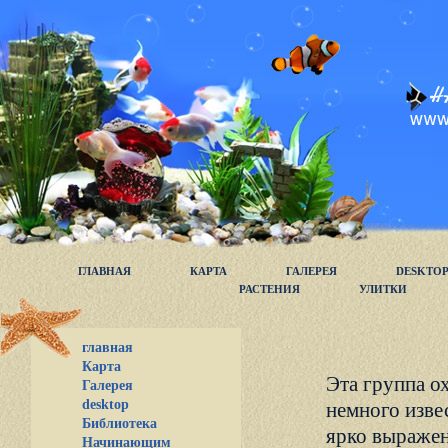
ГЛАВНАЯ
КАРТА
ГАЛЕРЕЯ
DESKTO
РАСТЕНИЯ
УЛИТКИ
главная
Карта
Эта группа о
Галерея
desktop
немного изве
Библиотека
ярко выражен
Начинающим