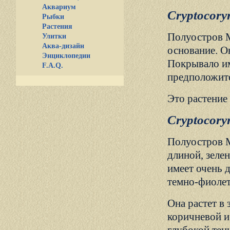
Аквариум
Cryptocoryn
Рыбки
Растения
Полуостров М
Улитки
Аква-дизайн
основание. О
Энциклопедии
Покрывало им
F.A.Q.
предположите
Это растение 
Cryptocoryn
Полуостров М
длиной, зеле
имеет очень 
темно-фиоле
Она растет в
коричневой и