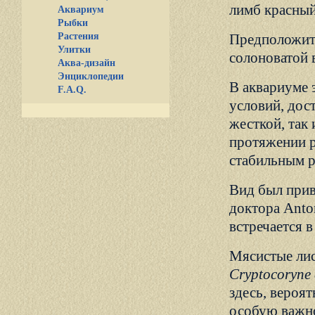
лимб красный
Аквариум
Рыбки
Растения
Предположите
Улитки
солоноватой 
Аква-дизайн
Энциклопедии
В аквариуме 
F.A.Q.
условий, дос
жесткой, так 
протяжении р
стабильным р
Вид был прив
доктора Anto
встречается в
Мясистые лис
Cryptocoryne 
здесь, вероя
особую важно