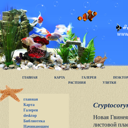
ГЛАВНАЯ
КАРТА
ГАЛЕРЕЯ
DESKTO
РАСТЕНИЯ
УЛИТКИ
главная
Cryptocoryn
Карта
Галерея
desktop
Новая Гвинея
Библиотека
листовой пла
Начинающим