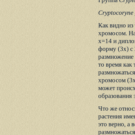
Группа
Crypt
Cryptocoryne 
Как видно из
хромосом. Н
x=14 и дипл
форму (3x) с
размножение 
то время как
размножаться
хромосом (3x
может происх
образования 
Что же относи
растения име
это верно, а 
размножаться