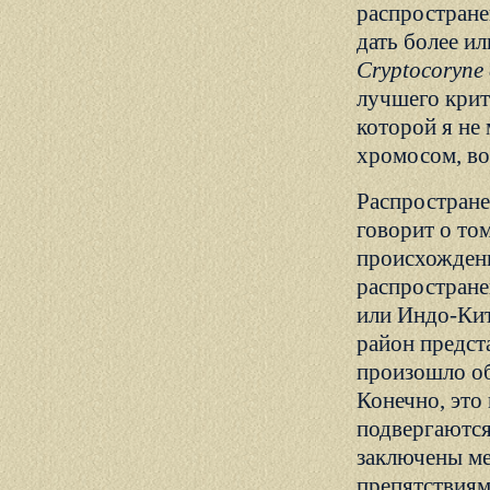
распростране
дать более и
Cryptocoryne
лучшего крит
которой я не
хромосом, во
Распростране
говорит о то
происхождени
распростране
или Индо-Кит
район предст
произошло об
Конечно, это
подвергаются
заключены м
препятствиям