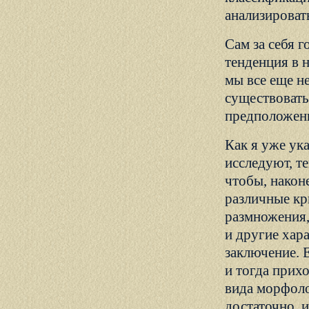
анализироват
Сам за себя г
тенденция в 
мы все еще н
существовать
предположен
Как я уже ук
исследуют, т
чтобы, након
различные кр
размножения,
и другие хар
заключение. 
и тогда прих
вида морфоло
достаточно, и