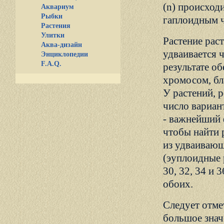
(n) происходи
Аквариум
Рыбки
гаплоидным ч
Растения
Улитки
Растение рас
Аква-дизайн
удваивается ч
Энциклопедии
F.A.Q.
результате о
хромосом, бл
У растений, 
число вариан
- важнейший 
чтобы найти р
из удваивающи
(эуплоидные 
30, 32, 34 и
обоих.
Следует отме
большое знач