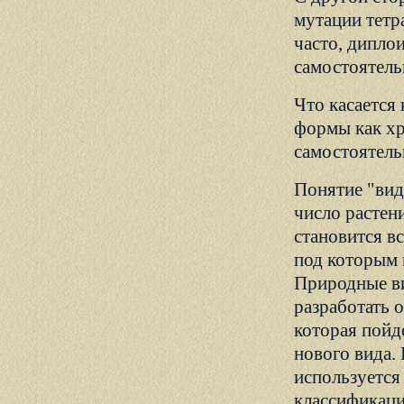
мутации тетр
часто, дипло
самостоятель
Что касается
формы как хр
самостоятельн
Понятие "вид
число растени
становится вс
под которым
Природные ви
разработать 
которая пойд
нового вида.
используется
классификаци