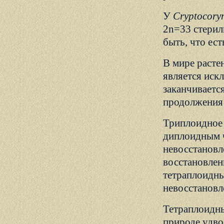
У
Cryptocoryn
2n=33 стерил
быть, что ест
В мире расте
является иск
заканчиваетс
продолжения 
Триплоидное 
диплоидным ч
невосстановл
восстановлен
тетраплоидны
невосстановл
Тетраплоидны
природе удво