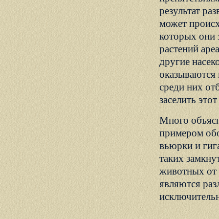
результат ра
может происх
которых они 
растений аре
другие насек
оказываются 
среди них от
заселить это
Много объясн
примером обо
вьюрки и гиг
таких замкну
животных от 
являются раз
исключительн