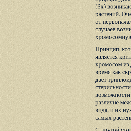
(6x) возника
растений. Оч
от первонача
случаев возн
хромосомную 
Принцип, кот
является кри
хромосом из 
время как ск
дает триплои
стерильности
возможности 
различие меж
вида, и их н
самых растен
С другой сто