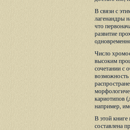
В связи с эти
лагенандры н
что первонач
развитие про
одновременно
Число хромос
высоким проц
сочетании с 
возможность 
распростране
морфологичес
кариотипов (
например, им
В этой книге
составлена п