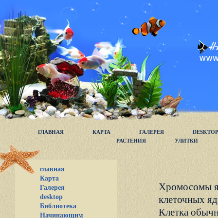
ГЛАВНАЯ
КАРТА
ГАЛЕРЕЯ
DESKTO
РАСТЕНИЯ
УЛИТКИ
главная
Карта
Хромосомы яв
Галерея
desktop
клеточных яд
Библиотека
Клетка обычн
Начинающим