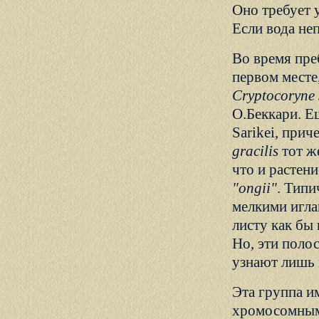
Оно требует 
Если вода не
Во время пре
первом месте
Cryptocoryne 
О.Беккари. Е
Sarikei, при
gracilis
тот ж
что и растен
"ongii"
. Типи
мелкими игла
листу как бы
Но, эти полос
узнают лишь 
Эта группа и
хромосомным