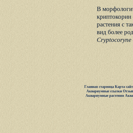
В морфологич
криптокорин 
растения с т
вид более ро
Cryptocoryne 
Главная старница
Карта сай
Аквариумные ссылки
Отзыв
Аквариумные растения
Акв