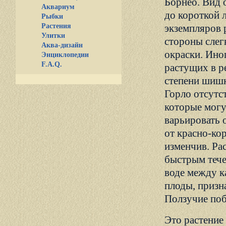
Борнео. Вид о
Аквариум
до короткой 
Рыбки
Растения
экземпляров 
Улитки
стороны слег
Аква-дизайн
окраски. Ино
Энциклопедии
F.A.Q.
растущих в р
степени шишк
Горло отсутс
которые могу
варьировать 
от красно-ко
изменчив. Ра
быстрым тече
воде между к
плоды, призн
Ползучие поб
Это растение