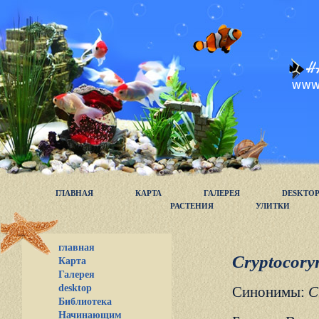
ГЛАВНАЯ
КАРТА
ГАЛЕРЕЯ
DESKTO
РАСТЕНИЯ
УЛИТКИ
главная
Cryptocoryn
Карта
Галерея
desktop
Синонимы:
C
Библиотека
Начинающим