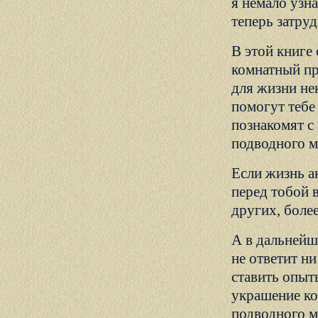
я немало узн
теперь затруд
В этой книге
комнатный пр
для жизни не
помогут тебе
познакомят с
подводного м
Если жизнь а
перед тобой 
других, боле
А в дальнейш
не ответит ни
ставить опыт
украшение ко
подводного м