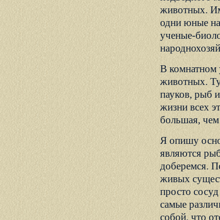
животных. И
одни юные на
ученые-биоло
народнохозяй
В комнатном 
животных. Ту
пауков, рыб и
жизни всех э
большая, чем 
Я опишу осно
являются рыбы
доберемся. П
живых сущест
просто сосуд
самые различ
собой, что от