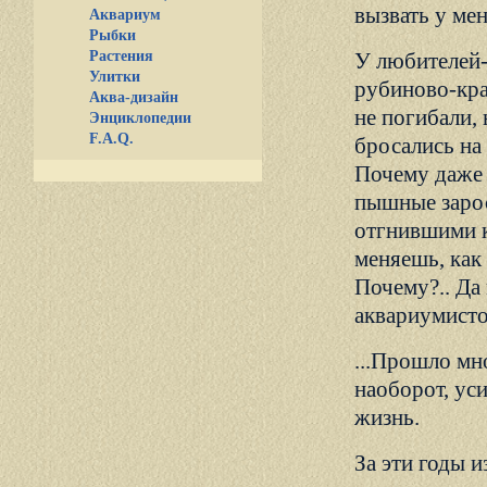
вызвать у ме
Аквариум
Рыбки
Растения
У любителей-
Улитки
рубиново-кра
Аква-дизайн
не погибали, 
Энциклопедии
F.A.Q.
бросались на
Почему даже 
пышные зарос
отгнившими к
меняешь, как
Почему?.. Да
аквариумист
...Прошло мно
наоборот, уси
жизнь.
За эти годы и