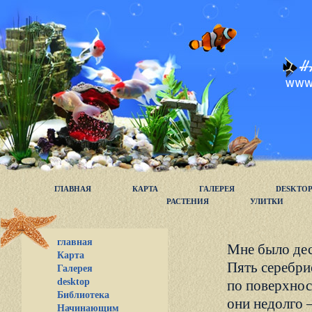
ГЛАВНАЯ
КАРТА
ГАЛЕРЕЯ
DESKTO
РАСТЕНИЯ
УЛИТКИ
главная
Мне было дес
Карта
Пять серебри
Галерея
desktop
по поверхнос
Библиотека
они недолго –
Начинающим