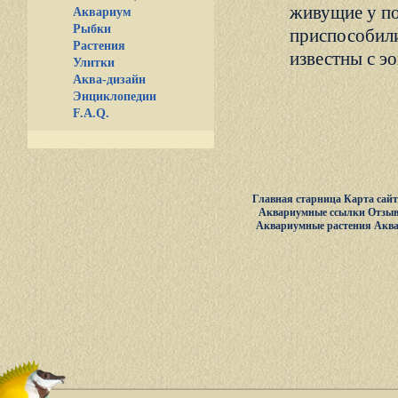
живущие у по
Аквариум
Рыбки
приспособили
Растения
известны с эо
Улитки
Аква-дизайн
Энциклопедии
F.A.Q.
Главная старница
Карта сай
Аквариумные ссылки
Отзыв
Аквариумные растения
Акв