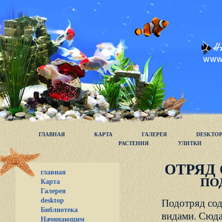
ГЛАВНАЯ
КАРТА
ГАЛЕРЕЯ
DESKTO
РАСТЕНИЯ
УЛИТКИ
ОТРЯД
главная
ПО
Карта
Галерея
desktop
Подотряд сод
Библиотека
видами. Сюда
Начинающим