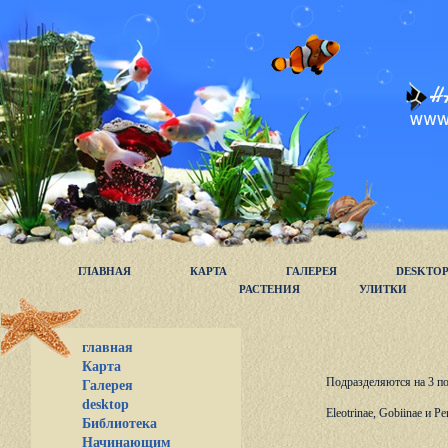
ГЛАВНАЯ
КАРТА
ГАЛЕРЕЯ
DESKTO
РАСТЕНИЯ
УЛИТКИ
главная
Карта
Подразделяются на 3 по
Галерея
desktop
Eleotrinae, Gobiinae и Pe
Библиотека
Начинающим