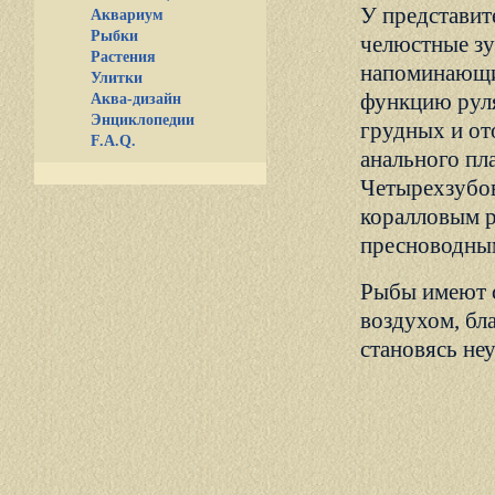
У представите
Аквариум
Рыбки
челюстные зу
Растения
напоминающи
Улитки
функцию руля
Аква-дизайн
Энциклопедии
грудных и от
F.A.Q.
анального пл
Четырехзубов
коралловым р
пресноводны
Рыбы имеют с
воздухом, бл
становясь не