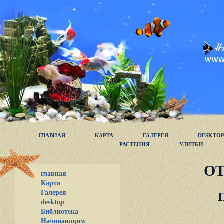
ГЛАВНАЯ
КАРТА
ГАЛЕРЕЯ
DESKTO
РАСТЕНИЯ
УЛИТКИ
О
главная
Карта
Галерея
desktop
Библиотека
Начинающим