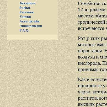
Семейство ск
Аквариум
Рыбки
12-ю родами 
Растения
местом обита
Улитки
тропической
Аква-дизайн
Энциклопедии
встречаются 
F.A.Q.
Рот у этих р
которые вмес
обрастания. 
воздуха и сп
кислорода. П
принимая гор
Как в естест
придонные уч
черви, котор
растительног
высших расте