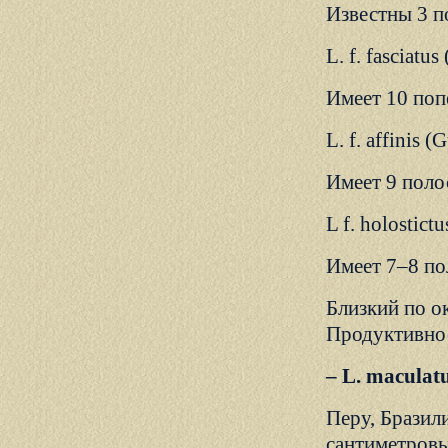
Известны 3 п
L. f. fasciatus
Имеет 10 поп
L. f. affinis (
Имеет 9 полос
L f. holostict
Имеет 7–8 по
Близкий по о
Продуктивнос
– L. maculat
Перу, Бразили
сантиметровы