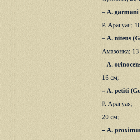
– A. garmani
Р. Арагуая; 1
– A. nitens 
Амазонка; 13
– A. orinocen
16 см;
– A. petiti (G
Р. Арагуая;
20 см;
– A. proximu