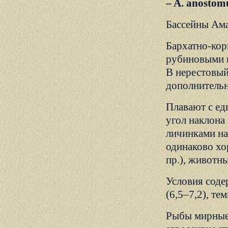
– A. anosto
Бассейны Ама
Бархатно-кор
рубиновыми п
В нерестовый
дополнительн
Плавают с ед
угол наклона
личинками на
одинаково хо
пр.), животн
Условия соде
(6,5–7,2), те
Рыбы мирные,