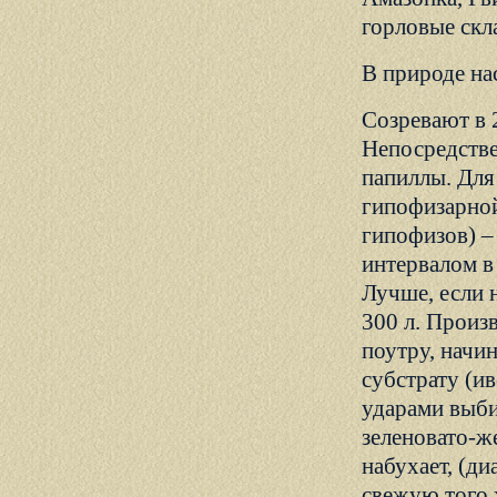
горловые скл
В природе на
Созревают в 2
Непосредстве
папиллы. Для
гипофизарной
гипофизов) –
интервалом в
Лучше, если 
300 л. Произв
поутру, начи
субстрату (ив
ударами выби
зеленовато-ж
набухает, (д
свежую того ж