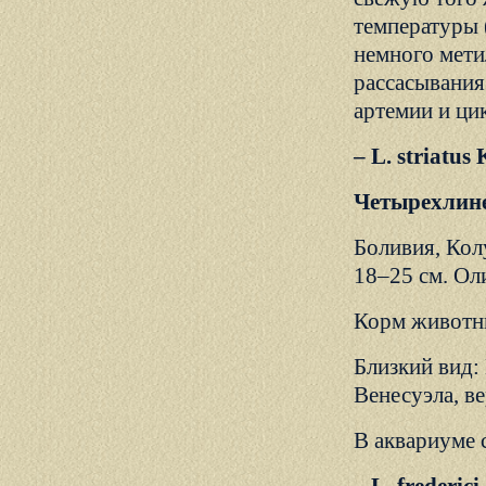
температуры 
немного мети
рассасывания
артемии и ци
– L. striatus
Четырехлин
Боливия, Кол
18–25 см. Ол
Корм животны
Близкий вид:
Венесуэла, в
В аквариуме 