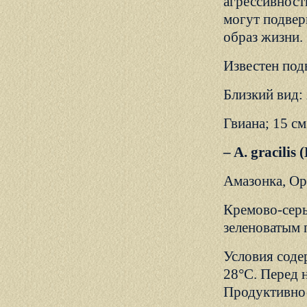
агрессивност
могут подвер
образ жизни.
Известен подв
Близкий вид: 
Гвиана; 15 см
– A. gracili
Амазонка, Ори
Кремово-серы
зеленоватым 
Условия соде
28°С. Перед 
Продуктивнос