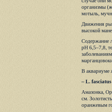
случае они м
организмы (ж
мотыль, мучно
Движения рыб
высокой мане
Содержание л
рН 6,5–7,8, 
заболеваниям
марганцовоки
В аквариуме 
– L. fasciat
Амазонка, Ори
см. Золотист
оранжевым г