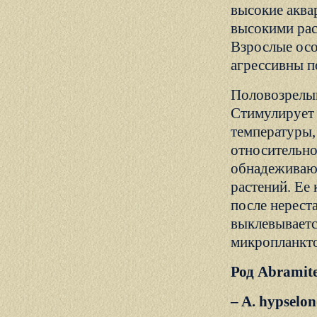
высокие аква
высокими рас
Взрослые осо
агрессивны п
Половозрелым
Стимулирует 
температуры,
относительно
обнадеживающ
растений. Ее
после нерест
выклевывается
микропланкто
Род Abramite
– A. hypselo