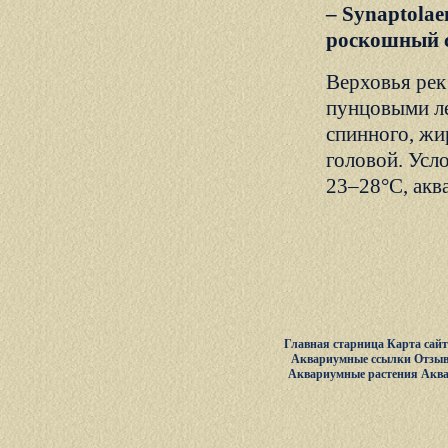
– Synaptolae
роскошный с
Верховья рек
пунцовыми ле
спинного, жи
головой. Усл
23–28°С, акв
Главная старница
Карта сай
Аквариумные ссылки
Отзыв
Аквариумные растения
Акв