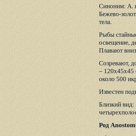
Синоним: A. 
Бежево-золот
тела.
Рыбы стайные
освещение, д
Плавают вниз
Созревают, д
– 120х45х45 
около 500 ик
Известен подв
Близкий вид: 
четырехполос
Род Anostomu