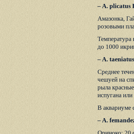
– A. plicatu
Амазонка, Га
розовыми пл
Температура 
до 1000 икри
– A. taeniat
Среднее тече
чешуей на сп
рыла красные.
испугана или 
В аквариуме 
– A. femande
Ориноко; 20 