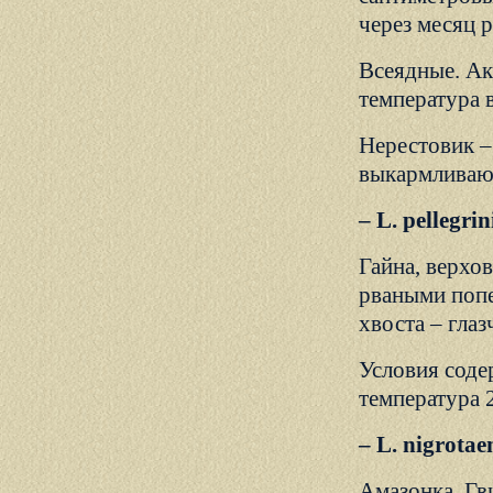
через месяц р
Всеядные. Акв
температура 
Нерестовик –
выкармливают
– L. pellegr
Гайна, верхо
рваными попе
хвоста – глаз
Условия содер
температура 
– L. nigrot
Амазонка, Гви