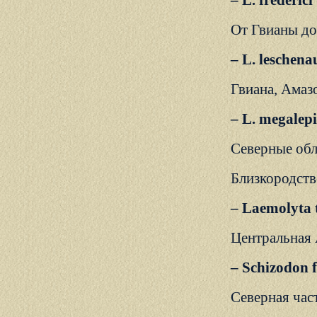
– L. frederic
От Гвианы до
– L. leschena
Гвиана, Амазо
– L. megalepi
Северные обл
Близкородств
– Laemolyta t
Центральная А
– Schizodon f
Северная час