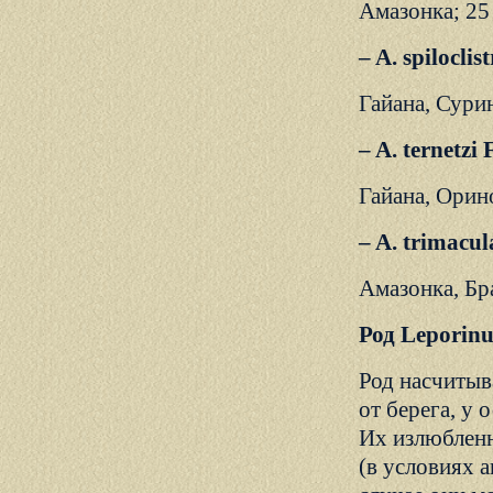
Амазонка; 25
– A. spilocli
Гайана, Сури
– A. ternetzi
Гайана, Орино
– A. trimacu
Амазонка, Бра
Род Leporinu
Род насчитыв
от берега, у 
Их излюбленн
(в условиях а