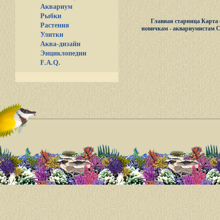
Аквариум
Рыбки
Главная старница
Карта 
Растения
новичкам - аквариумистам
С
Улитки
Аква-дизайн
Энциклопедии
F.A.Q.