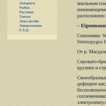
анальным пла
Аквариум
Рыбки
начинающимся
Растения
расположено 
Улитки
Аква-дизайн
– Eigenmanni
Энциклопедии
F.A.Q.
Синонимы: Ster
Sternopygus l
От р. Магдале
Серовато-бро
крупнее и ст
Своеобразный
дефиците кис
беспозвоночн
соплеменнико
электроимпул