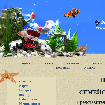
ГЛАВНАЯ
КАРТА
ГАЛЕРЕЯ
DESKTO
РАСТЕНИЯ
УЛИТКИ
П
главная
Карта
Галерея
СЕМЕЙС
desktop
Библиотека
Представител
Начинающим