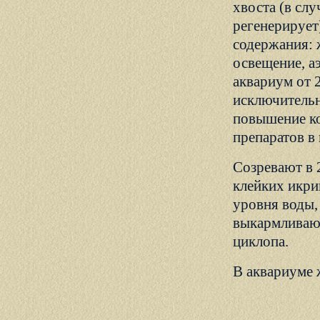
хвоста (в слу
регенерирует
содержания: 
освещение, а
аквариум от 
исключительн
повышение ко
препаратов в 
Созревают в 
клейких икри
уровня воды,
выкармливают
циклопа.
В аквариуме 