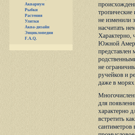
происхождени
Аквариум
Рыбки
тропические 
Растения
не изменили 
Улитки
насчитать не
Аква-дизайн
Энциклопедии
Характерно, 
F.A.Q.
Южной Америк
представлен
родственными
не ограничив
ручейков и р
даже в морях
Многочисленн
для появлени
характерно д
встретить ка
сантиметров 
промысловое 