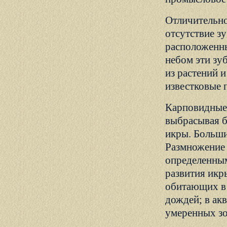
Отличительно
отсутствие з
расположенны
небом эти зу
из растений 
известковые 
Карповидные 
выбрасывая б
икры. Больши
Размножение 
определенным
развития икр
обитающих в 
дождей; в ак
умеренных зо