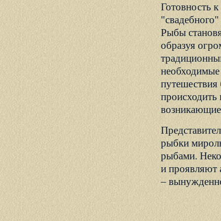
Готовность к
"свадебного" 
Рыбы становя
образуя огро
традиционным
необходимые 
путешествия 
происходить 
возникающие 
Представител
рыбки миролю
рыбами. Неко
и проявляют 
– вынужденно