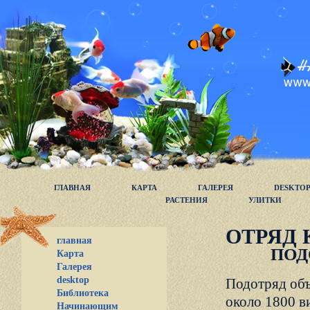
ГЛАВНАЯ
КАРТА
ГАЛЕРЕЯ
DESKTO
РАСТЕНИЯ
УЛИТКИ
ОТРЯД 
главная
ПОД
Карта
Галерея
desktop
Подотряд объ
Библиотека
около 1800 в
Начинающим