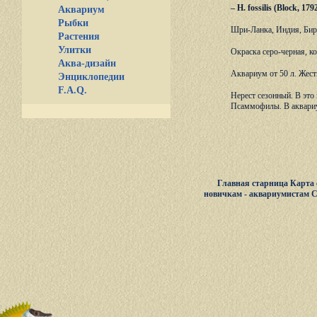
– Н. fossilis (Block, 
Аквариум
Рыбки
Шри-Ланка, Индия, Бирм
Растения
Улитки
Окраска серо-черная, к
Аква-дизайн
Аквариум от 50 л. Жест
Энциклопедии
F.A.Q.
Нерест сезонный. В это
Псаммофилы. В аквариу
Главная старница
Карта 
новичкам - аквариумистам
С