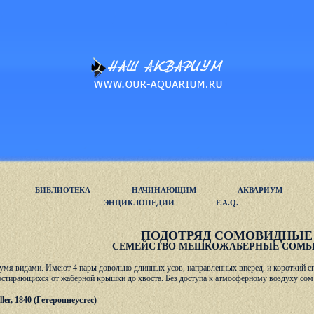
БИБЛИОТЕКА
НАЧИНАЮЩИМ
АКВАРИУМ
ЭНЦИКЛОПЕДИИ
F.A.Q.
ПОДОТРЯД СОМОВИДНЫЕ (
СЕМЕЙСТВО МЕШКОЖАБЕРНЫЕ СОМЫ 
умя видами. Имеют 4 пары довольно длинных усов, направленных вперед, и короткий с
тирающихся от жаберной крышки до хвоста. Без доступа к атмосферному воздуху сом г
ler, 1840 (Гетеропнеустес)