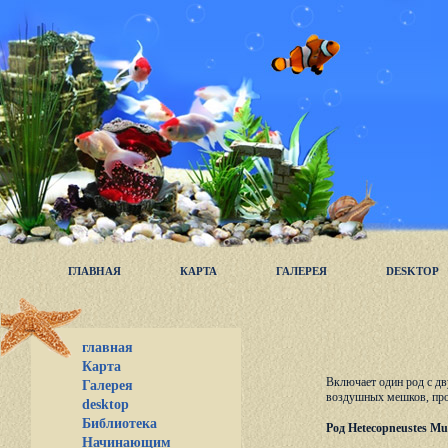
ГЛАВНАЯ
КАРТА
ГАЛЕРЕЯ
DESKTOP
главная
Карта
Включает один род с дв
Галерея
воздушных мешков, прос
desktop
Библиотека
Род Hetecopneustes Mul
Начинающим