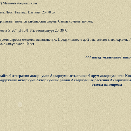
1792) Мешкожаберньш сом
а, Лаос, Таиланд, Вьетнам; 25–70 см.
оричневая; имеется альбиносная форма. Самки крупнее, полнее.
кость 5–20°, рН 6,8–8,2, температура 20–30°С.
 время окраска меняется на пятнистую. Продуктивность до 2 тыс. желтоватых икринок. 
ме живут около 10 лет.
<<< назад
|
оглавление
|
впер
сайта
Фотографии аквариумов
Аквариумные заставки
Форум аквариумистов
Кни
одержание аквариума
Аквариумные рыбки
Аквариумные растения
Аквариумны
ответы на вопросы