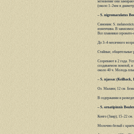
мгновение они замирают
(около 1–2мм в диаметр
– S. nigromaculatus B
Синоним: S. melanostict
изменчива. В зависимос
Все плавники серовато-
До 3–4-месячного возра
Стайные, общительные 
Созревают в 2 года. Усп
создаваемом помпой, и 
около 40 ч. Молодь плы
– S. njassac (Keilhac
Оз. Малави; 12 см. Бе
В содержании и разведен
– S. ornatipinnis Bou
Конго (Заир); 15–22 см.
Молочно-белый с крапч