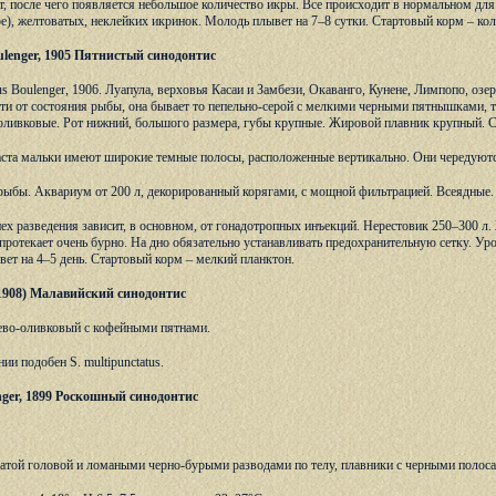
, после чего появляется небольшое количество икры. Все происходит в нормальном дл
е), желтоватых, неклейких икринок. Молодь плывет на 7–8 сутки. Стартовый корм – кол
oulenger, 1905 Пятнистый синодонтис
us Boulenger, 1906. Луапула, верховья Касаи и Замбези, Окаванго, Кунене, Лимпопо, озе
ти от состояния рыбы, она бывает то пепельно-серой с мелкими черными пятнышками, т
оливковые. Рот нижний, большого размера, губы крупные. Жировой плавник крупный. С
ста мальки имеют широкие темные полосы, расположенные вертикально. Они чередуются 
рыбы. Аквариум от 200 л, декорированный корягами, с мощной фильтрацией. Всеядные.
ех разведения зависит, в основном, от гонадотропных инъекций. Нерестовик 250–300 л. 
протекает очень бурно. На дно обязательно устанавливать предохранительную сетку. У
вет на 4–5 день. Стартовый корм – мелкий планктон.
k, 1908) Малавийский синодонтис
жево-оливковый с кофейными пятнами.
ии подобен S. multipunctatus.
lenger, 1899 Роскошный синодонтис
атой головой и ломаными черно-бурыми разводами по телу, плавники с черными полос