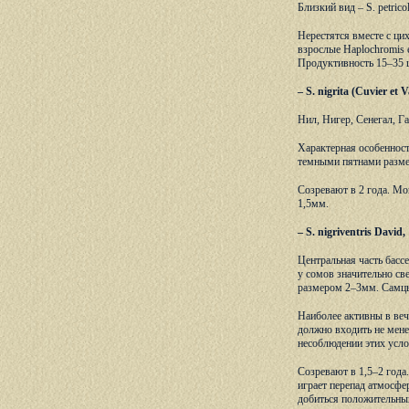
Близкий вид – S. petrico
Нерестятся вместе с ци
взрослые Haplochromis 
Продуктивность 15–35 
– S. nigrita (Cuvier et
Нил, Нигер, Сенегал, Г
Характерная особенност
темными пятнами разме
Созревают в 2 года. Мо
1,5мм.
– S. nigriventris Dav
Центральная часть басс
у сомов значительно св
размером 2–3мм. Самцы 
Наиболее активны в веч
должно входить не мене
несоблюдении этих усло
Созревают в 1,5–2 года
играет перепад атмосфе
добиться положительных