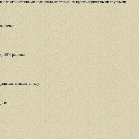
вые с многочисленными красновато-желтыми или красно-коричневыми крупными
вны ночью.
 до 20% рациона.
рупными пятнами по телу.
одными.