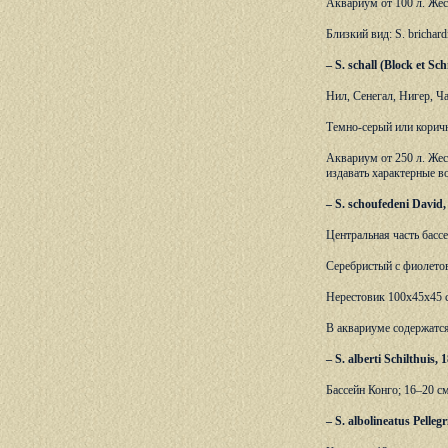
Аквариум от 100 л. Жес
Близкий вид: S. brichar
– S. schall (Block et S
Нил, Сенегал, Нигер, Ча
Темно-серый или корич
Аквариум от 250 л. Жес
издавать характерные в
– S. schoufedeni Davi
Центральная часть бассе
Серебристый с фиолетов
Нерестовик 100х45х45 с
В аквариуме содержатс
– S. alberti Schilthuis,
Бассейн Конго; 16–20 см
– S. albolineatus Pelle