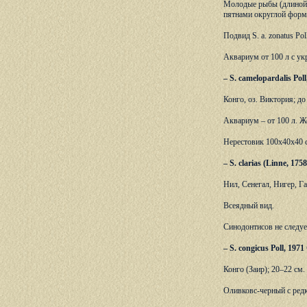
Молодые рыбы (длиной 
пятнами округлой форм
Подвид S. a. zonatus P
Аквариум от 100 л с ук
– S. camelopardalis Po
Конго, оз. Виктория; д
Аквариум – от 100 л. Ж
Нерестовик 100х40х40 
– S. clarias (Linne, 1
Нил, Сенегал, Нигер, Г
Всеядный вид.
Синодонтисов не следует
– S. congicus Poll, 19
Конго (Заир); 20–22 см.
Оливковс-черный с ред