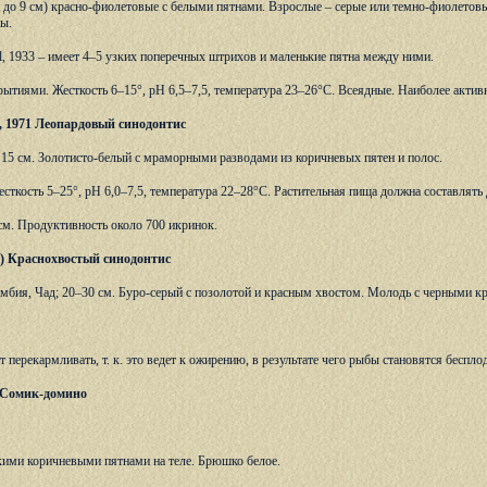
до 9 см) красно-фиолетовые с белыми пятнами. Взрослые – серые или темно-фиолето
ы.
oll, 1933 – имеет 4–5 узких поперечных штрихов и маленькие пятна между ними.
рытиями. Жесткость 6–15°, рН 6,5–7,5, температура 23–26°С. Всеядные. Наиболее акти
ll, 1971 Леопардовый синодонтис
о 15 см. Золотисто-белый с мраморными разводами из коричневых пятен и полос.
есткость 5–25°, рН 6,0–7,5, температура 22–28°С. Растительная пища должна составлять
см. Продуктивность около 700 икринок.
758) Краснохвостый синодонтис
амбия, Чад; 20–30 см. Буро-серый с позолотой и красным хвостом. Молодь с черными к
 перекармливать, т. к. это ведет к ожирению, в результате чего рыбы становятся беспл
71 Сомик-домино
кими коричневыми пятнами на теле. Брюшко белое.