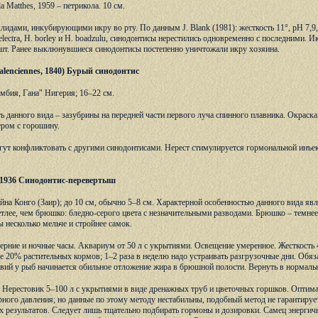
la Matthes, 1959 – петрикола. 10 см.
хлидами, инкубирующими икру во рту. По данным J. Blank (1981): жесткость 11°, рН 7
electra, H. borley и Н. boadzulu, синодонтисы нерестились одновременно с последними. 
шт. Ранее выклюнувшиеся синодонтисы постепенно уничтожали икру хозяина.
 Valenciennes, 1840) Бурый синодонтис
амбия, Гана" Нигерия; 16–22 см.
ь данного вида – зазубрины на передней части первого луча спинного плавника. Окраска
ром с горошину.
гут конфликтовать с другими синодонтисами. Нерест стимулируется гормональной инъек
id, 1936 Синодонтис-перевертыш
ейна Конго (Заир); до 10 см, обычно 5–8 см. Характерной особенностью данного вида я
етлее, чем брюшко: бледно-серого цвета с незначительными разводами. Брюшко – темнее 
несколько мельче и стройнее самок.
ерние и ночные часы. Аквариум от 50 л с укрытиями. Освещение умеренное. Жесткость 4
е 20% растительных кормов; 1–2 раза в неделю надо устраивать разгрузочные дни. Обяз
вий у рыб начинается обильное отложение жира в брюшной полости. Вернуть в нормаль
. Нерестовик 5–100 л с укрытиями в виде дренажных труб и цветочных горшков. Оптима
рного давления; но данные по этому методу нестабильны, подобный метод не гарантируе
 результатов. Следует лишь тщательно подбирать гормоны и дозировки. Самец энергично