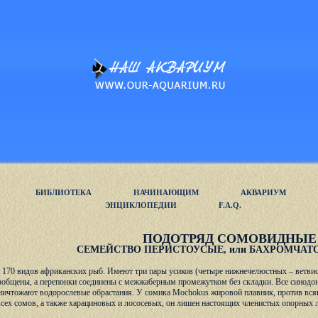
БИБЛИОТЕКА
НАЧИНАЮЩИМ
АКВАРИУМ
ЭНЦИКЛОПЕДИИ
F.A.Q.
ПОДОТРЯД СОМОВИДНЫЕ (
СЕМЕЙСТВО ПЕРИСТОУСЫЕ, или БАХРОМЧАТ
 170 видов африканских рыб. Имеют три пары усиков (четыре нижнечелюстных – ветвис
зобщены, а перепонки соединены с межжаберным промежутком без складки. Все синодон
ичтожают водорослевые обрастания. У сомика Mochokus жировой плавник, против всяких
сех сомов, а также харациновых и лососевых, он лишен настоящих членистых опорных 