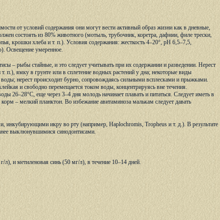
мости от условий содержания они могут вести активный образ жизни как в дневные,
олжен состоять из 80% животного (мотыль, трубочник, коретра, дафнии, филе трески,
пья, крошки хлеба и т. п.). Условия содержания: жесткость 4–20°, рН 6,5–7,5,
о). Освещение умеренное.
исы – рыбы стайные, и это следует учитывать при их содержании и разведении. Нерест
. п.), ямку в грунте или в сплетение водных растений у дна; некоторые виды
ще воды; нерест происходит бурно, сопровождаясь сильными всплесками и прыжками.
лейкая и свободно перемещается током воды, концентрируясь вне течения.
ды 26–28°С, еще через 3–4 дня молодь начинает плавать и питаться. Следует иметь в
й корм – мелкий планктон. Во избежание авитаминоза малькам следует давать
, инкубирующими икру во рту (например, Haplochromis, Tropheus и т. д.). В результате
ранее выклюнувшимися синодонтисами.
), и метиленовая синь (50 мг/л), в течение 10–14 дней.