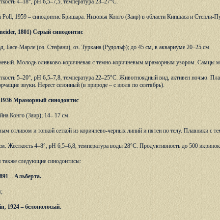
ткость 4–18°, рН 6,5–7,5, температура 23–27°С.
di Poll, 1959 – синодонтис Бришара. Низовья Конго (Заир) в области Киншаса и Стенли-Пу
chneider, 1801) Серый синодонтис
д, Басе-Марле (оз. Стефани), оз. Туркана (Рудольф); до 45 см, в аквариуме 20–25 см.
невый. Молодь оливково-коричневая с темно-коричневым мраморным узором. Самцы мел
ткость 5–20°, рН 6,5–7,8, температура 22–25°С. Животноядный вид, активен ночью. Плав
орчащие звуки. Нерест сезонный (в природе – с июля по сентябрь).
d, I936 Мраморный синодонтис
йна Конго (Заир); 14– 17 см.
ым отливом и тонкой сеткой из коричнево-черных линий и пятен по телу. Плавники с 
м. Жесткость 4–8°, рН 6,5–6,8, температура воды 28°С. Продуктивность до 500 икринок
я также следующие синодонтисы:
 1891 – Альберта.
;
grin, 1924 – белополосый.