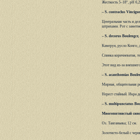
Жесткость 5–18°, рН 6,
– S. contraclus Vincig
Центральная часть и де
штрихами. Рот с заметн
– S. decorus Boulengc
Камерун, русло Конго; д
Спинка коричневатая, т
Этот вид из-за внешнег
– S. acanthomias Boulen
Мирная, общительная ры
Нерест стайный. Икра д
– S. multipunctatus Bou
Многопятнистый сино
Оз. Танганьика; 12 см.
Золотисто-белый с черн