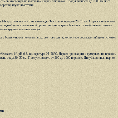
я сомов этого вида положении – кверху брюшком. Продуктивность до 1000 мелких
овратки, науплии артемии.
ра Мверу, Бангвеулу и Танганьика; до 39 см, в аквариуме 20–25 см. Окраска тела очень
о гладкой оливково-зеленой при интенсивном цвете брюшка. Глаза большие, темные.
амки крупнее и полнее самцов.
с более узкими полосами ярко-желтого цвета, но по мере роста желтый цвет исчезает.
Жесткость 6°, рН 6,8, температура 26–28°С. Нерест происходит в сумерках, на течении,
ровень воды 30–50 см. Продуктивность от 200 до 1000 икринок. Инкубационный период
ами.