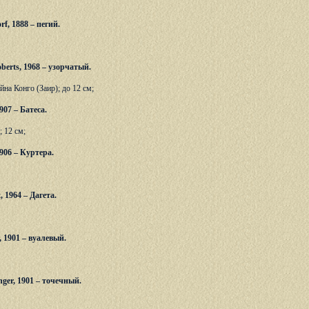
orf, 1888 – пегий.
Roberts, 1968 – узорчатый.
йна Конго (Заир); до 12 см;
1907 – Батеса.
 12 см;
 1906 – Куртера.
, 1964 – Дагета.
r, 1901 – вуалевый.
enger, 1901 – точечный.