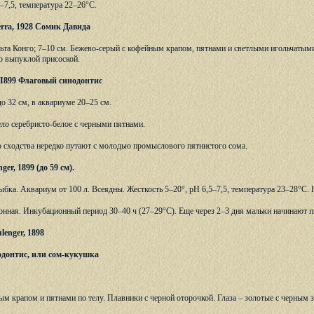
2–7,5, температура 22–26°С.
uerra, 1928 Сомик Давида
льта Конго; 7–10 см. Бежево-серый с кофейным крапом, пятнами и светлыми игольчатым
о выпуклой присоской.
r, I899 Флаговый синодонтис
о 32 см, в аквариуме 20–25 см.
ело серебристо-белое с черными пятнами.
о сходства нередко путают с молодью промыслового пятнистого сома.
ger, 1899 (до 59 см).
бка. Аквариум от 100 л. Всеядны. Жесткость 5–20°, рН 6,5–7,5, температура 23–28°С.
онная. Инкубационный период 30–40 ч (27–29°С). Еще через 2–3 дня мальки начинают п
lenger, 1898
донтис, или сом-кукушка
ым крапом и пятнами по телу. Плавники с черной оторочкой. Глаза – золотые с черным 