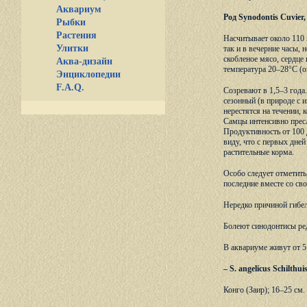
Аквариум
Род Synodontis Cuvier
Рыбки
Растения
Насчитывает около 110 
Улитки
так и в вечерние часы,
скобленое мясо, сердце 
Аква-дизайн
температура 20–28°С (о
Энциклопедии
F.A.Q.
Созревают в 1,5–3 года
сезонный (в природе с 
нерестятся на течении,
Самцы интенсивно пресл
Продуктивность от 100 
виду, что с первых дне
растительные корма.
Особо следует отметить
последние вместе со с
Нередко причиной гибел
Болеют синодонтисы ред
В аквариуме живут от 5 
– S. angelicus Schilthu
Конго (Заир); 16–25 см.