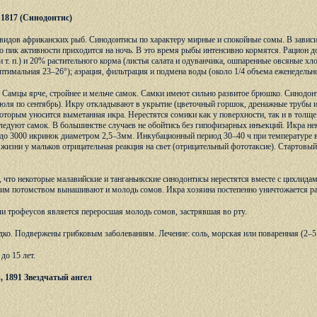
, 1817 (Синодонтис)
видов африканских рыб. Синодонтисы по характеру мирные и спокойные сомы. В зависи
 но пик активности приходится на ночь. В это время рыбы интенсивно кормятся. Рацион д
и т. п.) и 20% растительного корма (листья салата и одуванчика, ошпаренные овсяные хло
птимальная 23–26°); аэрация, фильтрация и подмена воды (около 1/4 объема еженедельн
. Самцы ярче, стройнее и мельче самок. Самки имеют сильно развитое брюшко. Синодонт
июля по сентябрь). Икру откладывают в укрытие (цветочный горшок, дренажные трубы и т
 которым уносится выметанная икра. Нерестятся сомики как у поверхности, так и в тол
едуют самок. В большинстве случаев не обойтись без гипофизарных инъекций. Икра нек
до 3000 икринок диаметром 2,5–3мм. Инкубационный период 30–40 ч при температуре во
й жизни у мальков отрицательная реакция на свет (отрицательный фототаксие). Стартовы
, что некоторые малавийские и танганьикские синодонтисы нерестятся вместе с цихлидами
воим потомством вынашивают и молодь сомов. Икра хозяина постепенно уничтожается 
и трофеусов является переросшая молодь сомов, застрявшая во рту.
ко. Подвержены грибковым заболеваниям. Лечение: соль, морская или поваренная (2–5 г/л
до 15 лет.
is, 1891 Звездчатый ангел