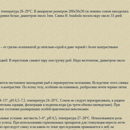
,9, температура 28–29°С. В аквариуме размером 200х50х50 см помимо сомов находились
Икринки белые, диаметром около 1мм. Самка Н. boadzulu носила икру около 33 дней.
 – от грязно-зеленоватой до пепельно-серой и даже черной с более контрастными
цией. В нерестовик сажают пару или группу рыб. Икра желтоватая, диаметром около
вляется постоянное нахождение рыб в перевернутом положении. Вследствие этого спинка
и контрастнее. По всему телу, особенно на плавниках, разбросаны почти черные пятна
–15°, рН 6,5–7,5, температура 24–26°С. Сомов не следует перекармливать, в рацион
ательны аэрация, фильтрация и подмена воды (до трети объема еженедельно). При
ное состояние разжиревших особей практически невозможно.
льные условия: жесткость 5–6°, рН 6,5, температура 27–28°С. Немаловажную роль
т успеха. При использовании гормональных препаратов для стимуляции нереста легче
 преследует самку и на каком-то этапе преследования прижимается к ней; на