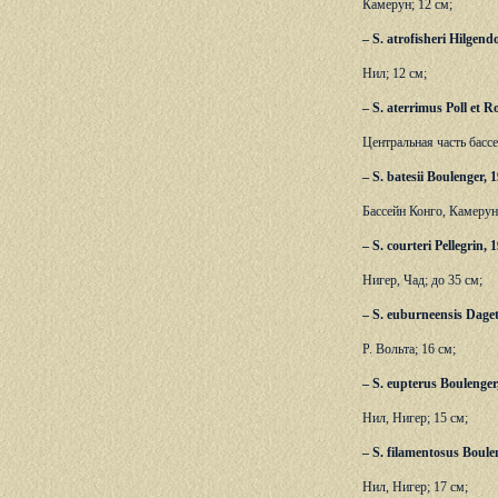
Камерун; 12 см;
– S. atrofisheri Hilgend
Нил; 12 см;
– S. aterrimus Poll et 
Центральная часть бассе
– S. batesii Boulenger, 
Бассейн Конго, Камерун;
– S. courteri Pellegrin,
Нигер, Чад; до 35 см;
– S. euburneensis Daget
Р. Вольта; 16 см;
– S. eupterus Boulenge
Нил, Нигер; 15 см;
– S. filamentosus Boul
Нил, Нигер; 17 см;