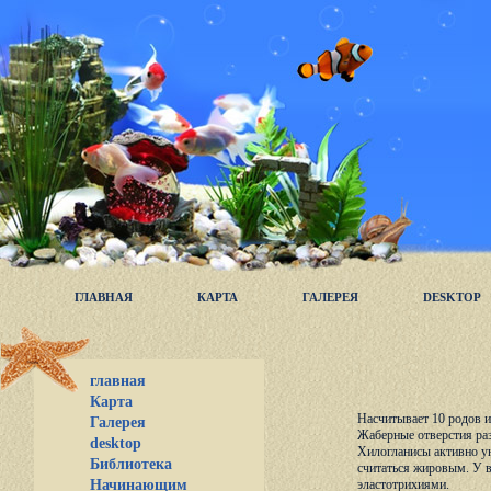
ГЛАВНАЯ
КАРТА
ГАЛЕРЕЯ
DESKTOP
главная
Карта
Насчитывает 10 родов и
Галерея
Жаберные отверстия ра
desktop
Хилогланисы активно ун
Библиотека
считаться жировым. У в
Начинающим
эластотрихиями.