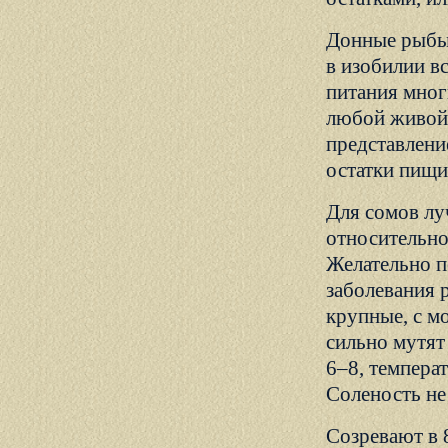
Донные рыбы.
в изобилии в
питания мног
любой живой 
представлени
остатки пищи
Для сомов лу
относительно
Желательно п
заболевания 
крупные, с м
сильно мутят
6–8, темпера
Соленость не
Созревают в 