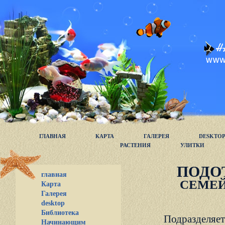
ГЛАВНАЯ
КАРТА
ГАЛЕРЕЯ
DESKTO
РАСТЕНИЯ
УЛИТКИ
ПОДО
главная
СЕМЕЙ
Карта
Галерея
desktop
Библиотека
Подразделяетс
Начинающим