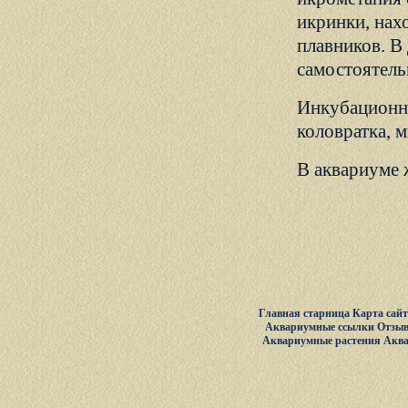
икринки, нах
плавников. В
самостоятельн
Инкубационны
коловратка, 
В аквариуме ж
Главная старница
Карта сай
Аквариумные ссылки
Отзыв
Аквариумные растения
Акв