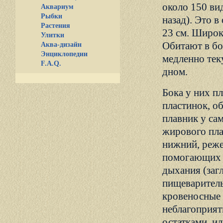
около 150 ви
Аквариум
Рыбки
назад). Это 
Растения
23 см. Широк
Улитки
Обитают в бо
Аква-дизайн
Энциклопедии
медленно тек
F.A.Q.
дном.
Бока у них п
пластинок, 
плавник у са
жирового пла
нижний, реже
помогающих в
дыхания (заг
пищеваритель
кровеносные 
неблагоприя
остатками, и