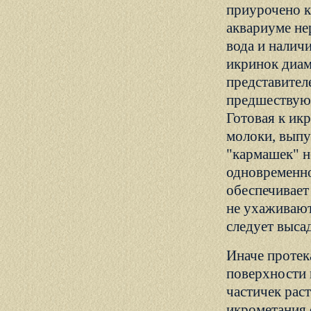
приурочено к
аквариуме не
вода и налич
икринок диам
представителе
предшествуют
Готовая к ик
молоки, выпу
"кармашек" н
одновременно
обеспечивает
не ухаживают
следует выса
Иначе протека
поверхности 
частичек рас
икрометания 